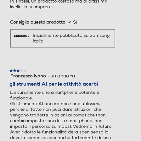
In sintesi, un prodotto costoso ma di altissimo
livello: lo ricomprerei.
Classe affidabilità caduta libera A
Zoom fotocamera
Zoom fotocamera
Consiglia questo prodotto
✔
Sì
Indice di protezione - IP
Zoom ottico a 3x, zoom di q
Zoom ottico a 3x, zoom di q
Inizialmente pubblicata su Samsung
68
Italia
ualità ottica a 2x, zoom digi
ualità ottica a 2x, zoom digi
tale fino a 30x
tale fino a 30x
Dimensioni - Peso
Presenza autofocus
Presenza autofocus
Altezza-mm
★★★★★
★★★★★
·
un anno fa
Francesco Ivano
3
146,9
su
gli strumenti AI per le attività acerbi
5
Flash incorporato
Flash incorporato
Larghezza-mm
È sicuramente uno smartphone potente e
stelle.
funzionale.
Play Video
Gli strumenti AI ancora non sono utilissimi,
70,5
perché di fatto non puoi dare istruzioni che
vengono tradotte in azioni automatiche (non
Profondità-mm
Fotocamera frontale
Fotocamera frontale
cambia impostazioni dello smartphone, non
imposta il percorso su maps). Vedremo in futuro.
7,2
Aver ridotto le funzionalità della spen senza la
dovuta comunicazione mi ha fortemente deluso.