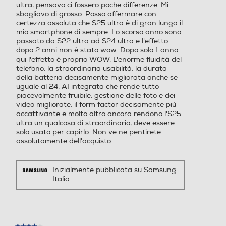
M) 5G Downlink 4.66 Gbps,
M) 5G Downlink 4.66 Gbps,
ultra, pensavo ci fossero poche differenze. Mi
Inizia la mattina con una panoramica
sbagliavo di grosso. Posso affermare con
Uplink 626 Mbps 4G / LTE
Uplink 626 Mbps 4G / LTE
della giornata che ti aspetta, come il
certezza assoluta che S25 ultra è di gran lunga il
Cat. 20 DL 2000 Mbps, Ca
Cat. 20 DL 2000 Mbps, Ca
mio smartphone di sempre. Lo scorso anno sono
controllo dell'ultimo Punteggio
t. 18 UL 200 Mbps
t. 18 UL 200 Mbps
passato da S22 ultra ad S24 ultra e l'effetto
Energetico e i promemoria degli
dopo 2 anni non è stato wow. Dopo solo 1 anno
qui l'effetto è proprio WOW. L'enorme fluidità del
impegni. Poi, la sera, riepiloga gli
telefono, la straordinaria usabilità, la durata
Presenza AI
Presenza AI
eventi della giornata con gli
della batteria decisamente migliorata anche se
approfondimenti sull'attività
uguale al 24, AI integrata che rende tutto
Con AI
Con AI
piacevolmente fruibile, gestione delle foto e dei
giornaliera.
video migliorate, il form factor decisamente più
accattivante e molto altro ancora rendono l'S25
Comandi vocali
Comandi vocali
ultra un qualcosa di straordinario, deve essere
solo usato per capirlo. Non ve ne pentirete
assolutamente dell'acquisto.
Viva voce
Viva voce
Inizialmente pubblicata su Samsung
Italia
Vibrazione
Vibrazione