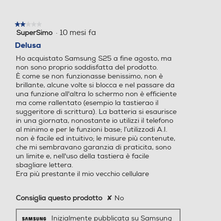
Fotocamera digitale
Fotocamera digitale
Navigazione
★★★★★
★★★★★
·
10 mesi fa
GPS
SuperSimo
2
su
Delusa
5
MegaPixel totali
MegaPixel totali
Ho acquistato Samsung S25 a fine agosto, ma
stelle.
non sono proprio soddisfatta del prodotto.
È come se non funzionasse benissimo, non è
50
50
Alimentazione
brillante, alcune volte si blocca e nel passare da
una funzione all'altra lo schermo non è efficiente
Altre specifiche fotocamer
Altre specifiche fotocamer
Ricarica Wireless
ma come rallentato (esempio la tastierao il
a/e
a/e
suggeritore di scrittura). La batteria si esaurisce
in una giornata, nonostante io utilizzi il telefono
al minimo e per le funzioni base; l’utilizzodi A.I.
Tripla fotocamera posterior
Tripla fotocamera posterior
non è facile ed intuitivo; le misure più contenute,
Tipo di batteria
e con AF e FlashLED: Gran
e con AF e FlashLED: Gran
che mi sembravano garanzia di praticita, sono
dangolare 50 MP, F1.8 Ultr
dangolare 50 MP, F1.8 Ultr
un limite e, nell'uso della tastiera è facile
4.000 mAh Ricarica Ultra-Rapida 25W
a Grandangolare 12 MP, F2
a Grandangolare 12 MP, F2
sbagliare lettera.
.2 Teleobiettivo 10 MP, F2.4
.2 Teleobiettivo 10 MP, F2.4
Era più prestante il mio vecchio cellulare
Fotocamera anteriore: 12
Fotocamera anteriore: 12
Tastiera
MP, F2.2 Modalità: Fotogra
MP, F2.2 Modalità: Fotogra
Consiglia questo prodotto
✘
No
fia, Video, Ritratto, Pro, Vid
fia, Video, Ritratto, Pro, Vid
Tastiera touchscreen
eo Pro, Notte, Cibo, Panora
eo Pro, Notte, Cibo, Panora
Inizialmente pubblicata su Samsung