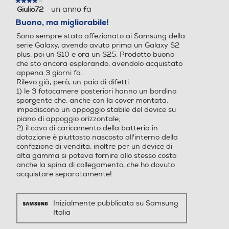
★★★★★
★★★★★
·
un anno fa
Giulio72
4
su
Buono, ma migliorabile!
Altre funzioni
Altre funzioni
5
Sono sempre stato affezionato ai Samsung della
stelle.
serie Galaxy, avendo avuto prima un Galaxy S2
Always On Display Galaxy
Always On Display Galaxy
Play Video
plus, poi un S10 e ora un S25. Prodotto buono
AI: Assistente chiamata, As
AI: Assistente chiamata, As
che sto ancora esplorando, avendolo acquistato
sistente alla scrittura, Inter
sistente alla scrittura, Inter
appena 3 giorni fa.
prete, Assistente note, Assi
prete, Assistente note, Assi
Rilevo già, però, un paio di difetti:
1) le 3 fotocamere posteriori hanno un bordino
stente trascrizione, Assiste
stente trascrizione, Assiste
sporgente che, anche con la cover montata,
nte web, Assistente foto, A
nte web, Assistente foto, A
impediscono un appoggio stabile del device su
ssistente al disegno, Regol
ssistente al disegno, Regol
piano di appoggio orizzontale;
a audio, Sfondo Ambiente f
a audio, Sfondo Ambiente f
2) il cavo di caricamento della batteria in
oto, Now Brief, Assistente
oto, Now Brief, Assistente
dotazione è piuttosto nascosto all'interno della
alla salute Riconoscimento
alla salute Riconoscimento
confezione di vendita, inoltre per un device di
alta gamma si poteva fornire allo stesso costo
dati biometrici (Impronte di
dati biometrici (Impronte di
anche la spina di collegamento, che ho dovuto
gitali / Viso) Samsung Pass,
gitali / Viso) Samsung Pass,
acquistare separatamente!
Area Personale, Wi-Fi Prot
Area Personale, Wi-Fi Prot
etto, Protezione dati avanz
etto, Protezione dati avanz
ata, Condivisione in privato
ata, Condivisione in privato
Inizialmente pubblicata su Samsung
Trova dispositivo personale
Trova dispositivo personale
Italia
(SmartThings Find, Consen
(SmartThings Find, Consen