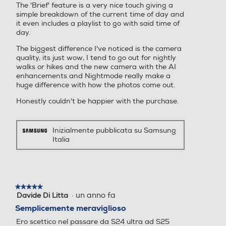
della tua
The 'Brief' feature is a very nice touch giving a
simple breakdown of the current time of day and
Porta USB
Porta USB
giornata
it even includes a playlist to go with said time of
day.
The biggest difference I've noticed is the camera
quality, its just wow, I tend to go out for nightly
Tipo USB
Tipo USB
walks or hikes and the new camera with the AI
enhancements and Nightmode really make a
Ricevi riepiloghi personalizzati
huge difference with how the photos come out.
USB Type-C
USB Type-C
durante tutta la giornata dal
Honestly couldn't be happier with the purchase.
nuovissimo Now Brief.Inizia la
Altre connessioni
Altre connessioni
giornata con un resoconto di cosa ti
Inizialmente pubblicata su Samsung
aspetta, controllando ad esempio il
USB Type-C 3.2 Bluetooth
USB Type-C 3.2 Bluetooth
Italia
5.4 Wi-Fi 7 802.11a/b/g/n/
5.4 Wi-Fi 7 802.11a/b/g/n/
tuo Punteggio Energetico
ac/ax/be 2.4GHz+5GHz+6G
ac/ax/be 2.4GHz+5GHz+6G
aggiornato e visualizzando
Hz, EHT320, MIMO, 4096-
Hz, EHT320, MIMO, 4096-
promemoria di un’agenda fitta di
QAM GPS, Glonass, Beidou,
QAM GPS, Glonass, Beidou,
impegni. Quindi, riepiloga gli eventi
★★★★★
★★★★★
Galileo, QZSS Wi-Fi Direct™
Galileo, QZSS Wi-Fi Direct™
·
un anno fa
Davide Di Litta
5
della giornata alla sera con dati e
NFC Android auto Support
NFC Android auto Support
su
Semplicemente meraviglioso
o nanoSIM 4FF (SIM 1 + SIM
o nanoSIM 4FF (SIM 1 + SIM
analisi delle attività della giornata
5
2 / SIM 1 + eSIM / Dual eSI
2 / SIM 1 + eSIM / Dual eSI
Ero scettico nel passare da S24 ultra ad S25
conclusa.
stelle.