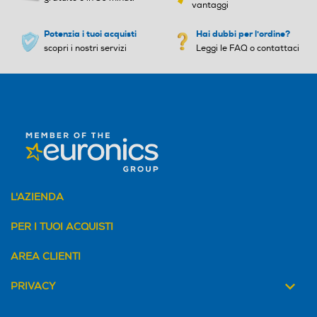
vantaggi
Ricarica Wireless
Ricarica Wireless
Potenzia i tuoi acquisti
Hai dubbi per l'ordine?
scopri i nostri servizi
Leggi le FAQ o contattaci
Tipo di batteria
Tipo di batteria
4.000 mAh Ricarica Ultra-
4.000 mAh Ricarica Ultra-
Rapida 25W
Rapida 25W
Alimentatore incluso
Alimentatore incluso
Alimentatore non incluso
Play Video
L'AZIENDA
Potenza MIN ricarica via U
Potenza MIN ricarica via U
Uno studio
PER I TUOI ACQUISTI
SB Type-C in W
SB Type-C in W
AREA CLIENTI
10
di
PRIVACY
Potenza MAX ricarica via
Potenza MAX ricarica via
USB Type-C in W
USB Type-C in W