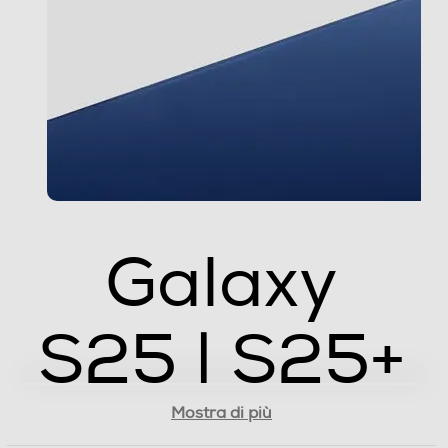
2992x2992 (1:1 12 MP), 3768x8160 (Full 50 MP),
1848x4000 (Full 12 MP) Registrazione Video:
4320x7680 (8K 30 fps), 2160x3840 (UHD 60 fps),
2160x3840 (UHD 30 fps), 1080x1920 (FHD 60 fps),
1080x1920 (FHD 30 fps), 720x1280 (HD 30 fps),
1440x1440 (1:1), 1080x2336 (Full)
Zoom fotocamera
Zoom ottico a 3x, zoom di qualità ottica a 2x, zoom
digitale fino a 30x
Galaxy
Presenza autofocus
S25 | S25+
Flash incorporato
Mostra di più
Fotocamera frontale