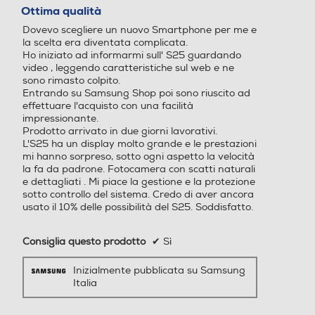
o
o
su
Ottima qualità
5
Standard
Dovevo scegliere un nuovo Smartphone per me e
stelle.
Android 15
Android 15
la scelta era diventata complicata.
Il design è più sottile, ma la scelta è
4G-LTE
Ho iniziato ad informarmi sull' S25 guardando
Core processore
molto più ampia con Galaxy S25 e
Core processore
video , leggendo caratteristiche sul web e ne
sono rimasto colpito.
S25+. Sono infatti dotati di un
Entrando su Samsung Shop poi sono riuscito ad
Octa Core
Octa Core
processore progettato su misura (il
effettuare l'acquisto con una facilità
5G-LTE
più potente da noi creato), di una
impressionante.
Velocità del processore in
Velocità del processore in
Prodotto arrivato in due giorni lavorativi.
durata della batteria ottimizzata e
GHz
GHz
L'S25 ha un display molto grande e le prestazioni
della nostra AI più innovativa. Scegli
mi hanno sorpreso, sotto ogni aspetto la velocità
WLAN
la fa da padrone. Fotocamera con scatti naturali
di fare le cose ancora più in grande
4,47
4,47
e dettagliati . Mi piace la gestione e la protezione
e opta per il Galaxy S25+ con display
sotto controllo del sistema. Credo di aver ancora
Wi-Fi
da 6,7 pollici.
Descrizione processore
Descrizione processore
usato il 10% delle possibilità del S25. Soddisfatto.
Chiamate
Processore a 64 bit Octa C
Processore a 64 bit Octa C
Consiglia questo prodotto
✔
Sì
ore Qualcomm SM8750 (Sn
ore Qualcomm SM8750 (Sn
Videochiamata
apdragon 8 Elite for Galax
apdragon 8 Elite for Galax
Inizialmente pubblicata su Samsung
y) (Dual Core 4.47 GHz + Ex
y) (Dual Core 4.47 GHz + Ex
Italia
a Core 3.5 GHz)
a Core 3.5 GHz)