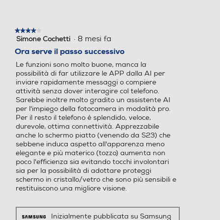
ti rilevazione smartphone, I
ti rilevazione smartphone, I
nvia ultima posizione, Ricer
nvia ultima posizione, Ricer
ca offline) Knox 3.11 Bixby (
ca offline) Knox 3.11 Bixby (
★★★★★
★★★★★
Bixby Voice / Bixby Vision)
Bixby Voice / Bixby Vision)
·
8 mesi fa
Simone Cochetti
4
Controllo multiplo, Condivisi
Controllo multiplo, Condivisi
su
Ora serve il passo successivo
one fotocamera, Chiamata
one fotocamera, Chiamata
5
e testo su altri dispositivi, R
e testo su altri dispositivi, R
Le funzioni sono molto buone, manca la
stelle.
possibilità di far utilizzare le APP dalla AI per
egistrazione schermo e sch
egistrazione schermo e sch
inviare rapidamente messaggi o compiere
ermate, Commutazione aut
ermate, Commutazione aut
attività senza dover interagire col telefono.
omatica Buds Galaxy Store
omatica Buds Galaxy Store
Cerchia,
Sarebbe inoltre molto gradito un assistente AI
/ Game Booster Music Shar
/ Game Booster Music Shar
per l'impiego della fotocamera in modalità pro.
e Quick Share Smart View
e Quick Share Smart View
Per il resto il telefono è splendido, veloce,
Samsung DeX Samsung W
Samsung DeX Samsung W
durevole, ottima connettività. Apprezzabile
trova.
anche lo schermo piatto (venendo da S23) che
allet, Samsung Find, Samsu
allet, Samsung Find, Samsu
sebbene induca aspetto all'apparenza meno
ng Cloud, Galaxy Store, Sa
ng Cloud, Galaxy Store, Sa
elegante e più materico (tozzo) aumenta non
msung Global Goals, Samsu
msung Global Goals, Samsu
poco l'efficienza sia evitando tocchi involontari
ng O, Samsung Kids, Sams
ng O, Samsung Kids, Sams
sia per la possibilità di adottare proteggi
Ascolta,
ung Health, Samsung Mem
ung Health, Samsung Mem
schermo in cristallo/vetro che sono più sensibili e
bers, Samsung Notes, Sam
bers, Samsung Notes, Sam
restituiscono una migliore visione.
sung TV, Smart Switch, Sa
sung TV, Smart Switch, Sa
msung Internet,
msung Internet,
Inizialmente pubblicata su Samsung