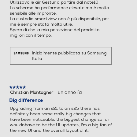
Peso-gr
Utilizzavo le air Gestur a partire dal note10.
Megapixel fotocamera fron
Megapixel fotocamera fron
Lo schermo ha performance elevate ma è molto
tale
tale
sensibile alle impronte.
162
La custodia smartview non è più disponibile, per
me è sempre stata molto utile.
12
12
Spero di che la mia percezione del prodotto
Informazioni sulla sicurezza del prodotto
migliori con il tempo.
Capacità di memoria-GB
Capacità di memoria-GB
Clicca qui
Inizialmente pubblicata su Samsung
256
512
Italia
Play Video
Capacità RAM - MB
Capacità RAM - MB
Riepiloghi
12000
12000
★★★★★
★★★★★
·
un anno fa
Christian Montagner
5
Bluetooth
Bluetooth
su
Big difference
personalizza
5
Upgrading from an s21 to an s25 there has
Bluetooth 5.4
Bluetooth 5.4
stelle.
definitely been some rrally big changes that
have been noticeable, the biggest change so far
Tecnologia NFC
Tecnologia NFC
wouldnhave to be the UI updates; I'm a big fan of
the new UI and the overall layout of it.