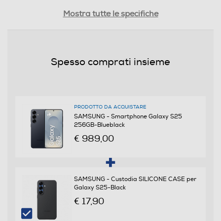
Tipologia
Mostra tutte le specifiche
SIM
Dual SIM
Spesso comprati insieme
Formato Slot SIM
Nano + eSIM
PRODOTTO DA ACQUISTARE
Format
SAMSUNG - Smartphone Galaxy S25
256GB-Blueblack
Bar phone
€ 989,00
Banda
Quadri Band - Dual Mode UMTS/GSM
SAMSUNG - Custodia SILICONE CASE per
Galaxy S25-Black
€ 17,90
Sistema Operativo - Processore
Sistema operativo