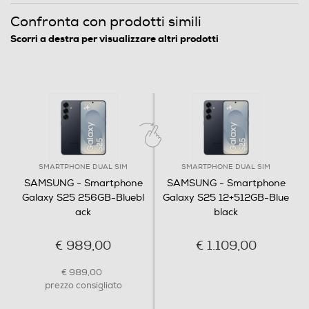
Confronta con prodotti simili
Megapixel fotocamera frontale
Scorri a destra per visualizzare altri prodotti
Premi,
12
Memoria
parla,
Capacità di memoria-GB
256
fatto
SMARTPHONE DUAL SIM
SMARTPHONE DUAL SIM
SAMSUNG - Smartphone
SAMSUNG - Smartphone
Capacità RAM - MB
Galaxy S25 256GB-Bluebl
Galaxy S25 12+512GB-Blue
ack
black
12000
Panoramica caratteristiche
€ 989,00
€ 1.109,00
Connessioni
€ 989,00
Bluetooth
prezzo consigliato