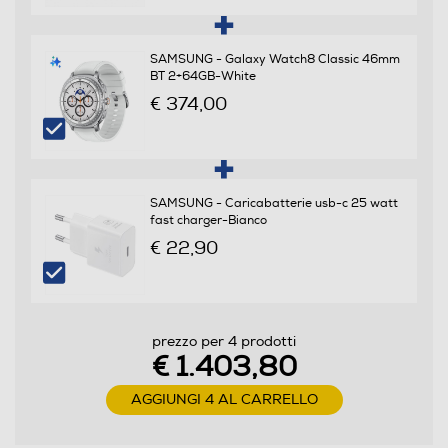
Android
SAMSUNG - Galaxy Watch8 Classic 46mm
BT 2+64GB-White
Versione sistema operativo
€ 374,00
Android 15
Core processore
SAMSUNG - Caricabatterie usb-c 25 watt
Octa Core
fast charger-Bianco
Velocità del processore in GHz
€ 22,90
4,47
Descrizione processore
prezzo per 4 prodotti
€ 1.403,80
Processore a 64 bit Octa Core Qualcomm SM8750
(Snapdragon 8 Elite for Galaxy) (Dual Core 4.47 GHz +
AGGIUNGI 4 AL CARRELLO
Exa Core 3.5 GHz)