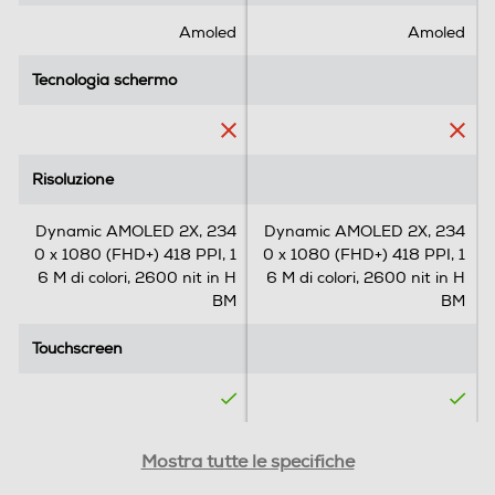
e
e
DL 2000 Mbps, Cat. 18 UL 200 Mbps
di grande
.
.
Amoled
Amoled
1
1
4
4
Funzioni
Tecnologia schermo
Tecnologia schermo
8
8
impatto
Presenza AI
6
6
r
r
Con AI
e
e
Risoluzione
Risoluzione
c
c
Comandi vocali
e
e
Dynamic AMOLED 2X, 234
Dynamic AMOLED 2X, 234
n
n
Ti presentiamo Galaxy S25 e S25+.
0 x 1080 (FHD+) 418 PPI, 1
0 x 1080 (FHD+) 418 PPI, 1
s
s
Un design elegante e di qualità
6 M di colori, 2600 nit in H
6 M di colori, 2600 nit in H
i
i
racchiuso in un robusto telaio in
Viva voce
BM
BM
o
o
alluminio con uno schermo
n
n
Touchscreen
immersivo, una fotocamera
i
Touchscreen
i
avanzata, ora ancora più sottile per
Vibrazione
una presa più comoda.
SIM
SIM
Mostra tutte le specifiche
Altre funzioni