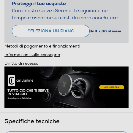
Proteggi il tuo acquisto
Con i nostri servizi Serena, ti seguiamo nel
tempo e risparmi sui costi di riparazioni future.
SELEZIONA UN PIANO
da € 7,08 al mese
Metodi di pagamento e finanziamenti
Informazioni sulla consegna
Diritto di recesso
Specifiche tecniche