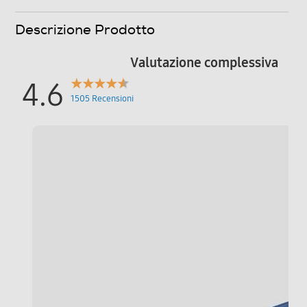
Fotocamera
Descrizione Prodotto
Fotocamera digitale
Valutazione complessiva
4.6
MegaPixel totali
1505 Recensioni
50
Altre specifiche fotocamera/e
Tripla fotocamera posteriore con AF e FlashLED:
Grandangolare 50 MP, F1.8 Ultra Grandangolare 12 MP,
F2.2 Teleobiettivo 10 MP, F2.4 Fotocamera anteriore: 12
MP, F2.2 Modalità: Fotografia, Video, Ritratto, Pro, Video
Pro, Notte, Cibo, Panorama, Rallentatore, Hyperlapse,
Video Ritratto, Doppia registrazione, Scatto singolo,
Bixby Vision, Spazio AR Foto: 6120x8160 (3:4 50 MP),
3000x4000 (3:4 12 MP), 2296x4080 (9:16 50 MP),
2252x4000 (9:16 12 MP), 6112x6112 (1:1 50 MP),