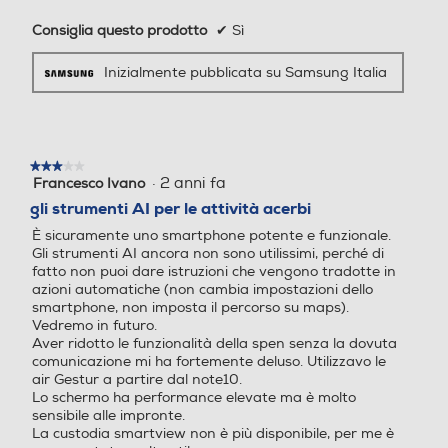
0 fps), 1080x1920 (FHD 6
Consiglia questo prodotto
✔
Sì
0 fps), 1080x1920 (FHD 3
0 fps), 720x1280 (HD 30 f
Inizialmente pubblicata su Samsung Italia
Il design è più sottile, ma la scelta è
ps), 1440x1440 (1:1), 1080x
Prestazioni
2336 (Full)
molto più ampia con Galaxy S25 e
Nuova Classe efficienza energetica
S25+. Sono infatti dotati di un
Zoom fotocamera
Zoom fotocamera
processore progettato su misura (il
B
★★★★★
★★★★★
più potente da noi creato), di una
·
2 anni fa
Francesco Ivano
3
Zoom ottico a 3x, zoom di q
durata della batteria ottimizzata e
su
Durata della batteria per ciclo (ore:min)
gli strumenti AI per le attività acerbi
ualità ottica a 2x, zoom digi
5
della nostra AI più innovativa. Scegli
tale fino a 30x
È sicuramente uno smartphone potente e funzionale.
stelle.
37,16
di fare le cose ancora più in grande
Gli strumenti AI ancora non sono utilissimi, perché di
fatto non puoi dare istruzioni che vengono tradotte in
Presenza autofocus
Presenza autofocus
e opta per il Galaxy S25+ con display
Durata della batteria in cicli
azioni automatiche (non cambia impostazioni dello
da 6,7 pollici.
smartphone, non imposta il percorso su maps).
Vedremo in futuro.
2000
Aver ridotto le funzionalità della spen senza la dovuta
comunicazione mi ha fortemente deluso. Utilizzavo le
Flash incorporato
Flash incorporato
Classe di riparabilità
air Gestur a partire dal note10.
Lo schermo ha performance elevate ma è molto
Classe di riparabilità C
sensibile alle impronte.
La custodia smartview non è più disponibile, per me è