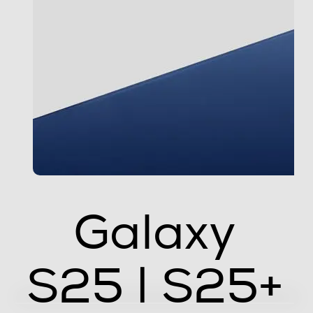
3000x4000 (3:4 12 MP), 2296x4080 (9:16 50 MP),
2252x4000 (9:16 12 MP), 6112x6112 (1:1 50 MP),
2992x2992 (1:1 12 MP), 3768x8160 (Full 50 MP),
1848x4000 (Full 12 MP) Registrazione Video:
4320x7680 (8K 30 fps), 2160x3840 (UHD 60 fps),
2160x3840 (UHD 30 fps), 1080x1920 (FHD 60 fps),
1080x1920 (FHD 30 fps), 720x1280 (HD 30 fps),
1440x1440 (1:1), 1080x2336 (Full)
Zoom fotocamera
Zoom ottico a 3x, zoom di qualità ottica a 2x, zoom
digitale fino a 30x
Galaxy
Presenza autofocus
S25 | S25+
Flash incorporato