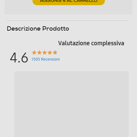
AGGIUNGI 4 AL CARRELLO
Exa Core 3.5 GHz)
Fotocamera
Descrizione Prodotto
Fotocamera digitale
Valutazione complessiva
4.6
MegaPixel totali
1505 Recensioni
50
Altre specifiche fotocamera/e
Tripla fotocamera posteriore con AF e FlashLED:
Grandangolare 50 MP, F1.8 Ultra Grandangolare 12 MP,
F2.2 Teleobiettivo 10 MP, F2.4 Fotocamera anteriore: 12
MP, F2.2 Modalità: Fotografia, Video, Ritratto, Pro, Video
Pro, Notte, Cibo, Panorama, Rallentatore, Hyperlapse,
Video Ritratto, Doppia registrazione, Scatto singolo,
Bixby Vision, Spazio AR Foto: 6120x8160 (3:4 50 MP),