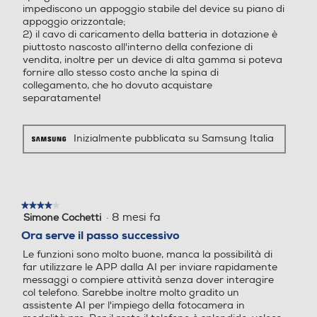
impediscono un appoggio stabile del device su piano di
Presenza AI
Presenza AI
appoggio orizzontale;
2) il cavo di caricamento della batteria in dotazione è
Con AI
Senza AI
piuttosto nascosto all'interno della confezione di
vendita, inoltre per un device di alta gamma si poteva
fornire allo stesso costo anche la spina di
Lettore impronte digitali
Lettore impronte digitali
collegamento, che ho dovuto acquistare
separatamente!
Comandi vocali
Comandi vocali
Inizialmente pubblicata su Samsung Italia
Play Video
Riepiloghi
Viva voce
Viva voce
★★★★★
★★★★★
·
8 mesi fa
Simone Cochetti
4
su
Ora serve il passo successivo
5
personalizza
Le funzioni sono molto buone, manca la possibilità di
stelle.
Vibrazione
Vibrazione
far utilizzare le APP dalla AI per inviare rapidamente
messaggi o compiere attività senza dover interagire
col telefono. Sarebbe inoltre molto gradito un
assistente AI per l'impiego della fotocamera in