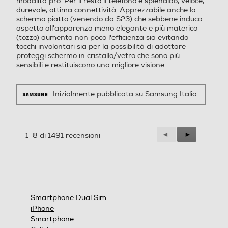
della tua
modalità pro. Per il resto il telefono è splendido, veloce,
Altre funzioni
Altre funzioni
durevole, ottima connettività. Apprezzabile anche lo
schermo piatto (venendo da S23) che sebbene induca
giornata
aspetto all'apparenza meno elegante e più materico
Always On Display Galaxy
(tozzo) aumenta non poco l'efficienza sia evitando
AI: Assistente chiamata, As
tocchi involontari sia per la possibilità di adottare
sistente alla scrittura, Inter
proteggi schermo in cristallo/vetro che sono più
prete, Assistente note, Assi
sensibili e restituiscono una migliore visione.
stente trascrizione, Assiste
nte web, Assistente foto, A
Ricevi riepiloghi personalizzati
Inizialmente pubblicata su Samsung Italia
ssistente al disegno, Regol
durante tutta la giornata dal
a audio, Sfondo Ambiente f
nuovissimo Now Brief.Inizia la
oto, Now Brief, Assistente
giornata con un resoconto di cosa ti
alla salute Riconoscimento
Precedente
◄
Successiva
►
1–8 di 1491 recensioni
dati biometrici (Impronte di
aspetta, controllando ad esempio il
Reviews
Reviews
gitali / Viso) Samsung Pass,
tuo Punteggio Energetico
Area Personale, Wi-Fi Prot
aggiornato e visualizzando
etto, Protezione dati avanz
promemoria di un’agenda fitta di
ata, Condivisione in privato
impegni. Quindi, riepiloga gli eventi
Trova dispositivo personale
Smartphone Dual Sim
(SmartThings Find, Consen
della giornata alla sera con dati e
iPhone
ti rilevazione smartphone, I
analisi delle attività della giornata
Smartphone
nvia ultima posizione, Ricer