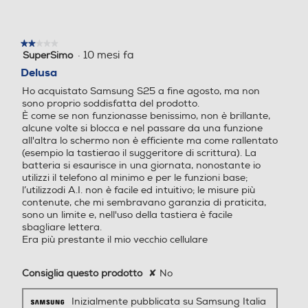
Chiamate
Processore a 64 bit Octa C
Unisoc T760
ore Qualcomm SM8750 (Sn
Videochiamata
★★★★★
★★★★★
apdragon 8 Elite for Galax
·
10 mesi fa
SuperSimo
2
y) (Dual Core 4.47 GHz + Ex
su
Delusa
a Core 3.5 GHz)
5
Ho acquistato Samsung S25 a fine agosto, ma non
stelle.
sono proprio soddisfatta del prodotto.
Fotocamera digitale
Fotocamera digitale
Navigazione
È come se non funzionasse benissimo, non è brillante,
alcune volte si blocca e nel passare da una funzione
GPS
all'altra lo schermo non è efficiente ma come rallentato
(esempio la tastierao il suggeritore di scrittura). La
batteria si esaurisce in una giornata, nonostante io
MegaPixel totali
MegaPixel totali
utilizzi il telefono al minimo e per le funzioni base;
l’utilizzodi A.I. non è facile ed intuitivo; le misure più
contenute, che mi sembravano garanzia di praticita,
50
50
Alimentazione
sono un limite e, nell'uso della tastiera è facile
sbagliare lettera.
Ricarica Wireless
Altre specifiche fotocamer
Altre specifiche fotocamer
Era più prestante il mio vecchio cellulare
a/e
a/e
Consiglia questo prodotto
✘
No
Tripla fotocamera posterior
Fotocamera da 50MP + 8M
Tipo di batteria
e con AF e FlashLED: Gran
P ultragrandangolare
Inizialmente pubblicata su Samsung Italia