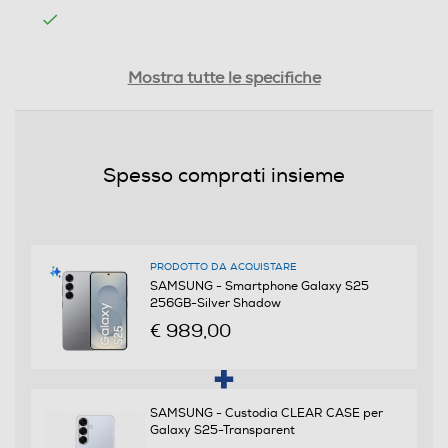
Tipologia
Mostra tutte le specifiche
SIM
Dual SIM
Spesso comprati insieme
Formato Slot SIM
Nano + eSIM
PRODOTTO DA ACQUISTARE
Format
SAMSUNG - Smartphone Galaxy S25
256GB-Silver Shadow
Bar phone
€ 989,00
Banda
Quadri Band - Dual Mode UMTS/GSM
SAMSUNG - Custodia CLEAR CASE per
Galaxy S25-Transparent