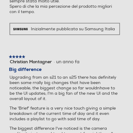
sempre stata molto utile.
Classe di affidabilità in caso di caduta libera (1 metro)
Fotocamera frontale
Fotocamera frontale
Spero di che la mia percezione del prodotto migliori
con il tempo.
Classe affidabilità caduta libera A
Indice di protezione - IP
Megapixel fotocamera fron
Megapixel fotocamera fron
Inizialmente pubblicata su Samsung Italia
tale
tale
68
12
16
Dimensioni - Peso
★★★★★
★★★★★
Capacità di memoria-GB
Capacità di memoria-GB
·
un anno fa
Christian Montagner
5
Altezza-mm
su
Big difference
5
256
256
Upgrading from an s21 to an s25 there has definitely
stelle.
146,9
been some rrally big changes that have been
Capacità RAM - MB
Capacità RAM - MB
noticeable, the biggest change so far wouldnhave to
Larghezza-mm
be the UI updates; I'm a big fan of the new UI and the
overall layout of it.
12000
4000
70,5
The 'Brief' feature is a very nice touch giving a simple
breakdown of the current time of day and it even
Profondità-mm
Tipo di RAM
Tipo di RAM
includes a playlist to go with said time of day.
7,2
The biggest difference I've noticed is the camera