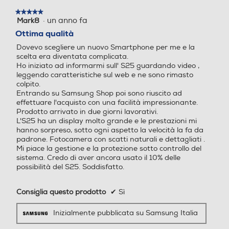
Booster Music Share Quick Share Smart View Samsung
modale.
★★★★★
★★★★★
di grande
DeX Samsung Wallet, Samsung Find, Samsung Cloud,
Sistema operativo
Sistema operativo
·
un anno fa
Mark8
5
Galaxy Store, Samsung Global Goals, Samsung O,
su
Ottima qualità
Samsung Kids, Samsung Health, Samsung Members,
Android
Android
5
Samsung Notes, Samsung TV, Smart Switch, Samsung
Dovevo scegliere un nuovo Smartphone per me e la
stelle.
impatto
scelta era diventata complicata.
Internet,
Versione sistema operativ
Versione sistema operativ
Ho iniziato ad informarmi sull' S25 guardando video ,
o
o
leggendo caratteristiche sul web e ne sono rimasto
colpito.
Standard
Entrando su Samsung Shop poi sono riuscito ad
Android 15
14 stock
effettuare l'acquisto con una facilità impressionante.
4G-LTE
Prodotto arrivato in due giorni lavorativi.
Ti presentiamo Galaxy S25 e S25+.
Core processore
Core processore
L'S25 ha un display molto grande e le prestazioni mi
Un design elegante e di qualità
hanno sorpreso, sotto ogni aspetto la velocità la fa da
padrone. Fotocamera con scatti naturali e dettagliati .
Octa Core
Octa Core
racchiuso in un robusto telaio in
5G-LTE
Mi piace la gestione e la protezione sotto controllo del
alluminio con uno schermo
sistema. Credo di aver ancora usato il 10% delle
Velocità del processore in
Velocità del processore in
possibilità del S25. Soddisfatto.
immersivo, una fotocamera
GHz
GHz
avanzata, ora ancora più sottile per
WLAN
Consiglia questo prodotto
✔
Sì
una presa più comoda.
4,47
2,2
Wi-Fi
Inizialmente pubblicata su Samsung Italia
Descrizione processore
Descrizione processore