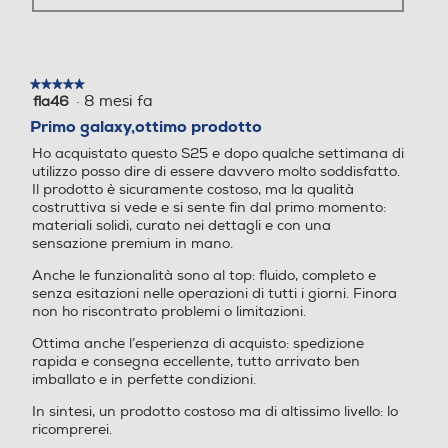
dangolare 50 MP, F1.8 Ultr
4.000 mAh Ricarica Ultra-Rapida 25W
a Grandangolare 12 MP, F2
.2 Teleobiettivo 10 MP, F2.4
Alimentatore incluso
Fotocamera anteriore: 12
MP, F2.2 Modalità: Fotogra
★★★★★
★★★★★
Alimentatore non incluso
·
8 mesi fa
fla46
5
fia, Video, Ritratto, Pro, Vid
su
Primo galaxy,ottimo prodotto
eo Pro, Notte, Cibo, Panora
Potenza MIN ricarica via USB Type-C in W
5
ma, Rallentatore, Hyperlap
Ho acquistato questo S25 e dopo qualche settimana di
stelle.
se, Video Ritratto, Doppia r
utilizzo posso dire di essere davvero molto soddisfatto.
10
egistrazione, Scatto singolo
Il prodotto è sicuramente costoso, ma la qualità
costruttiva si vede e si sente fin dal primo momento:
, Bixby Vision, Spazio AR Fo
Potenza MAX ricarica via USB Type-C in W
materiali solidi, curato nei dettagli e con una
to: 6120x8160 (3:4 50 MP),
sensazione premium in mano.
3000x4000 (3:4 12 MP), 2
25
296x4080 (9:16 50 MP), 2
Play Video
Anche le funzionalità sono al top: fluido, completo e
senza esitazioni nelle operazioni di tutti i giorni. Finora
252x4000 (9:16 12 MP), 61
Protocollo di ricarica USB PD (Power Delivery)
non ho riscontrato problemi o limitazioni.
12x6112 (1:1 50 MP), 2992x
Sempliceme
2992 (1:1 12 MP), 3768x81
Ottima anche l’esperienza di acquisto: spedizione
60 (Full 50 MP), 1848x400
rapida e consegna eccellente, tutto arrivato ben
0 (Full 12 MP) Registrazion
imballato e in perfette condizioni.
Tastiera
grandiosi
e Video: 4320x7680 (8K 3
In sintesi, un prodotto costoso ma di altissimo livello: lo
0 fps), 2160x3840 (UHD 6
ricomprerei.
Tastiera touchscreen
0 fps), 2160x3840 (UHD 3