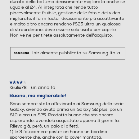
durata della batteria decisamente migliorata anche se
uguale al 24, AI integrata che rende tutto
Tipo USB
Tipo USB
piacevolmente fruibile, gestione delle foto e dei video
migliorate, il form factor decisamente più accattivante
USB Type-C
USB Type-C
e molto altro ancora rendono l'S25 ultra un qualcosa
di straordinario, deve essere solo usato per capirlo.
Non ve ne pentirete assolutamente dell'acquisto.
Altre connessioni
Altre connessioni
USB Type-C 3.2 Bluetooth
Inizialmente pubblicata su Samsung Italia
5.4 Wi-Fi 7 802.11a/b/g/n/
ac/ax/be 2.4GHz+5GHz+6G
Hz, EHT320, MIMO, 4096-
QAM GPS, Glonass, Beidou,
★★★★★
★★★★★
Galileo, QZSS Wi-Fi Direct™
·
un anno fa
Giulio72
4
NFC Android auto Support
su
Buono, ma migliorabile!
o nanoSIM 4FF (SIM 1 + SIM
5
Play Video
Sono sempre stato affezionato ai Samsung della serie
2 / SIM 1 + eSIM / Dual eSI
stelle.
Galaxy, avendo avuto prima un Galaxy S2 plus, poi un
M) 5G Downlink 4.66 Gbps,
S10 e ora un S25. Prodotto buono che sto ancora
Uplink 626 Mbps 4G / LTE
esplorando, avendolo acquistato appena 3 giorni fa.
Cat. 20 DL 2000 Mbps, Ca
Rilevo già, però, un paio di difetti:
t. 18 UL 200 Mbps
1) le 3 fotocamere posteriori hanno un bordino
sporgente che, anche con la cover montata,