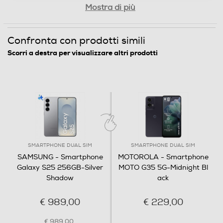
Mostra di più
Fotocamera frontale
Confronta con prodotti simili
Megapixel fotocamera frontale
Scorri a destra per visualizzare altri prodotti
Premi,
12
Memoria
parla,
Capacità di memoria-GB
256
fatto
SMARTPHONE DUAL SIM
SMARTPHONE DUAL SIM
SAMSUNG - Smartphone
MOTOROLA - Smartphone
Capacità RAM - MB
Galaxy S25 256GB-Silver
MOTO G35 5G-Midnight Bl
Shadow
ack
12000
Panoramica caratteristiche
€ 989,00
€ 229,00
Connessioni
€ 989,00