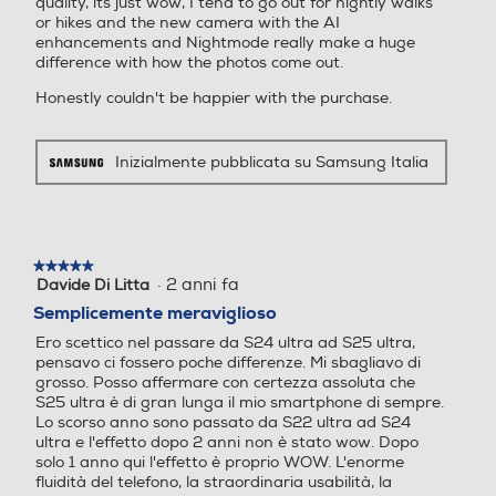
quality, its just wow, I tend to go out for nightly walks
Peso-gr
or hikes and the new camera with the AI
Espansione memoria-GB
Espansione memoria-GB
enhancements and Nightmode really make a huge
difference with how the photos come out.
162
Honestly couldn't be happier with the purchase.
Galaxy S25 vs S25+
Informazioni sulla sicurezza del prodotto
Tipo di memoria
Tipo di memoria
Inizialmente pubblicata su Samsung Italia
Clicca qui
Bluetooth
Bluetooth
★★★★★
★★★★★
Bluetooth 5.4
Bluetooth 5.0
·
2 anni fa
Davide Di Litta
5
su
Entra nella nuova era degli
Semplicemente meraviglioso
5
Tecnologia NFC
Tecnologia NFC
smartphone con il tuo compagno AI
Ero scettico nel passare da S24 ultra ad S25 ultra,
stelle.
pensavo ci fossero poche differenze. Mi sbagliavo di
capace di rispondere ad ogni tua
grosso. Posso affermare con certezza assoluta che
esigenza. Lasciati guidare dal
S25 ultra è di gran lunga il mio smartphone di sempre.
linguaggio naturale e gestisci le
Lo scorso anno sono passato da S22 ultra ad S24
Porta USB
Porta USB
ultra e l'effetto dopo 2 anni non è stato wow. Dopo
attività di ogni giorno con il minimo
solo 1 anno qui l'effetto è proprio WOW. L'enorme
sforzo.
fluidità del telefono, la straordinaria usabilità, la