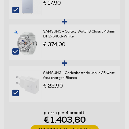
€ 17,90
Sistema Operativo - Processore
Sistema operativo
Android
SAMSUNG - Galaxy Watch8 Classic 46mm
BT 2+64GB-White
Versione sistema operativo
€ 374,00
Android 15
Core processore
SAMSUNG - Caricabatterie usb-c 25 watt
Octa Core
fast charger-Bianco
Velocità del processore in GHz
€ 22,90
4,47
Descrizione processore
prezzo per 4 prodotti
€ 1.403,80
Processore a 64 bit Octa Core Qualcomm SM8750
(Snapdragon 8 Elite for Galaxy) (Dual Core 4.47 GHz +