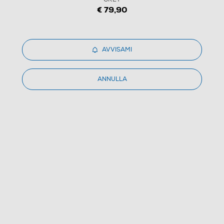
€ 79,90
1
/
3
AVVISAMI
TCL - Smartphone 40SE 256GB-DARK GREY
ANNULLA
(0)
Dettagli Prodotto
Confronta
€ 79,90
IVA e contributo RAEE inclusi
Ritiro in negozio
in 30 minuti e sempre gratuito