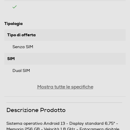
Tipologia
Tipo di offerta
Senza SIM
SIM
Dual SIM
Format
Mostra tutte le specifiche
Bar phone
Banda
Descrizione Prodotto
Quadri Band - Dual Mode UMTS/GSM
Sistema operativo Android 13 - Display standard 6,75" -
Memoria 256 GB - Velocità 1,8 GHz - Fotocamera digitale