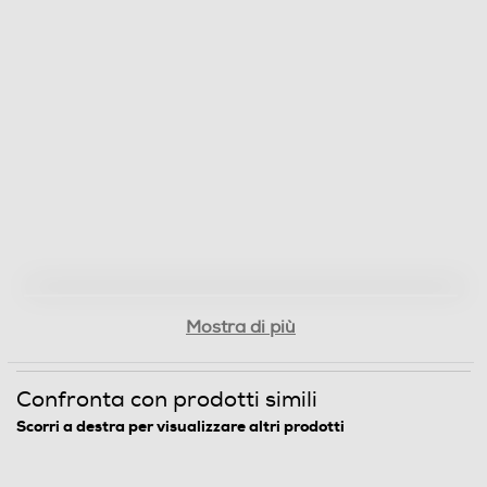
MegaPixel totali
50
Fotocamera frontale
Memoria
Capacità di memoria-GB
Mostra di più
256
Confronta con prodotti simili
Capacità RAM - MB
Scorri a destra per visualizzare altri prodotti
6000