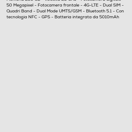
Sistema Operativo - Processore
50 Megapixel - Fotocamera frontale - 4G-LTE - Dual SIM -
Quadri Band - Dual Mode UMTS/GSM - Bluetooth 5.1 - Con
Sistema operativo
tecnologia NFC - GPS - Batteria integrata da 5010mAh
Android
Versione sistema operativo
13
Core processore
Octa Core
Velocità del processore in GHz
1,8
Fotocamera
Fotocamera digitale