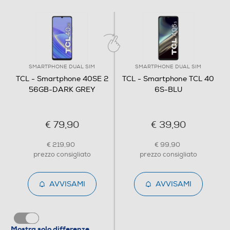
Espansione memoria-GB
1000
Tipo di memoria
Micro SD
SMARTPHONE DUAL SIM
SMARTPHONE DUAL SIM
TCL - Smartphone 40SE 2
TCL - Smartphone TCL 40
56GB-DARK GREY
6S-BLU
Connessioni
Bluetooth
€ 79,90
€ 39,90
Bluetooth 5.1
€ 219,90
€ 99,90
prezzo consigliato
prezzo consigliato
Tecnologia NFC
AVVISAMI
AVVISAMI
Porta USB
Mostra solo differenze