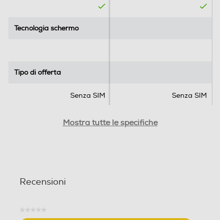
UMTS
Tecnologia schermo
Tecnologia schermo
WLAN
Wi-Fi
Tipo di offerta
Tipo di offerta
Senza SIM
Senza SIM
Chiamate
Videochiamata
SIM
SIM
Mostra tutte le specifiche
Dual SIM
Dual SIM
Format
Format
Navigazione
Recensioni
GPS
Bar phone
Bar phone
Banda
Banda
★★★★★
Nessuna