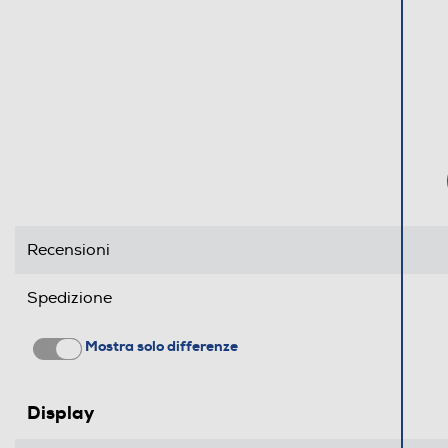
Tipo USB
Funzioni
Comandi vocali
Viva voce
Vibrazione
Recensioni
Standard
Spedizione
4G-LTE
Mostra solo differenze
5G-LTE
WLAN
Display