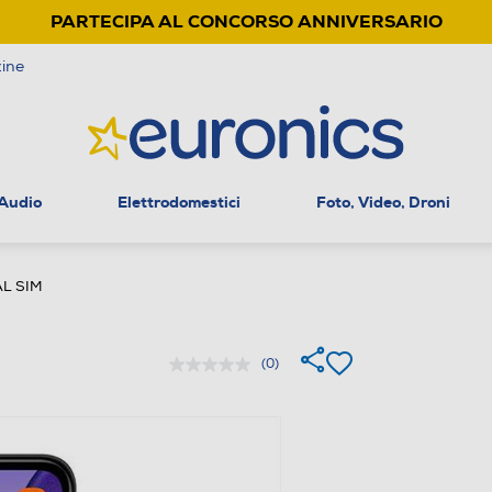
PARTECIPA AL CONCORSO ANNIVERSARIO
ine
 Audio
Elettrodomestici
Foto, Video, Droni
L SIM
(0)