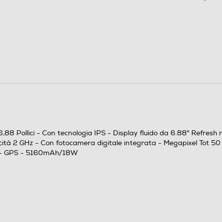
Dual SIM
Nano
Slide
Quadri Band - Dual Mode UMTS/GSM
88 Pollici - Con tecnologia IPS - Display fluido da 6.88" Refresh
LTE: 1/3/5/7/8/20/28/38/40/41 (Full band)
cità 2 GHz - Con fotocamera digitale integrata - Megapixel Tot 50
WCDMA: 1/5/8 GSM: 2/3/5/8
C - GPS - 5160mAh/18W
Android
Xiaomi HyperOS