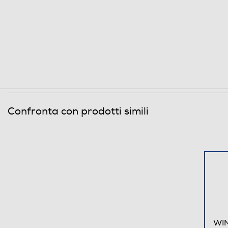
Flash incorporato
Fotocamera frontale
Megapixel fotocamera frontale
Memoria
Capacità di memoria-GB
Confronta con prodotti simili
Capacità RAM - MB
Connessioni
Bluetooth
Tecnologia NFC
Porta USB
WIN