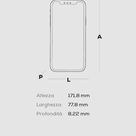
Altezza:
171,8 mm
Larghezza:
77,8 mm
Profondità:
8,22 mm