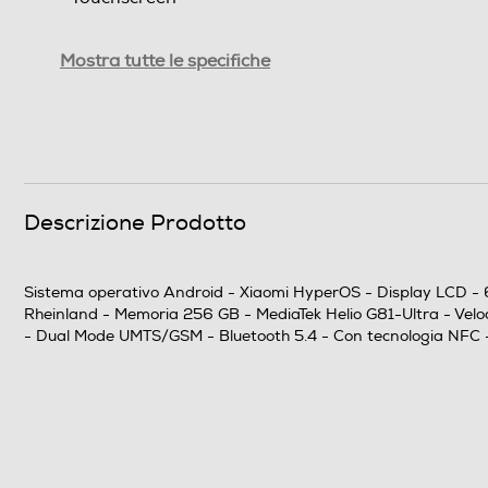
Tipologia
Mostra tutte le specifiche
SIM
Formato Slot SIM
Format
Descrizione Prodotto
Banda
Sistema operativo Android - Xiaomi HyperOS - Display LCD - 6,
Specifiche frequenza
Rheinland - Memoria 256 GB - MediaTek Helio G81-Ultra - Velo
- Dual Mode UMTS/GSM - Bluetooth 5.4 - Con tecnologia NF
Sistema Operativo - Processore
Sistema operativo
Versione sistema operativo