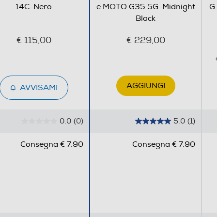
14C-Nero
e MOTO G35 5G-Midnight
G
USB Type-C
Black
€ 115,00
€ 229,00
AGGIUNGI
AVVISAMI
0.0
(0)
5.0
(1)
0
5
.
.
Consegna € 7,90
Consegna € 7,90
0
0
s
s
u
u
5
5
Wi-Fi
s
s
t
t