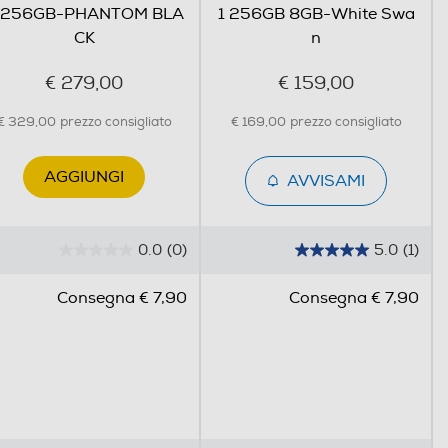
 256GB-PHANTOM BLA
1 256GB 8GB-White Swa
CK
n
€ 279,00
€ 159,00
€ 329,00
prezzo consigliato
€ 169,00
prezzo consigliato
AGGIUNGI
AVVISAMI
0.0
(0)
5.0
(1)
0
5
.
.
Consegna € 7,90
Consegna € 7,90
0
0
s
s
u
u
5
5
s
s
t
t