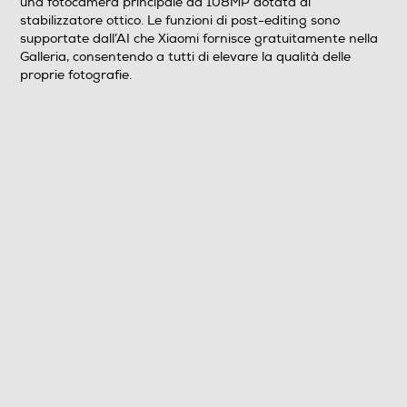
una fotocamera principale da 108MP dotata di
stabilizzatore ottico. Le funzioni di post-editing sono
LTE: 1/3/5/7/8/20/28/38/40/41 (Full band) WCDMA:
supportate dall’AI che Xiaomi fornisce gratuitamente nella
1/5/8 GSM: 2/3/5/8
Galleria, consentendo a tutti di elevare la qualità delle
proprie fotografie.
Sistema Operativo - Processore
Sistema operativo
Android
Versione sistema operativo
Xiaomi HyperOS
Core processore
Octa Core
Velocità del processore in GHz
2,5