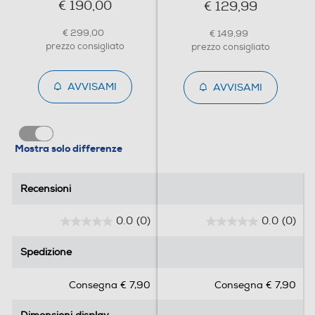
€ 190,00
€ 129,99
€ 299,00
€ 149,99
Flash incorporato
prezzo consigliato
prezzo consigliato
AVVISAMI
AVVISAMI
Fotocamera frontale
Mostra solo differenze
Megapixel fotocamera frontale
20
Recensioni
Recensioni
0.0
(0)
0.0
(0)
Memoria
0
0
.
.
Spedizione
Spedizione
Capacità di memoria-GB
0
0
s
s
256
Consegna € 7,90
Consegna € 7,90
u
u
5
5
Capacità RAM - MB