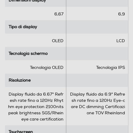
Dimensioni display
Dimensioni display
s
s
t
t
8000
e
e
6,67
6,9
l
l
l
l
Tipo di display
Tipo di display
Connessioni
e
e
.
.
Bluetooth
OLED
LCD
Bluetooth 5.3
Tecnologia schermo
Tecnologia schermo
Tecnologia NFC
Tecnologia OLED
Tecnologia IPS
Risoluzione
Risoluzione
Porta USB
Display fluido da 6.67" Refr
Display fluido da 6.9" Refre
esh rate fino a 120Hz Rhyt
sh rate fino a 120Hz Eye-c
hm eye protection 2100nits
are DC dimming Certificazi
Tipo USB
peak brightness SGS/Rhein
one TOV Rheinland
eye care certification
USB Type-C
Touchscreen
Touchscreen