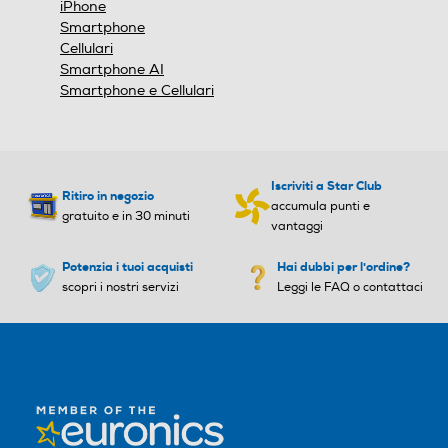
5G-LTE
iPhone
Specifiche frequenza
Specifiche frequenza
Smartphone
Cellulari
LTE: 1/3/5/7/8/20/28/38/
LTE: 1/3/5/7/8/20/28/38/
Smartphone AI
WLAN
40/41 (Full band) WCDMA:
40/41 (Full band) WCDMA:
Smartphone e Cellulari
1/5/8 GSM: 2/3/5/8
1/5/8 GSM: 2/3/5/8
Wi-Fi
Sistema operativo
Sistema operativo
Chiamate
Iscriviti a Star Club
Ritiro in negozio
Android
Android
accumula punti e
gratuito e in 30 minuti
Videochiamata
vantaggi
Versione sistema operativ
Versione sistema operativ
o
o
Potenzia i tuoi acquisti
Hai dubbi per l'ordine?
scopri i nostri servizi
Leggi le FAQ o contattaci
Xiaomi HyperOS
Xiaomi HyperOS
Navigazione
Core processore
Core processore
GPS
Octa Core
Octa Core
Velocità del processore in
Velocità del processore in