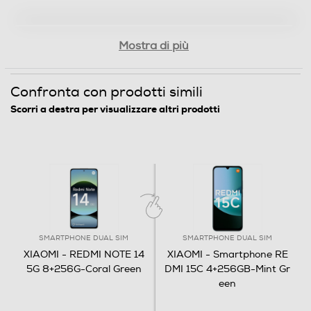
Descrizione processore
MediaTek Dimensity 7025-Ultra
Mostra di più
Fotocamera
Confronta con prodotti simili
Fotocamera digitale
Scorri a destra per visualizzare altri prodotti
MegaPixel totali
108
Altre specifiche fotocamera/e
SMARTPHONE DUAL SIM
SMARTPHONE DUAL SIM
Fotocamera principale a 108 MP Fotocamera ultra-
XIAOMI - REDMI NOTE 14
XIAOMI - Smartphone RE
grandangolare da 8 MP Fotocamera macro da 2 MP
5G 8+256G-Coral Green
DMI 15C 4+256GB-Mint Gr
een
Presenza autofocus