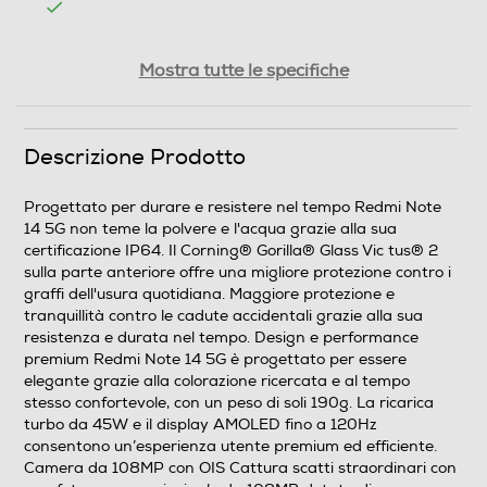
Tipologia
Mostra tutte le specifiche
SIM
Descrizione Prodotto
Dual SIM
Formato Slot SIM
Progettato per durare e resistere nel tempo Redmi Note
14 5G non teme la polvere e l'acqua grazie alla sua
Nano
certificazione IP64. Il Corning® Gorilla® Glass Vic tus® 2
sulla parte anteriore offre una migliore protezione contro i
Format
graffi dell'usura quotidiana. Maggiore protezione e
tranquillità contro le cadute accidentali grazie alla sua
Slide
resistenza e durata nel tempo. Design e performance
premium Redmi Note 14 5G è progettato per essere
Banda
elegante grazie alla colorazione ricercata e al tempo
stesso confortevole, con un peso di soli 190g. La ricarica
turbo da 45W e il display AMOLED fino a 120Hz
Quadri Band - Dual Mode UMTS/GSM
consentono un’esperienza utente premium ed efficiente.
Camera da 108MP con OIS Cattura scatti straordinari con
Specifiche frequenza