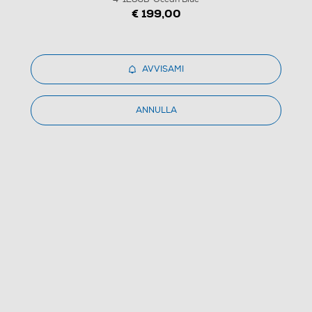
€ 199,00
1
/
6
AVVISAMI
XIAOMI - Smartphone REDMI 12C 4+128GB-Ocean
ANNULLA
Blue
4.5
(2)
Dettagli Prodotto
Confronta
€ 109,99
IVA e contributo RAEE inclusi
Ritiro in negozio
in 30 minuti e sempre gratuito