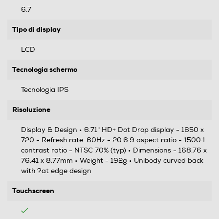
6,7
Tipo di display
LCD
Tecnologia schermo
Tecnologia IPS
Risoluzione
Display & Design • 6.71" HD+ Dot Drop display - 1650 x
720 - Refresh rate: 60Hz - 20.6:9 aspect ratio - 1500:1
contrast ratio - NTSC 70% (typ) • Dimensions - 168.76 x
76.41 x 8.77mm • Weight - 192g • Unibody curved back
with ?at edge design
Touchscreen