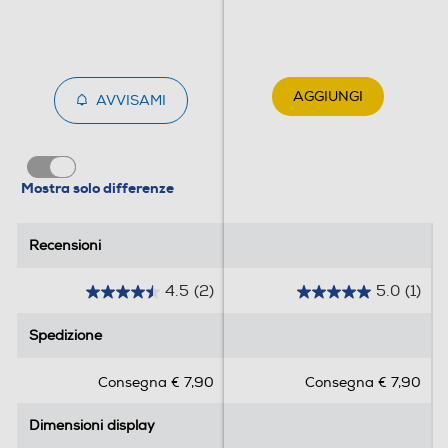
Megapixel fotocamera frontale
AGGIUNGI
AVVISAMI
5
Memoria
Mostra solo differenze
Capacità di memoria-GB
Recensioni
Recensioni
128
4.5
(2)
5.0
(1)
Capacità RAM - MB
4
5
.
.
Spedizione
Spedizione
4000
5
0
s
s
Tipo di RAM
Consegna € 7,90
Consegna € 7,90
u
u
5
5
DDR4
Dimensioni display
Dimensioni display
s
s