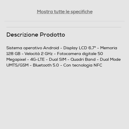
Tipologia
Mostra tutte le specifiche
SIM
Descrizione Prodotto
Dual SIM
Formato Slot SIM
Sistema operativo Android - Display LCD 6,7" - Memoria
128 GB - Velocità 2 GHz - Fotocamera digitale 50
Nano
Megapixel - 4G-LTE - Dual SIM - Quadri Band - Dual Mode
UMTS/GSM - Bluetooth 5.0 - Con tecnologia NFC
Banda
Quadri Band - Dual Mode UMTS/GSM
Specifiche frequenza
Connectivity • Dual SIM + dedicated MicroSD • Bands: -
GSM: B2/3/5/8 - WCDMA: B1/5/8 - LTE FDD:
B1/3/5/7/8/20/28 - LTE TDD: B38/40/41 • Bluetooth
5.1 • NFC • Wi-Fi Protocol: 802.11a/b/g/n/ac • Supports