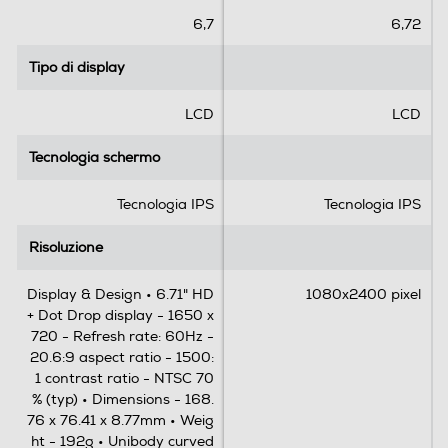
t
t
Espansione memoria-GB
e
e
6,7
6,72
l
l
1000
l
l
Tipo di display
Tipo di display
e
e
Tipo di memoria
.
.
LCD
LCD
2
1
Micro SD
r
r
Tecnologia schermo
Tecnologia schermo
e
e
c
c
Connessioni
Tecnologia IPS
Tecnologia IPS
e
e
Bluetooth
n
n
Risoluzione
Risoluzione
s
s
Bluetooth 5.0
i
i
Display & Design • 6.71" HD
1080x2400 pixel
o
o
Tecnologia NFC
+ Dot Drop display - 1650 x
n
n
720 - Refresh rate: 60Hz -
i
e
20.6:9 aspect ratio - 1500:
1 contrast ratio - NTSC 70
Porta USB
% (typ) • Dimensions - 168.
76 x 76.41 x 8.77mm • Weig
ht - 192g • Unibody curved