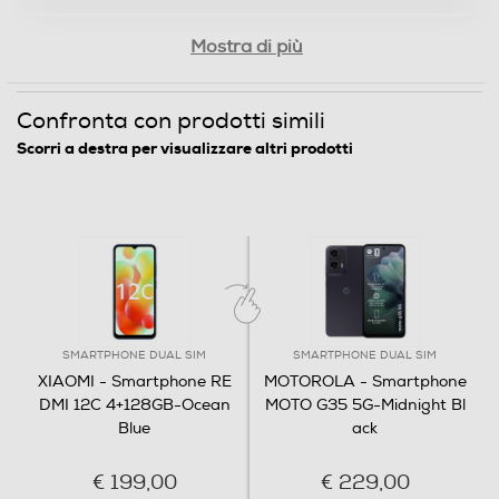
MediaTek Helio G85 processor
Mostra di più
Fotocamera
Confronta con prodotti simili
Fotocamera digitale
Scorri a destra per visualizzare altri prodotti
MegaPixel totali
50
Altre specifiche fotocamera/e
Rear Camera • 50MP main camera - f/1.8 • Auxiliary
SMARTPHONE DUAL SIM
SMARTPHONE DUAL SIM
lens³ • Video recording - 1080P 1920 x 1080 30fps -
XIAOMI - Smartphone RE
MOTOROLA - Smartphone
720P 1280 x 720 30fps Front Camera • 5MP sel?e
DMI 12C 4+128GB-Ocean
MOTO G35 5G-Midnight Bl
camera - f/2.2 • Video recording - 1080P 1920 x 1080
Blue
ack
30fps - 720P 1280 x 720 30fps
€ 199,00
€ 229,00
Fotocamera frontale