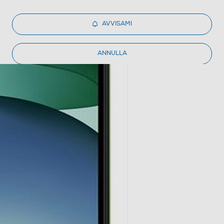
AVVISAMI
ANNULLA