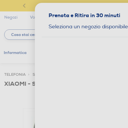
Prenota e Ritira in 30 minuti
Negozi
Volantini
Servizi
Star Club
Magaz
Seleziona un negozio disponibile
Informatica
Gaming
Telefonia
Tv e
TELEFONIA
SMARTPHONE E CELLULARI
SMARTPHONE DUA
XIAOMI - Smartphone REDMI A5 4+128GB