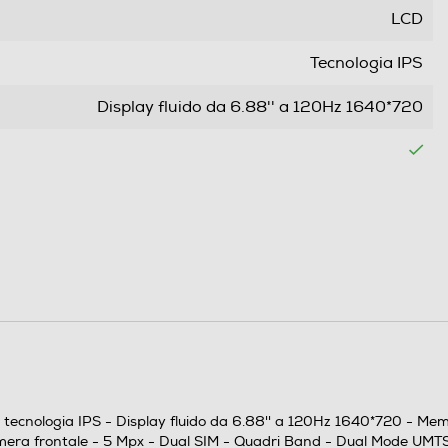
LCD
Tecnologia IPS
Display fluido da 6.88'' a 120Hz 1640*720
Offerta con SIM
Dual SIM
Nano
Slide
n tecnologia IPS - Display fluido da 6.88'' a 120Hz 1640*720 - M
Quadri Band - Dual Mode UMTS/GSM
amera frontale - 5 Mpx - Dual SIM - Quadri Band - Dual Mode UMT