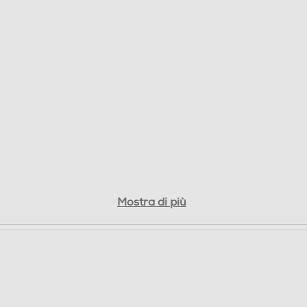
32
Posteriore: 32MP+Auxiliary lens Frontale: 8MP
5
Mostra di più
128
DDR4
Micro SD