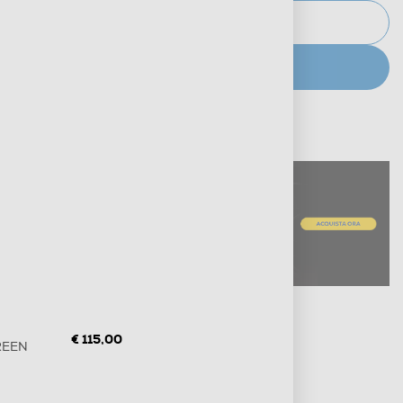
AVVISAMI
CERCA NEGOZIO
Metodi di pagamento e finanziamenti
Informazioni sulla consegna
Diritto di recesso
€ 115,00
REEN