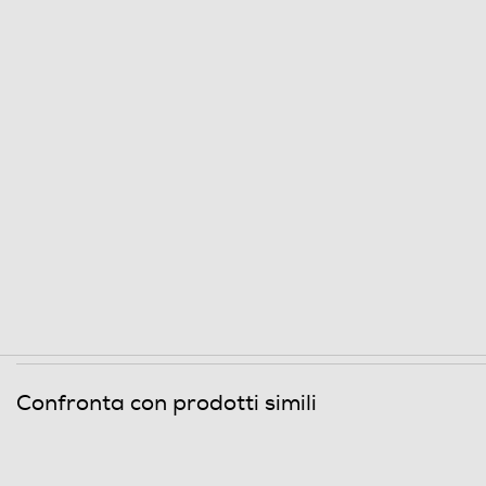
MegaPixel totali
Altre specifiche fotocamera/e
Presenza autofocus
Flash incorporato
Fotocamera frontale
Megapixel fotocamera frontale
Memoria
Capacità di memoria-GB
Confronta con prodotti simili
Tipo di RAM
Tipo di memoria