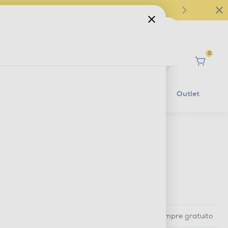
0
Ciao
Mobilità Elettrica
Lifestyle
Outlet
€ 99,99
IVA e contributo RAEE inclusi
Ritiro in negozio
in 30 minuti e sempre gratuito