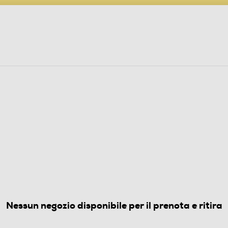
PARTECIPA AL CONCORSO ANNIVERSARIO
ine
 Audio
Elettrodomestici
Foto, Video, Droni
L SIM
-LAKE GREEN
(0)
Nessun negozio disponibile per il prenota e ritira