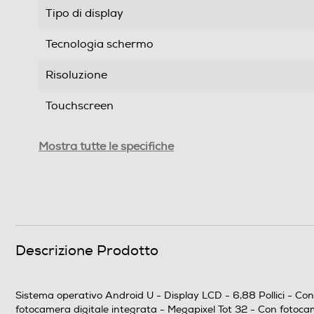
Tipo di display
Tecnologia schermo
Risoluzione
Touchscreen
Tipologia
Mostra tutte le specifiche
Tipo di offerta
SIM
Formato Slot SIM
Descrizione Prodotto
Format
Sistema operativo Android U - Display LCD - 6,88 Pollici - Co
Banda
fotocamera digitale integrata - Megapixel Tot 32 - Con fotoc