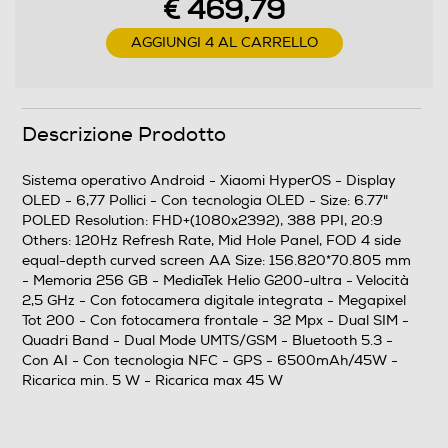
€ 469,79
2,5
AGGIUNGI 4 AL CARRELLO
Descrizione processore
MediaTek Helio G200-ultra
Descrizione Prodotto
Fotocamera
Sistema operativo Android - Xiaomi HyperOS - Display
OLED - 6,77 Pollici - Con tecnologia OLED - Size: 6.77"
Fotocamera digitale
POLED Resolution: FHD+(1080x2392), 388 PPI, 20:9
Others: 120Hz Refresh Rate, Mid Hole Panel, FOD 4 side
equal-depth curved screen AA Size: 156.820*70.805 mm
- Memoria 256 GB - MediaTek Helio G200-ultra - Velocità
MegaPixel totali
2,5 GHz - Con fotocamera digitale integrata - Megapixel
Tot 200 - Con fotocamera frontale - 32 Mpx - Dual SIM -
200
Quadri Band - Dual Mode UMTS/GSM - Bluetooth 5.3 -
Con AI - Con tecnologia NFC - GPS - 6500mAh/45W -
Altre specifiche fotocamera/e
Ricarica min. 5 W - Ricarica max 45 W
Fotocamera principale a 200 MP Fotocamera ultra-
grandangolare da 8 MP Fotocamera macro da 2 MP