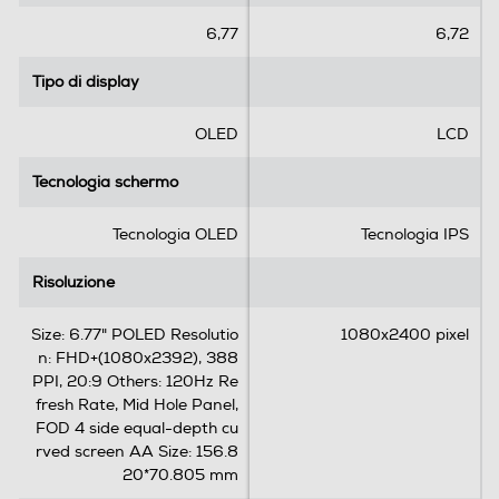
Vibrazione
t
t
e
e
6,77
6,72
l
l
l
l
Tipo di display
Tipo di display
e
e
Standard
.
.
OLED
LCD
1
4G-LTE
r
Tecnologia schermo
Tecnologia schermo
e
c
Tecnologia OLED
Tecnologia IPS
e
5G-LTE
n
Risoluzione
Risoluzione
s
i
Size: 6.77" POLED Resolutio
1080x2400 pixel
o
WLAN
n: FHD+(1080x2392), 388
n
PPI, 20:9 Others: 120Hz Re
e
Wi-Fi
fresh Rate, Mid Hole Panel,
FOD 4 side equal-depth cu
Chiamate
rved screen AA Size: 156.8
20*70.805 mm
Videochiamata