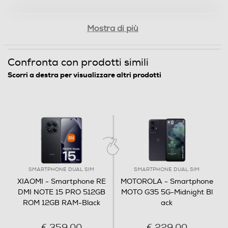
256
Capacità RAM - MB
Mostra di più
8
Confronta con prodotti simili
Connessioni
Scorri a destra per visualizzare altri prodotti
Bluetooth
Bluetooth 5.3
Tecnologia NFC
SMARTPHONE DUAL SIM
SMARTPHONE DUAL SIM
Porta USB
XIAOMI - Smartphone RE
MOTOROLA - Smartphone
DMI NOTE 15 PRO 512GB
MOTO G35 5G-Midnight Bl
ROM 12GB RAM-Black
ack
Tipo USB
€ 359,00
€ 229,00