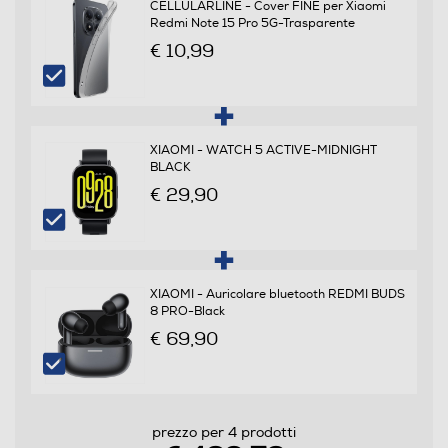
CELLULARLINE - Cover FINE per Xiaomi
Redmi Note 15 Pro 5G-Trasparente
Specifiche frequenza
€ 10,99
LTE: 1/3/5/7/8/20/28/38/40/41 (Full band) WCDMA:
1/5/8 GSM: 2/3/5/8
XIAOMI - WATCH 5 ACTIVE-MIDNIGHT
Sistema Operativo - Processore
BLACK
€ 29,90
Sistema operativo
Android
Versione sistema operativo
XIAOMI - Auricolare bluetooth REDMI BUDS
8 PRO-Black
Xiaomi HyperOS
€ 69,90
Core processore
Octa Core
prezzo per 4 prodotti
Velocità del processore in GHz