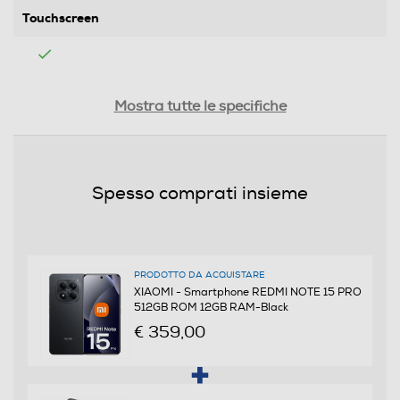
Touchscreen
Tipologia
Mostra tutte le specifiche
SIM
Dual SIM
Spesso comprati insieme
Formato Slot SIM
Nano
PRODOTTO DA ACQUISTARE
Format
XIAOMI - Smartphone REDMI NOTE 15 PRO
512GB ROM 12GB RAM-Black
Slide
€ 359,00
Banda
Quadri Band - Dual Mode UMTS/GSM