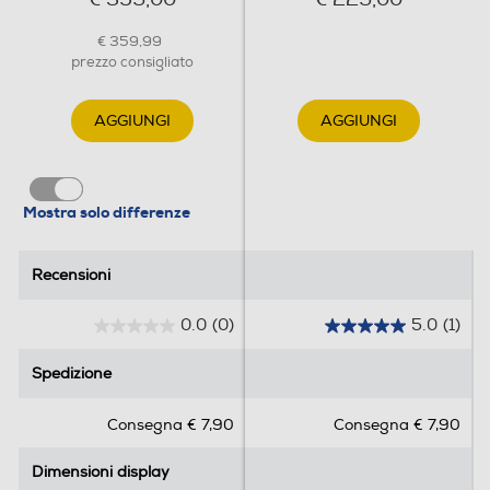
USB Type-C
€ 359,99
prezzo consigliato
Funzioni
AGGIUNGI
AGGIUNGI
Presenza AI
Con AI
Mostra solo differenze
Lettore impronte digitali
Recensioni
Recensioni
Comandi vocali
0.0
(0)
5.0
(1)
0
5
.
.
Spedizione
Spedizione
0
0
Viva voce
s
s
Consegna € 7,90
Consegna € 7,90
u
u
5
5
Dimensioni display
Dimensioni display
s
s