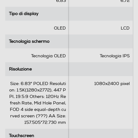
6,83
6,72
l
l
l
l
Tipo di display
Tipo di display
e
e
Standard
.
.
OLED
LCD
1
4G-LTE
r
Tecnologia schermo
Tecnologia schermo
e
c
Tecnologia OLED
Tecnologia IPS
e
5G-LTE
n
Risoluzione
Risoluzione
s
i
Size: 6.83" POLED Resoluti
1080x2400 pixel
o
WLAN
on: 1.5K(1280x2772), 447 P
n
PI, 19.5:9 Others: 120Hz Re
e
Wi-Fi
fresh Rate, Mid Hole Panel,
FOD 4 side equal-depth cu
Chiamate
rved screen (???) AA Size:
157.505*72.730 mm
Videochiamata
Touchscreen
Touchscreen