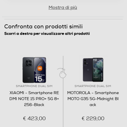
Capacità RAM - MB
Mostra di più
8000
Confronta con prodotti simili
Connessioni
Scorri a destra per visualizzare altri prodotti
Bluetooth
Bluetooth 5.4
Tecnologia NFC
SMARTPHONE DUAL SIM
SMARTPHONE DUAL SIM
Porta USB
XIAOMI - Smartphone RE
MOTOROLA - Smartphone
DMI NOTE 15 PRO+ 5G 8+
MOTO G35 5G-Midnight Bl
256-Black
ack
Tipo USB
€ 423,00
€ 229,00
USB Type-C