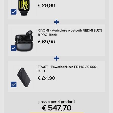
Specifiche frequenza
€ 29,90
LTE: 1/3/5/7/8/20/28/38/40/41 (Full band) WCDMA:
1/5/8 GSM: 2/3/5/8
XIAOMI - Auricolare bluetooth REDMI BUDS
Sistema Operativo - Processore
8 PRO-Black
€ 69,90
Sistema operativo
Android
Versione sistema operativo
TRUST - Powerbank eco PRIMO 20.000-
Black
Xiaomi HyperOS
€ 24,90
Core processore
Octa Core
prezzo per 4 prodotti
Velocità del processore in GHz
€ 547,70