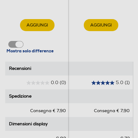
Funzioni
AGGIUNGI
AGGIUNGI
Presenza AI
Con AI
Mostra solo differenze
Lettore impronte digitali
Recensioni
Recensioni
Comandi vocali
0.0
(0)
5.0
(1)
0
5
.
.
Spedizione
Spedizione
0
0
Viva voce
s
s
Consegna € 7,90
Consegna € 7,90
u
u
5
5
Dimensioni display
Dimensioni display
s
s
Vibrazione
t
t
e
e