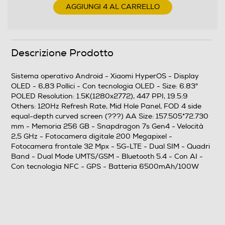
2,5
AGGIUNGI 4 AL CARRELLO
Descrizione processore
Snapdragon 7s Gen4
Descrizione Prodotto
Fotocamera
Sistema operativo Android - Xiaomi HyperOS - Display
OLED - 6,83 Pollici - Con tecnologia OLED - Size: 6.83"
Fotocamera digitale
POLED Resolution: 1.5K(1280x2772), 447 PPI, 19.5:9
Others: 120Hz Refresh Rate, Mid Hole Panel, FOD 4 side
equal-depth curved screen (???) AA Size: 157.505*72.730
mm - Memoria 256 GB - Snapdragon 7s Gen4 - Velocità
MegaPixel totali
2,5 GHz - Fotocamera digitale 200 Megapixel -
Fotocamera frontale 32 Mpx - 5G-LTE - Dual SIM - Quadri
200
Band - Dual Mode UMTS/GSM - Bluetooth 5.4 - Con AI -
Con tecnologia NFC - GPS - Batteria 6500mAh/100W
Altre specifiche fotocamera/e
Fotocamera principale a 200 MP Fotocamera ultra-
grandangolare da 8 MP Fotocamera macro da 2 MP