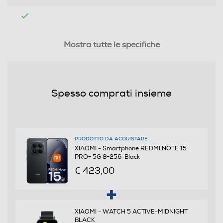
Tipologia
Mostra tutte le specifiche
SIM
Dual SIM
Spesso comprati insieme
Formato Slot SIM
Nano + eSIM
PRODOTTO DA ACQUISTARE
Format
XIAOMI - Smartphone REDMI NOTE 15
PRO+ 5G 8+256-Black
Slide
€ 423,00
Banda
Quadri Band - Dual Mode UMTS/GSM
XIAOMI - WATCH 5 ACTIVE-MIDNIGHT
BLACK