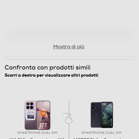
Fotocamera frontale
Megapixel fotocamera frontale
Mostra di più
32
Memoria
Confronta con prodotti simili
Scorri a destra per visualizzare altri prodotti
Capacità di memoria-GB
256
Capacità RAM - MB
12288
Connessioni
SMARTPHONE DUAL SIM
SMARTPHONE DUAL SIM