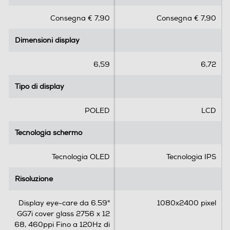
s
s
Consegna € 7,90
Consegna € 7,90
Comandi vocali
u
u
5
5
Dimensioni display
Dimensioni display
s
s
t
t
Viva voce
e
e
6,59
6,72
l
l
l
l
Tipo di display
Tipo di display
e
e
Vibrazione
.
.
POLED
LCD
1
r
Tecnologia schermo
Tecnologia schermo
e
c
Standard
Tecnologia OLED
Tecnologia IPS
e
n
4G-LTE
Risoluzione
Risoluzione
s
i
Display eye-care da 6.59"
1080x2400 pixel
o
GG7i cover glass 2756 x 12
n
5G-LTE
68, 460ppi Fino a 120Hz di
e