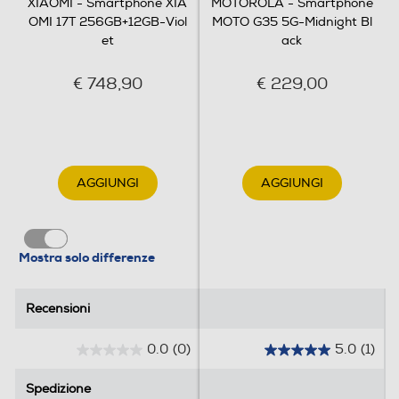
XIAOMI - Smartphone XIA
MOTOROLA - Smartphone
Bluetooth
OMI 17T 256GB+12GB-Viol
MOTO G35 5G-Midnight Bl
et
ack
Bluetooth 6.0
€ 748,90
€ 229,00
Tecnologia NFC
Porta USB
AGGIUNGI
AGGIUNGI
Tipo USB
Mostra solo differenze
USB Type-C
Recensioni
Recensioni
Funzioni
0.0
(0)
5.0
(1)
0
5
Presenza AI
.
.
Spedizione
Spedizione
0
0
Con AI