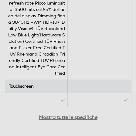
refresh rate Picco luminosit
à: 3500 nits sul 25% dell’ar
ea del display Dimming fino
WLAN
a 3840Hz PWM HDR10+, D
olby Vision® TÜV Rheinland
Wi-Fi
Low Blue Light(Hardware S
olution) Certified TÜV Rhein
Chiamate
land Flicker Free Certified T
ÜV Rheinland Circadian Fri
Videochiamata
endly Certified TÜV Rheinla
nd Intelligent Eye Care Cer
tified
Touchscreen
Touchscreen
Navigazione
GPS
SIM
SIM
Mostra tutte le specifiche
Dual SIM
Dual SIM
Alimentazione