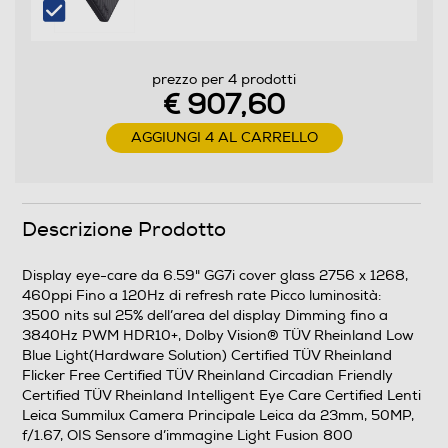
Android
Versione sistema operativo
prezzo per 4 prodotti
Xiaomi HyperOS 3
€ 907,60
Core processore
AGGIUNGI 4 AL CARRELLO
Octa Core
Velocità del processore in GHz
Descrizione Prodotto
3,4
Display eye-care da 6.59" GG7i cover glass 2756 x 1268,
Descrizione processore
460ppi Fino a 120Hz di refresh rate Picco luminosità:
3500 nits sul 25% dell’area del display Dimming fino a
3840Hz PWM HDR10+, Dolby Vision® TÜV Rheinland Low
MediaTek Dimensity 8500 Ultra
Blue Light(Hardware Solution) Certified TÜV Rheinland
Flicker Free Certified TÜV Rheinland Circadian Friendly
Fotocamera
Certified TÜV Rheinland Intelligent Eye Care Certified Lenti
Leica Summilux Camera Principale Leica da 23mm, 50MP,
Fotocamera digitale
f/1.67, OIS Sensore d’immagine Light Fusion 800