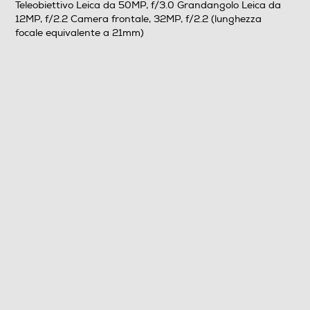
Teleobiettivo Leica da 50MP, f/3.0 Grandangolo Leica da
12MP, f/2.2 Camera frontale, 32MP, f/2.2 (lunghezza
focale equivalente a 21mm)
MegaPixel totali
50
Altre specifiche fotocamera/e
Lenti Leica Summilux Camera Principale Leica da
23mm, 50MP, f/1.67, OIS Sensore d’immagine Light
Fusion 800 Teleobiettivo Leica da 50MP, f/3.0
Grandangolo Leica da 12MP, f/2.2 Camera frontale,
32MP, f/2.2 (lunghezza focale equivalente a 21mm)
Presenza autofocus
Flash incorporato