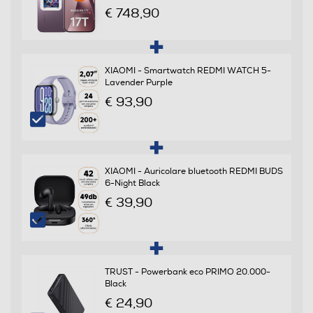
Slide
€ 748,90
Banda
Quadri Band - Dual Mode UMTS/GSM
XIAOMI - Smartwatch REDMI WATCH 5-
Lavender Purple
Specifiche frequenza
€ 93,90
5G SA:
n1/2/3/5/7/8/12/20/26/28/34/38/39/40/41/48/66/71/7
5G NSA:
n1/2/3/5/7/8/20/28/34/38/39/40/41/66/71/75/77/78
XIAOMI - Auricolare bluetooth REDMI BUDS
LTE FDD:
6-Night Black
1/2/3/4/5/7/8/12/13/17/18/19/20/26/28/32/66/71
€ 39,90
LTE TDD: 34/38/39/40/41/42/48 WCDMA:
1/2/4/5/6/8 GSM: 2/3/5/8
Sistema Operativo - Processore
TRUST - Powerbank eco PRIMO 20.000-
Black
Sistema operativo
€ 24,90