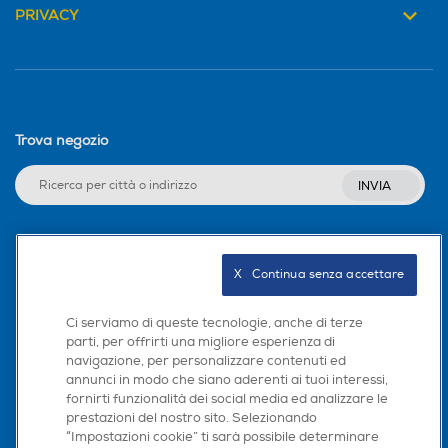
Velocità del processore in
Velocità del processore in
PRIVACY
1000
GHz
GHz
Classe di riparabilità
3,4
2,2
Classe di riparabilità C
Descrizione processore
Descrizione processore
Classe di affidabilità in caso di caduta libera (1 metro)
Trova negozio
MediaTek Dimensity 8500
Unisoc T760
Classe affidabilità caduta libera B
Ultra
INVIA
Indice di protezione - IP
Fotocamera digitale
Fotocamera digitale
Seguici sui social
68
X   Continua senza accettare
MegaPixel totali
MegaPixel totali
Dimensioni - Peso
Ci serviamo di queste tecnologie, anche di terze
parti, per offrirti una migliore esperienza di
Altezza-mm
50
50
navigazione, per personalizzare contenuti ed
Scarica la nostra app
annunci in modo che siano aderenti ai tuoi interessi,
157,6
fornirti funzionalità dei social media ed analizzare le
Altre specifiche fotocamer
Altre specifiche fotocamer
prestazioni del nostro sito. Selezionando
a/e
a/e
“Impostazioni cookie” ti sarà possibile determinare
Larghezza-mm