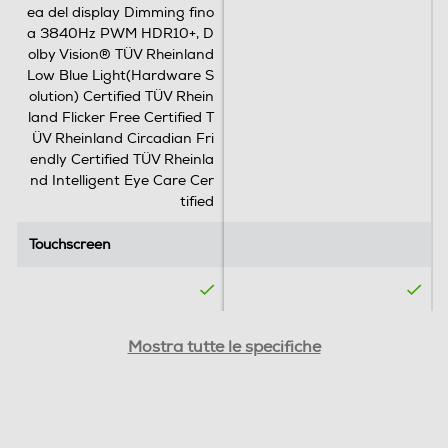
ea del display Dimming fino
WLAN
a 3840Hz PWM HDR10+, D
olby Vision® TÜV Rheinland
Wi-Fi
Low Blue Light(Hardware S
olution) Certified TÜV Rhein
Chiamate
land Flicker Free Certified T
ÜV Rheinland Circadian Fri
Videochiamata
endly Certified TÜV Rheinla
nd Intelligent Eye Care Cer
tified
Touchscreen
Touchscreen
Navigazione
GPS
SIM
SIM
Mostra tutte le specifiche
Dual SIM
Dual SIM
Alimentazione
Formato Slot SIM
Formato Slot SIM
Ricarica Wireless