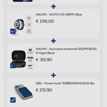
Banda
Quadri Band - Dual Mode UMTS/GSM
XIAOMI - WATCH S5 46MM-Blue
€ 199,00
Specifiche frequenza
5G SA:
n1/2/3/5/7/8/20/28/34/38/39/40/41/66/71/75/77/78/1
5G NSA:
n1/3/5/7/8/20/28/38/40/41/66/71/75/77/78 LTE
XIAOMI - Auricolare bluetooth REDMI BUDS
FDD:
6-Night Black
1/2/3/4/5/7/8/12/13/17/18/19/20/25/26/28/32/66/71
€ 39,90
LTE TDD: 34/38/39/40/41/42/48 WCDMA: 1/2/4/5/8
GSM: 2/3/5/8
Sistema Operativo - Processore
SBS - Power bank TEBB5000MAG1CB-Blu
Sistema operativo
€ 29,90
Android