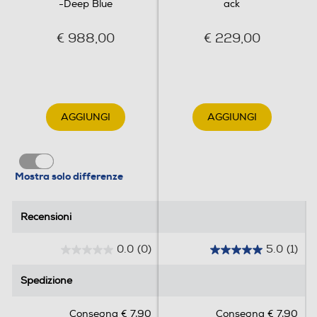
-Deep Blue
ack
Bluetooth 6.0
€ 988,00
€ 229,00
Tecnologia NFC
Porta USB
AGGIUNGI
AGGIUNGI
Tipo USB
Mostra solo differenze
USB Type-C
Recensioni
Recensioni
Funzioni
0.0
(0)
5.0
(1)
0
5
Presenza AI
.
.
Spedizione
Spedizione
0
0
Con AI
s
s
Consegna € 7,90
Consegna € 7,90
Comandi vocali
u
u