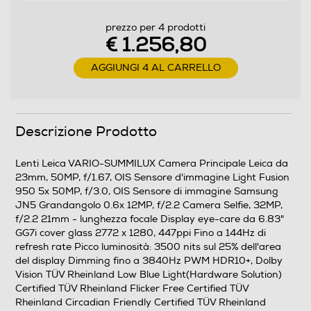
Versione sistema operativo
prezzo per 4 prodotti
Xiaomi HyperOS 3
€ 1.256,80
Core processore
AGGIUNGI 4 AL CARRELLO
Octa Core
Velocità del processore in GHz
Descrizione Prodotto
4,21
Lenti Leica VARIO-SUMMILUX Camera Principale Leica da
Descrizione processore
23mm, 50MP, f/1.67, OIS Sensore d'immagine Light Fusion
950 5x 50MP, f/3.0, OIS Sensore di immagine Samsung
JN5 Grandangolo 0.6x 12MP, f/2.2 Camera Selfie, 32MP,
MediaTek Dimensity 9500
f/2.2 21mm - lunghezza focale Display eye-care da 6.83"
GG7i cover glass 2772 x 1280, 447ppi Fino a 144Hz di
Fotocamera
refresh rate Picco luminosità: 3500 nits sul 25% dell'area
del display Dimming fino a 3840Hz PWM HDR10+, Dolby
Fotocamera digitale
Vision TÜV Rheinland Low Blue Light(Hardware Solution)
Certified TÜV Rheinland Flicker Free Certified TÜV
Rheinland Circadian Friendly Certified TÜV Rheinland