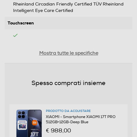
Rheinland Circadian Friendly Certified TÜV Rheinland
Intelligent Eye Care Certified
Touchscreen
Tipologia
Mostra tutte le specifiche
SIM
Dual SIM
Spesso comprati insieme
Formato Slot SIM
Nano + eSIM
PRODOTTO DA ACQUISTARE
Format
XIAOMI - Smartphone XIAOMI 17T PRO
512GB+12GB-Deep Blue
Slide
€ 988,00