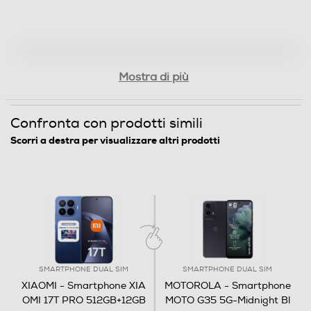
Megapixel fotocamera frontale
Mostra di più
32
Memoria
Confronta con prodotti simili
Scorri a destra per visualizzare altri prodotti
Capacità di memoria-GB
512
Capacità RAM - MB
12288
Connessioni
SMARTPHONE DUAL SIM
SMARTPHONE DUAL SIM
XIAOMI - Smartphone XIA
MOTOROLA - Smartphone
Bluetooth
OMI 17T PRO 512GB+12GB
MOTO G35 5G-Midnight Bl