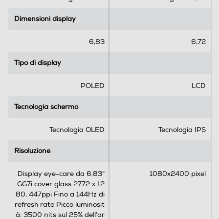
5
5
Dimensioni display
Dimensioni display
s
s
t
t
Viva voce
e
e
6,83
6,72
l
l
l
l
Tipo di display
Tipo di display
e
e
Vibrazione
.
.
POLED
LCD
1
r
Tecnologia schermo
Tecnologia schermo
e
c
Standard
Tecnologia OLED
Tecnologia IPS
e
n
4G-LTE
Risoluzione
Risoluzione
s
i
Display eye-care da 6.83"
1080x2400 pixel
o
GG7i cover glass 2772 x 12
n
5G-LTE
80, 447ppi Fino a 144Hz di
e
refresh rate Picco luminosit
à: 3500 nits sul 25% dell’ar