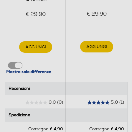
€ 29,90
€ 29,90
AGGIUNGI
AGGIUNGI
Mostra solo differenze
Recensioni
Recensioni
0.0
(0)
5.0
(1)
0
5
.
.
Spedizione
Spedizione
0
0
s
s
Consegna € 4,90
Consegna € 4,90
u
u