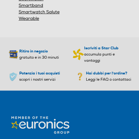
Smartband
Smartwatch Salute
Vibrazione
Vibrazione
Wearable
Water resistant
Water resistant
Iscriviti a Star Club
Ritiro in negozio
accumula punti e
gratuito e in 30 minuti
vantaggi
Potenzia i tuoi acquisti
Hai dubbi per l'ordine?
Profondità-m
Profondità-m
scopri i nostri servizi
Leggi le FAQ o contattaci
50
USB
USB
Tipo USB
Tipo USB