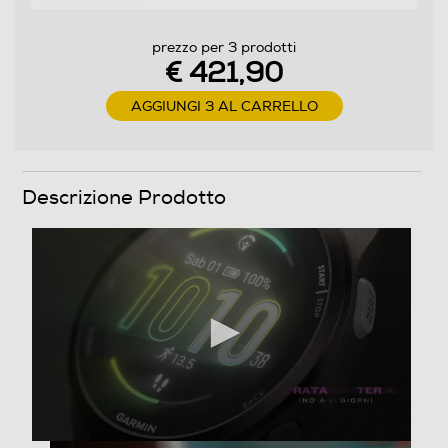
390
Touchscreen
prezzo per 3 prodotti
€ 421,90
AGGIUNGI 3 AL CARRELLO
Funzioni e Plus
Utilities installate
Descrizione Prodotto
SMARTWATCH MULTISPORT GPS REPORTMATTUTINO
GARMIN PAY PUNTEGGIO SONNO HRVSTATUS RACE
WIDGET & ALLENAMENTI SUGGERITI
GPS
Microfono incorporato