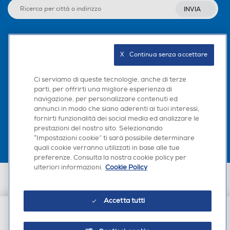
ensore di luce ambientale P
INVIA
rofondimetro fino a 6 metri
Sensore di temperatura del
lacqua
Seguici sui social
X   Continua senza accettare
Peso-Kg
Peso-Kg
Ci serviamo di queste tecnologie, anche di terze
0,039
parti, per offrirti una migliore esperienza di
navigazione, per personalizzare contenuti ed
Scarica la nostra app
USB
USB
annunci in modo che siano aderenti ai tuoi interessi,
fornirti funzionalità dei social media ed analizzare le
prestazioni del nostro sito. Selezionando
“Impostazioni cookie” ti sarà possibile determinare
Tipo USB
quali cookie verranno utilizzati in base alle tue
Tipo USB
preferenze. Consulta la nostra cookie policy per
ulteriori informazioni.
Cookie Policy
USB Type-C
Euronics Italia SpA. Sede legale Via Montefeltro, 6/a 20156 Milano
Partita Iva, Codice Fiscale e iscrizione CCIAA Milano Monza Brianza Lodi
n. 13337170156. Codice intermediario SDI: HHBD9AK. Vendite soggette
Wi-Fi
Wi-Fi
Accetta tutti
agli Artt. 45 e ss del Codice del Consumo in tema di Diritti dei
Consumatori.
€ 201,00