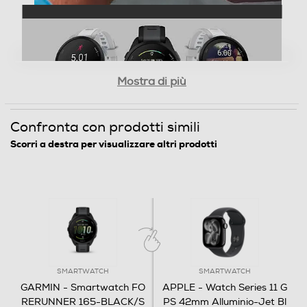
50
Dimensioni - Peso
Peso-Kg
Mostra di più
0,039
Confronta con prodotti simili
Connettività
Scorri a destra per visualizzare altri prodotti
USB
Tipo USB
USB Type-C
SMARTWATCH
SMARTWATCH
Wi-Fi
GARMIN - Smartwatch FO
APPLE - Watch Series 11 G
RERUNNER 165-BLACK/S
PS 42mm Alluminio-Jet Bl