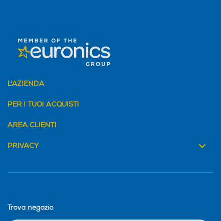
Water resistant
Water resistant
Profondità-m
Profondità-m
L'AZIENDA
50
50
PER I TUOI ACQUISTI
Specifiche sensori
Specifiche sensori
AREA CLIENTI
Cardiofrequenzimetro elett
PRIVACY
rico Cardiofrequenzimetro
ottico di terza generazione
Sensore Livelli O1 Sensore
di temperatura2 Bussola Al
timetro sempre attivo Acce
lerometro highg Giroscopio
Trova negozio
ad alta gamma dinamica S