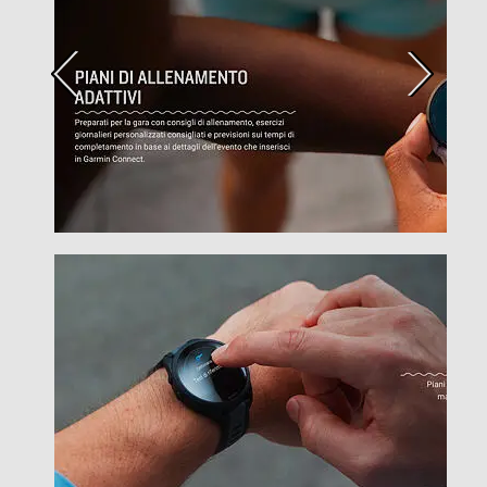
Altoparlante
Altre funzioni
MULTISPORT Fino a 11 giorni di durata della batteria in
modalità smartwatch e fino a 19 ore in modalità GPS.
25+ profili di attività integrati includono corsa, ciclismo,
HIIT, forza e altro ancora. APP GARMIN CONNECT
Vibrazione
Water resistant
Profondità-m