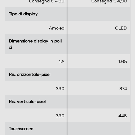
Consegna € 4,90
Consegna € 4,90
u
u
5
5
Tipo di display
Tipo di display
s
s
t
t
e
e
Amoled
OLED
l
l
l
l
Dimensione display in polli
Dimensione display in polli
e
e
ci
ci
.
.
3
1,2
1,65
r
e
Ris. orizzontale-pixel
Ris. orizzontale-pixel
c
e
390
374
n
s
Ris. verticale-pixel
Ris. verticale-pixel
i
o
390
446
n
i
Touchscreen
Touchscreen