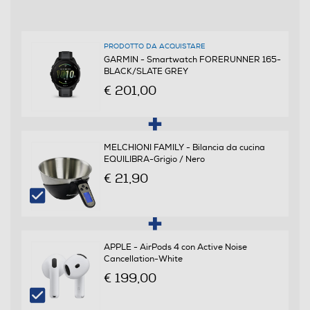
Waterproof
Waterproof
PRODOTTO DA ACQUISTARE
GARMIN - Smartwatch FORERUNNER 165-
BLACK/SLATE GREY
Display
€ 201,00
Tipo di display
Amoled
MELCHIONI FAMILY - Bilancia da cucina
EQUILIBRA-Grigio / Nero
Dimensione display in pollici
€ 21,90
1,2
Ris. orizzontale-pixel
APPLE - AirPods 4 con Active Noise
390
Cancellation-White
€ 199,00
Ris. verticale-pixel