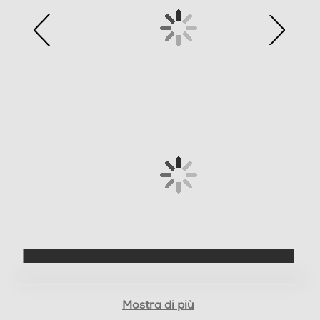
Peso-Kg
0,051
Connettività
Tecnologia NFC
Informazioni sulla sicurezza del prodotto
Clicca qui
Mostra di più