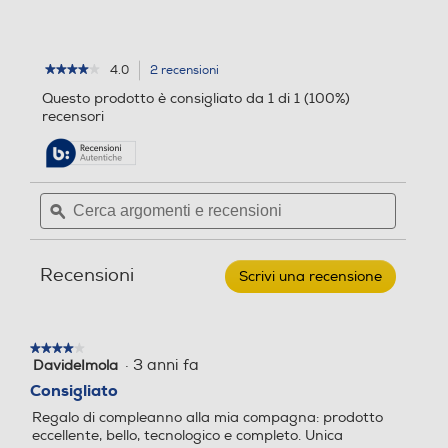
GPS
GPS
4.0
2 recensioni
L'azione
★★★★★
★★★★★
4
porterà
Questo prodotto è consigliato da 1 di 1 (100%)
su
alla
Microfono incorporato
recensori
Microfono incorporato
5
pagina
stelle.
delle
Leggi
recensioni.
recensioni
per
Cerca
Cerca
GARMIN
Altoparlante
Altoparlante
argomenti
ϙ
argoment
-
Smartwatch
e
e
VENU
recensioni
recensio
2
Recensioni
PLUS-
Scrivi una recensione
.
Ivory
Questa
Water resistant
Water resistant
Crea
azione
aprirà
★★★★★
★★★★★
una
·
3 anni fa
DavideImola
4
finestra
su
Altre funzioni
Altre funzioni
Consigliato
modale.
5
Regalo di compleanno alla mia compagna: prodotto
stelle.
Y
eccellente, bello, tecnologico e completo. Unica