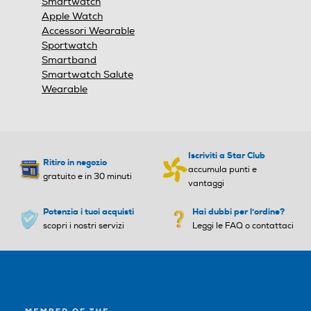
Smartwatch
Apple Watch
50
Accessori Wearable
Sportwatch
Peso-Kg
Peso-Kg
Smartband
Smartwatch Salute
Wearable
0,051
Tecnologia NFC
Tecnologia NFC
Iscriviti a Star Club
Ritiro in negozio
accumula punti e
gratuito e in 30 minuti
USB
USB
vantaggi
Potenzia i tuoi acquisti
Hai dubbi per l'ordine?
scopri i nostri servizi
Leggi le FAQ o contattaci
Tipo USB
Tipo USB
Wi-Fi
Wi-Fi