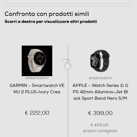
Confronta con prodotti simili
Scorri a destra per visualizzare altri prodotti
SMARTWATCH
SMARTWATCH
GARMIN - Smartwatch VE
APPLE - Watch Series 11 G
NU 2 PLUS-Ivory Crea
PS 42mm Alluminio-Jet Bl
ack Sport Band Nero S/M
€ 222,00
€ 399,00
€ 459,00
Smart Watch - Display AMOLED 1,3" touchscreen - Sistemi
prezzo consigliato
operativi compatibili: iOS; Android - GPS - Microfono -