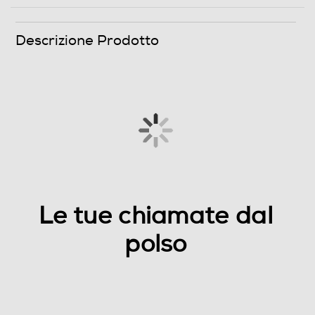
Descrizione Prodotto
Funzioni e Plus
GPS
Microfono incorporato
Le tue chiamate dal
Altoparlante
polso
Water resistant
Dimensioni - Peso