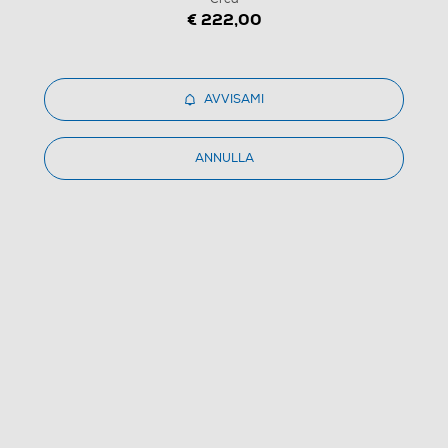
€ 222,00
1
/
3
AVVISAMI
GARMIN - Smartwatch VENU 2 PLUS-Ivory Crea
ANNULLA
4.0
(2)
Dettagli Prodotto
Confronta
€ 249,00
IVA e contributo RAEE inclusi
Ritiro in negozio
in 30 minuti e sempre gratuito