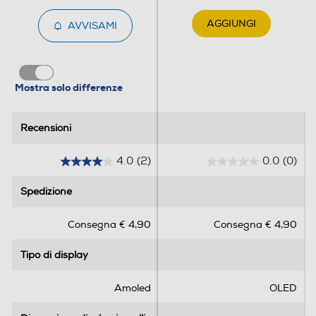
Speaker - Cinturino intercambiabile - Waterproof - Water
resistant
AGGIUNGI
AVVISAMI
Mostra solo differenze
Recensioni
Recensioni
4.0
(2)
0.0
(0)
4
0
.
.
Spedizione
Spedizione
0
0
s
s
Consegna € 4,90
Consegna € 4,90
u
u
5
5
Tipo di display
Tipo di display
s
s
t
t
e
e
Amoled
OLED
l
l