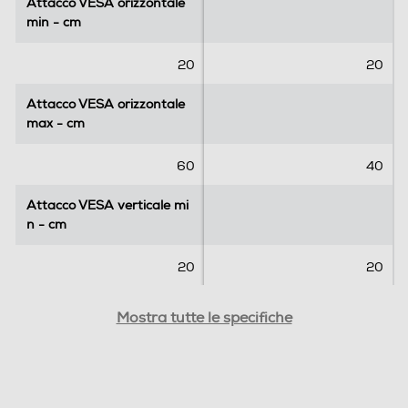
Attacco VESA orizzontale
Attacco VESA orizzontale
e
min - cm
min - cm
c
e
20
20
n
s
Attacco VESA orizzontale
Attacco VESA orizzontale
i
max - cm
max - cm
o
n
60
40
i
Attacco VESA verticale mi
Attacco VESA verticale mi
n - cm
n - cm
20
20
Attacco VESA verticale m
Attacco VESA verticale m
Mostra tutte le specifiche
ax - cm
ax - cm
40
40
Cassetti - Ante
Cassetti - Ante