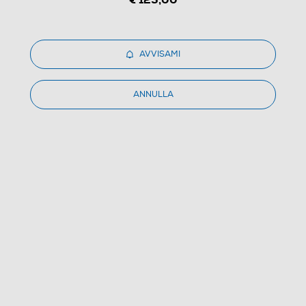
AVVISAMI
ANNULLA
1
/
2
CIATTI - STEEL600NERO-NERO
(0)
Dettagli Prodotto
Confronta