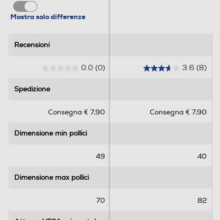
Mostra solo differenze
13,5
Informazioni sulla sicurezza del prodotto
Recensioni
Recensioni
Clicca qui
0.0
(0)
3.6
(8)
0
3
.
.
Spedizione
Spedizione
0
6
s
s
Consegna € 7,90
Consegna € 7,90
u
u
5
5
Dimensione min pollici
Dimensione min pollici
s
s
t
t
e
e
49
40
l
l
l
l
Dimensione max pollici
Dimensione max pollici
e
e
.
.
70
82
8
r