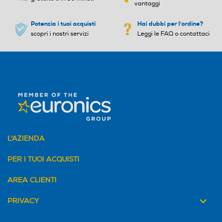
Peso-Kg
Peso-Kg
vantaggi
Potenzia i tuoi acquisti
13,5
Hai dubbi per l'ordine?
1,58
scopri i nostri servizi
Leggi le FAQ o contattaci
L'AZIENDA
PER I TUOI ACQUISTI
AREA CLIENTI
PRIVACY