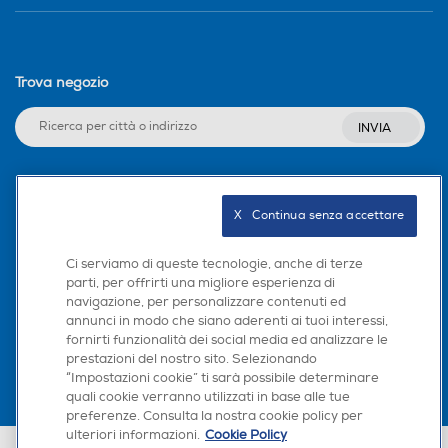
Trova negozio
INVIA
Seguici sui social
X   Continua senza accettare
Ci serviamo di queste tecnologie, anche di terze
parti, per offrirti una migliore esperienza di
navigazione, per personalizzare contenuti ed
Scarica la nostra app
annunci in modo che siano aderenti ai tuoi interessi,
fornirti funzionalità dei social media ed analizzare le
prestazioni del nostro sito. Selezionando
“Impostazioni cookie” ti sarà possibile determinare
quali cookie verranno utilizzati in base alle tue
preferenze. Consulta la nostra cookie policy per
ulteriori informazioni.
Cookie Policy