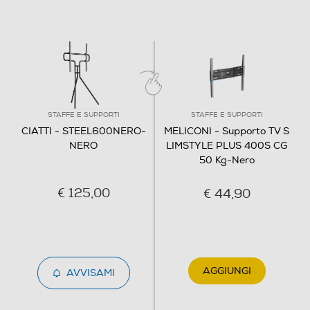
40
Cassetti - Ante
Dimensioni - Peso
STAFFE E SUPPORTI
STAFFE E SUPPORTI
CIATTI - STEEL600NERO-
MELICONI - Supporto TV S
Altezza-mm
NERO
LIMSTYLE PLUS 400S CG
50 Kg-Nero
1340
€ 125,00
€ 44,90
Larghezza-mm
780
Profondità-mm
AGGIUNGI
AVVISAMI
530
Peso-Kg