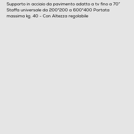
Supporto in acciaio da pavimento adatto a tv fino a 70”
Staffa universale da 200*200 a 600*400 Portata
Altezza regolabile
massima kg. 40 - Con Altezza regolabile
Ruote per lo spostamento
Altre descrizioni strutturali
Supporto in acciaio da pavimento adatto a tv fino a 70”
Staffa universale da 200*200 a 600*400 Portata
massima kg. 40
Accessori in dotazione
Clips gestione cavi in dotazione viti e fisher
Dettagli strutturali