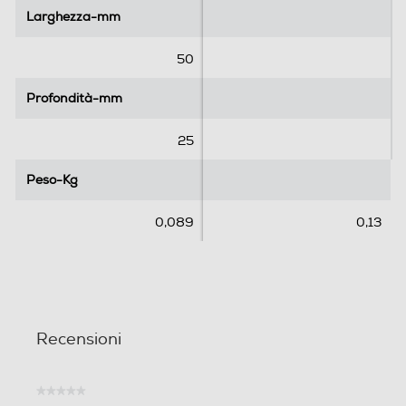
l
l
Larghezza-mm
Larghezza-mm
e
e
.
.
50
Profondità-mm
Profondità-mm
25
Peso-Kg
Peso-Kg
0,089
0,13
Recensioni
★★★★★
Nessuna