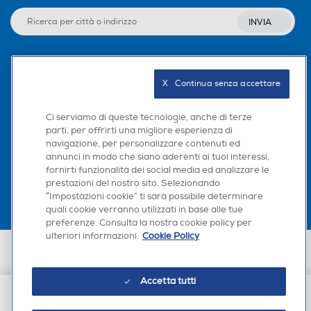
INVIA
Seguici sui social
X   Continua senza accettare
Ci serviamo di queste tecnologie, anche di terze
parti, per offrirti una migliore esperienza di
navigazione, per personalizzare contenuti ed
Scarica la nostra app
annunci in modo che siano aderenti ai tuoi interessi,
fornirti funzionalità dei social media ed analizzare le
prestazioni del nostro sito. Selezionando
“Impostazioni cookie” ti sarà possibile determinare
quali cookie verranno utilizzati in base alle tue
preferenze. Consulta la nostra cookie policy per
ulteriori informazioni.
Cookie Policy
Euronics Italia SpA. Sede legale Via Montefeltro, 6/a 20156 Milano
Partita Iva, Codice Fiscale e iscrizione CCIAA Milano Monza Brianza Lodi
n. 13337170156. Codice intermediario SDI: HHBD9AK. Vendite soggette
Accetta tutti
agli Artt. 45 e ss del Codice del Consumo in tema di Diritti dei
Consumatori.
€ 19,90