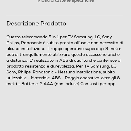
Mostra tutte le specifiche
Tipo di batteria
Descrizione Prodotto
2xAAA (non incluse)
Questo telecomando 5 in 1 per TV Samsung, LG, Sony,
Philips, Panasonic è subito pronto all’uso e non necessita di
Descrizione marketing
alcuna installazione. Il raggio operativo supera gli 8 metri:
potrai tranquillamente utilizzare questo accessorio anche
<p>Questo&nbsp;<strong><em>telecomando 5 in 1 per
a distanza. E’ realizzato in ABS di qualità che conferisce al
TV&nbsp;Samsung, LG, Sony, Philips, Panasonic</em>
prodotto resistenza e durevolezza. Per TV Samsung, LG,
</strong>&nbsp;è subito pronto all’uso e&nbsp;
Sony, Philips, Panasonic - Nessuna installazione, subito
<strong>non necessita di alcuna
utilizzabile - Materiale: ABS - Raggio operativo: oltre gli 8
installazione</strong>.&nbsp;</p> <p>Il raggio
metri - Batterie: 2 AAA (non incluse) Con tasti per app
operativo&nbsp;<strong>supera gli 8 metri</strong>:
potrai tranquillamente utilizzare questo accessorio
anche a distanza. E’ realizzato in&nbsp;<strong>ABS di
qualità</strong>&nbsp;che conferisce al prodotto
resistenza e durevolezza.</p> <p>Caratteristiche:</p> <ul>
<li>Per TV Samsung, LG, Sony, Philips, Panasonic</li>
<li>Nessuna installazione, subito utilizzabile</li>
<li>Materiale: ABS</li> <li>Raggio operativo: oltre gli 8