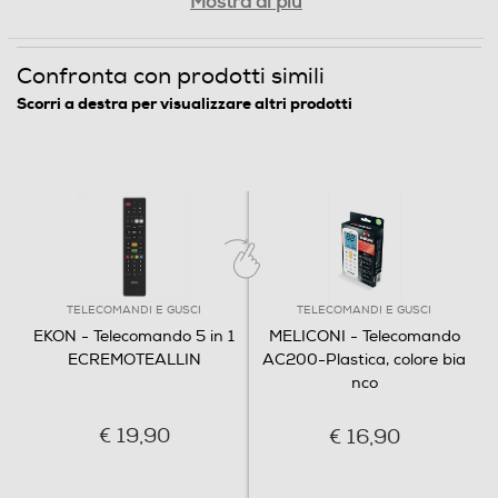
Mostra di più
Informazioni sulla sicurezza del prodotto
Confronta con prodotti simili
Clicca qui
Scorri a destra per visualizzare altri prodotti
TELECOMANDI E GUSCI
TELECOMANDI E GUSCI
EKON - Telecomando 5 in 1
MELICONI - Telecomando
ECREMOTEALLIN
AC200-Plastica, colore bia
nco
€ 19,90
€ 16,90