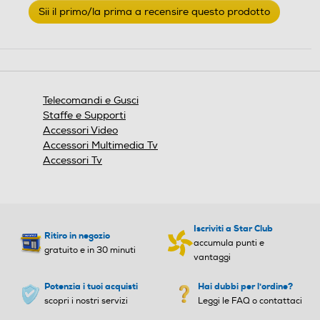
Sii il primo/la prima a recensire questo prodotto
valutazione
.
Questa
azione
aprirà
una
finestra
Telecomandi e Gusci
modale.
Staffe e Supporti
Accessori Video
Accessori Multimedia Tv
Accessori Tv
Iscriviti a Star Club
Ritiro in negozio
accumula punti e
gratuito e in 30 minuti
vantaggi
Potenzia i tuoi acquisti
Hai dubbi per l'ordine?
scopri i nostri servizi
Leggi le FAQ o contattaci