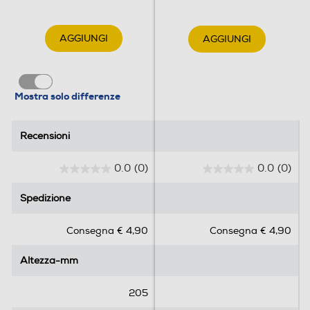
AGGIUNGI
AGGIUNGI
Mostra solo differenze
Recensioni
Recensioni
0.0
(0)
0.0
(0)
0
0
.
.
Spedizione
Spedizione
0
0
s
s
Consegna € 4,90
Consegna € 4,90
u
u
5
5
Altezza-mm
Altezza-mm
s
s
t
t
e
e
205
l
l