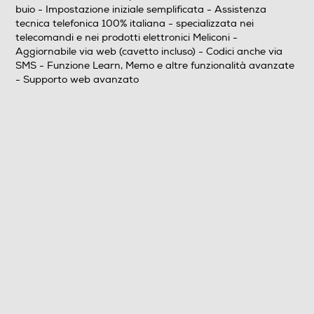
buio - Impostazione iniziale semplificata - Assistenza
tecnica telefonica 100% italiana - specializzata nei
Cavetto audio per aggiornamento da internet
telecomandi e nei prodotti elettronici Meliconi -
Aggiornabile via web (cavetto incluso) - Codici anche via
Descrizione marketing
SMS - Funzione Learn, Memo e altre funzionalità avanzate
- Supporto web avanzato
• Telecomando universale 5 in 1 • Multidispositivo ideale
per raggruppare i tlc di SmartTV, Decoder DVD / Blu
Ray, e altri apparecchi AV • E’ garantita la compatibilità
con più di 80000 apparecchi di più di 1500 marche
diverse, e le funzioni originali sono tutte disponibili •
Ideale anche per comandare i decoder SKY • corpo in
gomma antishock • Tastiera retroilluminata per vedere
la tastiera anche al buio • Impostazione iniziale
semplificata • Assistenza tecnica telefonica 100%
italiana - specializzata nei telecomandi e nei prodotti
elettronici Meliconi • Aggiornabile via web (cavetto
incluso) • Codici anche via SMS • Funzione Learn, Memo
e altre funzionalità avanzate • Supporto web avanzato
Dimensioni - Peso