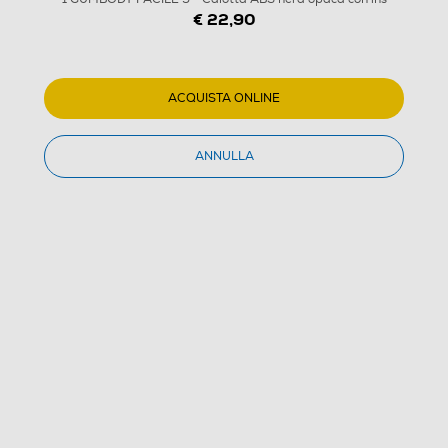
€ 22,90
ACQUISTA ONLINE
ANNULLA
1
/
3
MELICONI - Telecomando universale 5 in 1 GUMBODY
FACILE 5+-Calotta ABS nera opaca con ins
(0)
Dettagli Prodotto
Confronta