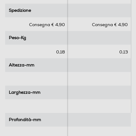
0
0
.
.
Spedizione
Spedizione
0
0
s
s
Consegna € 4,90
Consegna € 4,90
u
u
5
5
Peso-Kg
Peso-Kg
s
s
t
t
e
e
0,18
0,13
l
l
l
l
Altezza-mm
Altezza-mm
e
e
.
.
Larghezza-mm
Larghezza-mm
Profondità-mm
Profondità-mm