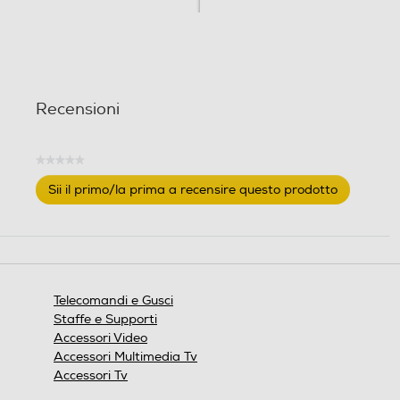
Recensioni
★★★★★
Nessuna
Sii il primo/la prima a recensire questo prodotto
valutazione
.
Questa
azione
aprirà
una
finestra
Telecomandi e Gusci
modale.
Staffe e Supporti
Accessori Video
Accessori Multimedia Tv
Accessori Tv