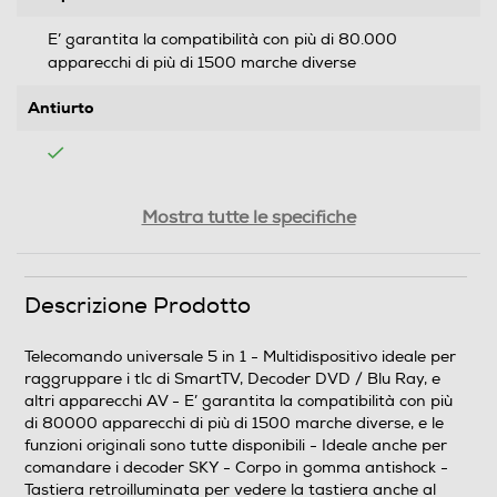
E’ garantita la compatibilità con più di 80.000
apparecchi di più di 1500 marche diverse
Antiurto
Display LCD
Mostra tutte le specifiche
Tipo di batteria
Descrizione Prodotto
2xAAA/LR03 non incluse
Telecomando universale 5 in 1 - Multidispositivo ideale per
raggruppare i tlc di SmartTV, Decoder DVD / Blu Ray, e
Altre funzioni
altri apparecchi AV - E’ garantita la compatibilità con più
di 80000 apparecchi di più di 1500 marche diverse, e le
Tasti per navigare nei menu e per TV smart, LEARN,
funzioni originali sono tutte disponibili - Ideale anche per
Memo, Freeze
comandare i decoder SKY - Corpo in gomma antishock -
Tastiera retroilluminata per vedere la tastiera anche al
Accessori in dotazione