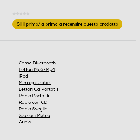
Clicca qui
Display
Display
★★★★★
Nessuna
Sii il primo/la prima a recensire questo prodotto
valutazione
.
Questa
Wireless
Wireless
azione
aprirà
una
finestra
Casse Bluetoooth
modale.
Bluetooth
Bluetooth
Lettori Mp3/Mp4
iPod
Bluetooth 4.2
Bluetooth 5.3
Miniregistratori
Lettori Cd Portatili
Ethernet
Ethernet
Radio Portatili
Radio con CD
Radio Sveglie
Stazioni Meteo
Audio
Airplay
Airplay