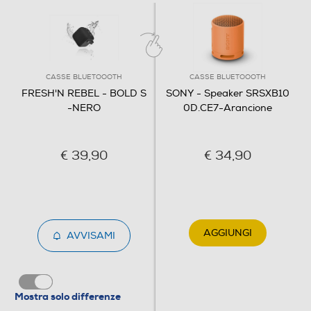
Altezza-mm
85
Larghezza-mm
CASSE BLUETOOOTH
CASSE BLUETOOOTH
FRESH'N REBEL - BOLD S
SONY - Speaker SRSXB10
85
-NERO
0D.CE7-Arancione
Profondità-mm
€ 39,90
€ 34,90
85
Peso-Kg
0,284
AGGIUNGI
AVVISAMI
Descrizione
Altre funzioni
Mostra solo differenze
PICCOLA TAGLIA, GRANDE SUONO – Il più piccolo della