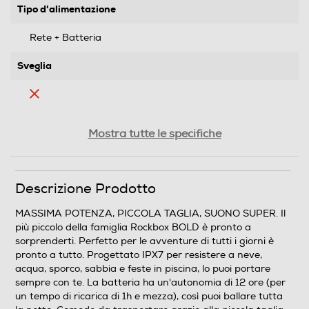
Tipo d'alimentazione
Rete + Batteria
Sveglia
Connessioni
Mostra tutte le specifiche
Wireless
Descrizione Prodotto
MASSIMA POTENZA, PICCOLA TAGLIA, SUONO SUPER. Il
Bluetooth
più piccolo della famiglia Rockbox BOLD è pronto a
sorprenderti. Perfetto per le avventure di tutti i giorni è
Bluetooth 4.2
pronto a tutto. Progettato IPX7 per resistere a neve,
acqua, sporco, sabbia e feste in piscina, lo puoi portare
sempre con te. La batteria ha un'autonomia di 12 ore (per
Audio
un tempo di ricarica di 1h e mezza), così puoi ballare tutta