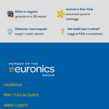
USB
USB
Iscriviti a Star Club
Ritiro in negozio
accumula punti e
gratuito e in 30 minuti
vantaggi
Potenzia i tuoi acquisti
Hai dubbi per l'ordine?
DLNA
DLNA
scopri i nostri servizi
Leggi le FAQ o contattaci
Potenza-W
Potenza-W
5
5
Amplificata
Amplificata
L'AZIENDA
Amplificazione
PER I TUOI ACQUISTI
Radio
Radio
AREA CLIENTI