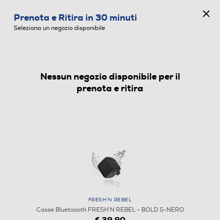
CONCORSO ANNIVERSARIO
Prenota e Ritira in 30 minuti
0
Seleziona un negozio disponibile
Nessun negozio disponibile per il
CASSE BLUETOOOTH
prenota e ritira
FRESH'N REBEL
Casse Bluetoooth FRESH'N REBEL - BOLD S-NERO
1
/
6
€ 39,90