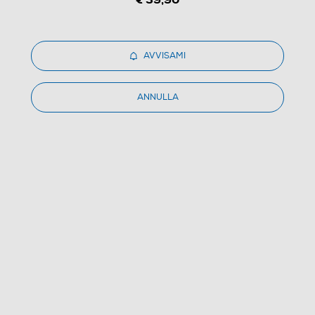
FRESH'N REBEL - BOLD S-NERO
AVVISAMI
(0)
ANNULLA
Dettagli Prodotto
Confronta
€ 42,90
IVA e contributo RAEE inclusi
Ritiro in negozio
in 30 minuti e sempre gratuito
AVVISAMI
CERCA NEGOZIO
Metodi di pagamento e finanziamenti