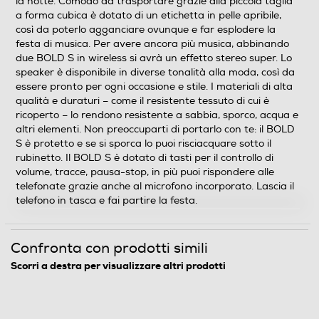
la notte. Comodo da trasportare grazie alla piccola taglia
Potenza-W
a forma cubica è dotato di un etichetta in pelle apribile,
così da poterlo agganciare ovunque e far esplodere la
5
festa di musica. Per avere ancora più musica, abbinando
due BOLD S in wireless si avrà un effetto stereo super. Lo
Amplificata
speaker è disponibile in diverse tonalità alla moda, così da
essere pronto per ogni occasione e stile. I materiali di alta
Amplificazione
qualità e duraturi – come il resistente tessuto di cui è
ricoperto – lo rendono resistente a sabbia, sporco, acqua e
Radio
altri elementi. Non preoccuparti di portarlo con te: il BOLD
S è protetto e se si sporca lo puoi risciacquare sotto il
rubinetto. Il BOLD S è dotato di tasti per il controllo di
volume, tracce, pausa-stop, in più puoi rispondere alle
Impedenza-ohm
telefonate grazie anche al microfono incorporato. Lascia il
telefono in tasca e fai partire la festa.
4
Subwoofer
Confronta con prodotti simili
Scorri a destra per visualizzare altri prodotti
Dimensioni - Peso