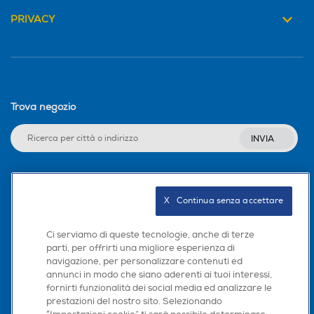
PRIVACY
Impedenza-ohm
Impedenza-ohm
4
4
Subwoofer
Subwoofer
Trova negozio
INVIA
RDS -Radio Data System
RDS -Radio Data System
Seguici sui social
X   Continua senza accettare
Internet Radio
Internet Radio
Ci serviamo di queste tecnologie, anche di terze
parti, per offrirti una migliore esperienza di
navigazione, per personalizzare contenuti ed
Scarica la nostra app
annunci in modo che siano aderenti ai tuoi interessi,
Tweeter
Tweeter
fornirti funzionalità dei social media ed analizzare le
prestazioni del nostro sito. Selezionando