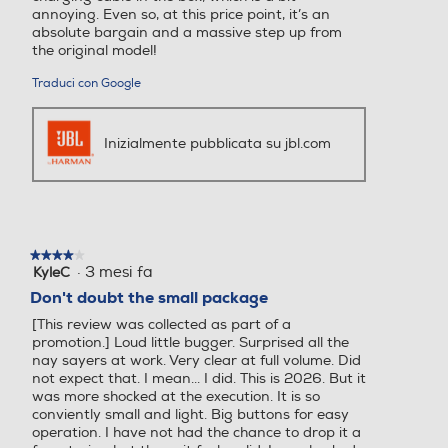
annoying. Even so, at this price point, it’s an
absolute bargain and a massive step up from
Tweeter
Tweeter
the original model!
Traduci con Google
Woofer
Woofer
Inizialmente pubblicata su jbl.com
Alimentatore incluso
Alimentatore incluso
★★★★★
★★★★★
Alimentatore non incluso
·
3 mesi fa
KyleC
4
su
Don't doubt the small package
5
Protocollo di ricarica USB
Protocollo di ricarica USB
[This review was collected as part of a
stelle.
PD (Power Delivery)
PD (Power Delivery)
promotion.] Loud little bugger. Surprised all the
nay sayers at work. Very clear at full volume. Did
not expect that. I mean... I did. This is 2026. But it
was more shocked at the execution. It is so
conviently small and light. Big buttons for easy
Altezza-mm
Altezza-mm
operation. I have not had the chance to drop it a