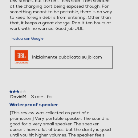
few stories, but the unit feels solid. I am shocked
77
at the charging port being exposed though. For
something meant to be portable, there is no way
to keep foreign debris from entering. Other than
Larghezza-mm
Larghezza-mm
that, it keeps a great charge. Ran it ten hours at
work with no worries. Good job JBL.
101
Traduci con Google
Profondità-mm
Profondità-mm
Inizialmente pubblicata su jbl.com
43
Peso-Kg
Peso-Kg
0,22
0,27
★★★★★
★★★★★
·
3 mesi fa
DavidM
3
su
Waterproof speaker
5
[This review was collected as part of a
stelle.
promotion.] Very portable speaker. The sound is
good for a very small speaker. The speaker
doesn't have a lot of bass, but the clarity is good
until you hit higher volumes. The speaker feels