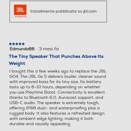
Inizialmente pubblicata su jbl.com
★★★★★
★★★★★
·
3 mesi fa
Edmundo88
5
su
The Tiny Speaker That Punches Above Its
5
Weight
stelle.
I bought this a few weeks ago to replace the JBL
GO4. The JBL Go 5 delivers louder, cleaner sound
with improved bass for its tiny size. Its battery
lasts up to 8–10 hours, depending on whether
you use Playtime Boost. Connectivity is excellent
thanks to Bluetooth 6.0, Auracast support, and
USB‑C audio. The speaker is extremely tough,
offering IP68 dust‑ and waterproofing plus a
rugged body. It also features a refreshed design
with ambient edge lighting, making it both
durable and visually appealing.