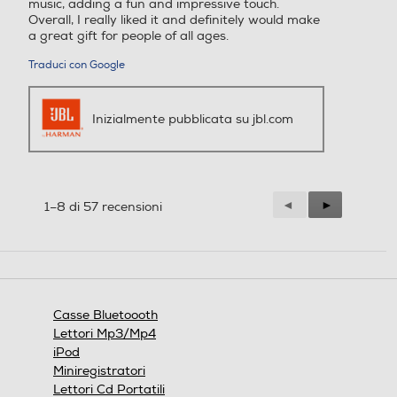
music, adding a fun and impressive touch.
Overall, I really liked it and definitely would make
a great gift for people of all ages.
Traduci con Google
Inizialmente pubblicata su jbl.com
Precedente
◄
Successiva
►
1–8 di 57 recensioni
Reviews
Reviews
Casse Bluetoooth
Lettori Mp3/Mp4
iPod
Miniregistratori
Lettori Cd Portatili