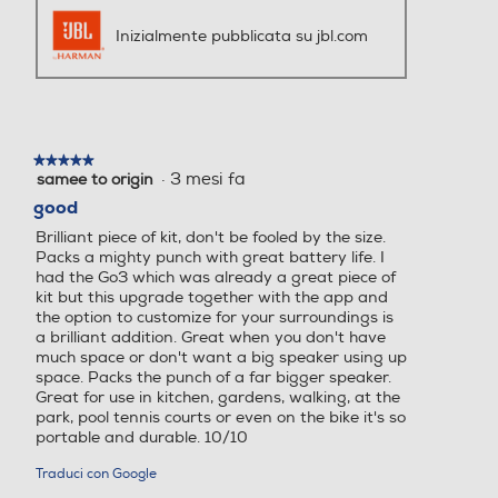
Inizialmente pubblicata su jbl.com
★★★★★
★★★★★
·
3 mesi fa
samee to origin
5
su
good
5
Brilliant piece of kit, don't be fooled by the size.
stelle.
Packs a mighty punch with great battery life. I
had the Go3 which was already a great piece of
kit but this upgrade together with the app and
the option to customize for your surroundings is
a brilliant addition. Great when you don't have
much space or don't want a big speaker using up
space. Packs the punch of a far bigger speaker.
Great for use in kitchen, gardens, walking, at the
park, pool tennis courts or even on the bike it's so
portable and durable. 10/10
Traduci con Google