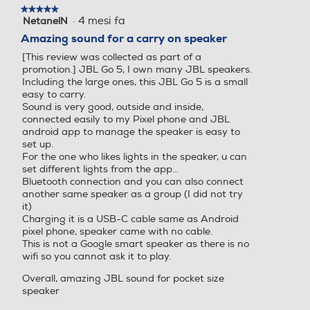
modale.
★★★★★
★★★★★
·
4 mesi fa
NetanelN
5
DLNA
DLNA
su
Amazing sound for a carry on speaker
5
[This review was collected as part of a
stelle.
promotion.] JBL Go 5, I own many JBL speakers.
Including the large ones, this JBL Go 5 is a small
USB
USB
easy to carry.
Sound is very good, outside and inside,
connected easily to my Pixel phone and JBL
android app to manage the speaker is easy to
set up.
Bluetooth
Bluetooth
For the one who likes lights in the speaker, u can
set different lights from the app...
Bluetooth 6.0
Bluetooth 5.3
Bluetooth connection and you can also connect
another same speaker as a group (I did not try
it)
Potenza-W
Potenza-W
Charging it is a USB-C cable same as Android
pixel phone, speaker came with no cable.
4,8
5
This is not a Google smart speaker as there is no
wifi so you cannot ask it to play.
Amplificata
Amplificata
Overall, amazing JBL sound for pocket size
speaker
Amplificazione