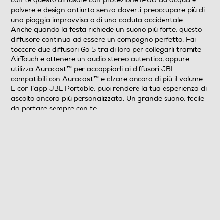
con te questo diffusore con protezione IP68 da acqua e
polvere e design antiurto senza doverti preoccupare più di
una pioggia improvvisa o di una caduta accidentale.
Internet Radio
Anche quando la festa richiede un suono più forte, questo
diffusore continua ad essere un compagno perfetto. Fai
toccare due diffusori Go 5 tra di loro per collegarli tramite
AirTouch e ottenere un audio stereo autentico, oppure
Subwoofer
utilizza Auracast™ per accoppiarli ai diffusori JBL
compatibili con Auracast™ e alzare ancora di più il volume.
E con l’app JBL Portable, puoi rendere la tua esperienza di
ascolto ancora più personalizzata. Un grande suono, facile
da portare sempre con te.
Descrizione
Altre funzioni
Un grande suono nel palmo della mano L’illuminazione
ambientale crea il mood giusto Fino a 10 ore con
Playtime Boost A prova di tutto (polvere, acqua e urti)
Accoppiamento stereo istantaneo con AirTouch
Collegati e riproduci la musica con Auracast™ Suono
puro con riproduzione senza perdita di qualità Plastica
riciclata senza PVC e confezione in carta certificata