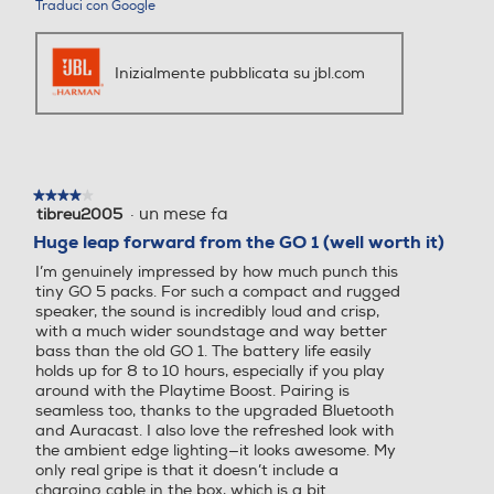
Traduci con Google
Radio
Radio
Inizialmente pubblicata su jbl.com
RDS -Radio Data System
RDS -Radio Data System
★★★★★
★★★★★
·
un mese fa
tibreu2005
4
su
Huge leap forward from the GO 1 (well worth it)
Internet Radio
Internet Radio
5
I’m genuinely impressed by how much punch this
stelle.
tiny GO 5 packs. For such a compact and rugged
speaker, the sound is incredibly loud and crisp,
with a much wider soundstage and way better
Subwoofer
Subwoofer
bass than the old GO 1. The battery life easily
holds up for 8 to 10 hours, especially if you play
around with the Playtime Boost. Pairing is
seamless too, thanks to the upgraded Bluetooth
and Auracast. I also love the refreshed look with
Impedenza-ohm
Impedenza-ohm
the ambient edge lighting—it looks awesome. My
only real gripe is that it doesn’t include a
charging cable in the box, which is a bit
4