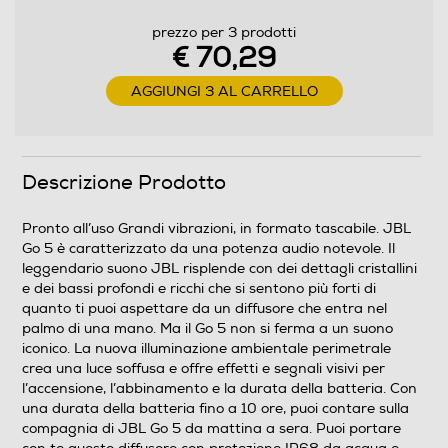
prezzo per 3 prodotti
Bluetooth
€ 70,29
Bluetooth 6.0
AGGIUNGI 3 AL CARRELLO
Audio
Potenza-W
Descrizione Prodotto
4,8
Pronto all’uso Grandi vibrazioni, in formato tascabile. JBL
Go 5 è caratterizzato da una potenza audio notevole. Il
Amplificata
leggendario suono JBL risplende con dei dettagli cristallini
e dei bassi profondi e ricchi che si sentono più forti di
Amplificazione
quanto ti puoi aspettare da un diffusore che entra nel
palmo di una mano. Ma il Go 5 non si ferma a un suono
Radio
iconico. La nuova illuminazione ambientale perimetrale
crea una luce soffusa e offre effetti e segnali visivi per
l’accensione, l’abbinamento e la durata della batteria. Con
una durata della batteria fino a 10 ore, puoi contare sulla
RDS -Radio Data System
compagnia di JBL Go 5 da mattina a sera. Puoi portare