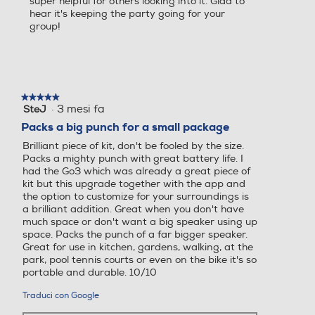
super helpful for others looking into it. Glad to
hear it's keeping the party going for your
group!
★★★★★
★★★★★
·
3 mesi fa
SteJ
5
su
Packs a big punch for a small package
5
Brilliant piece of kit, don't be fooled by the size.
stelle.
Packs a mighty punch with great battery life. I
had the Go3 which was already a great piece of
kit but this upgrade together with the app and
the option to customize for your surroundings is
a brilliant addition. Great when you don't have
much space or don't want a big speaker using up
space. Packs the punch of a far bigger speaker.
Great for use in kitchen, gardens, walking, at the
park, pool tennis courts or even on the bike it's so
portable and durable. 10/10
Traduci con Google