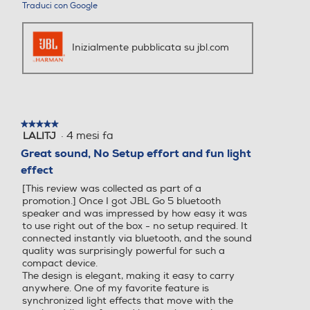
Traduci con Google
Inizialmente pubblicata su jbl.com
★★★★★
★★★★★
·
4 mesi fa
LALITJ
5
su
Great sound, No Setup effort and fun light
5
effect
stelle.
[This review was collected as part of a
promotion.] Once I got JBL Go 5 bluetooth
speaker and was impressed by how easy it was
to use right out of the box - no setup required. It
connected instantly via bluetooth, and the sound
quality was surprisingly powerful for such a
compact device.
The design is elegant, making it easy to carry
anywhere. One of my favorite feature is
synchronized light effects that move with the