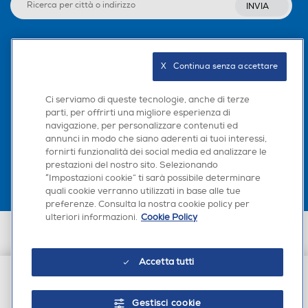
Tweeter
Tweeter
INVIA
Seguici sui social
Woofer
Woofer
X   Continua senza accettare
Ci serviamo di queste tecnologie, anche di terze
parti, per offrirti una migliore esperienza di
Altezza-mm
Altezza-mm
navigazione, per personalizzare contenuti ed
Scarica la nostra app
annunci in modo che siano aderenti ai tuoi interessi,
fornirti funzionalità dei social media ed analizzare le
188
prestazioni del nostro sito. Selezionando
“Impostazioni cookie” ti sarà possibile determinare
Larghezza-mm
Larghezza-mm
quali cookie verranno utilizzati in base alle tue
preferenze. Consulta la nostra cookie policy per
ulteriori informazioni.
Cookie Policy
350
Euronics Italia SpA. Sede legale Via Montefeltro, 6/a 20156 Milano
Partita Iva, Codice Fiscale e iscrizione CCIAA Milano Monza Brianza Lodi
Profondità-mm
Profondità-mm
n. 13337170156. Codice intermediario SDI: HHBD9AK. Vendite soggette
Accetta tutti
agli Artt. 45 e ss del Codice del Consumo in tema di Diritti dei
Consumatori.
203
€ 371,00
Gestisci cookie