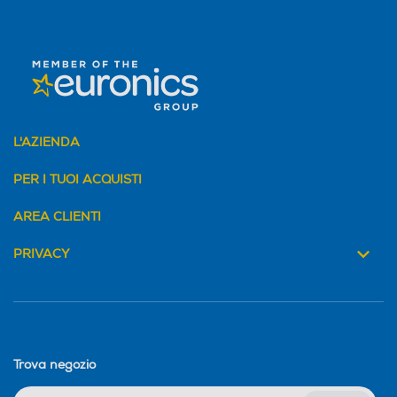
Potenza-W
Potenza-W
5
Impedenza-ohm
Impedenza-ohm
4
L'AZIENDA
Amplificata
Amplificata
PER I TUOI ACQUISTI
AREA CLIENTI
RDS -Radio Data System
RDS -Radio Data System
PRIVACY
Internet Radio
Internet Radio
Trova negozio