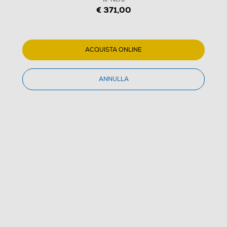
€ 371,00
ACQUISTA ONLINE
ANNULLA
1
/
7
MARSHALL - Speaker bluetooth Stanmore III-Nero
4.5
(4)
Dettagli Prodotto
Confronta
€ 371,00