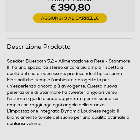
350
€ 390,80
Profondità-mm
AGGIUNGI 3 AL CARRELLO
203
Peso-Kg
Descrizione Prodotto
4,25
Speaker Bluetooth 5.2 - Alimentazione a Rete - Stanmore
III ha una spazialità stereo ancora più ampia rispetto a
Informazioni sulla sicurezza del prodotto
quella del suo predecessore, producendo il tipico suono
Marshall che riempie l’ambiente riprogettato per
Clicca qui
un’esperienza ancora più avvolgente. Questa nuova
generazione di Stanmore ha tweeter angolari verso
l’esterno e guide d’onda aggiornate per un suono così
ampio che raggiunge ogni angolo della stanza.
L’impostazione integrata Dynamic Loudness regola il
bilanciamento tonale del suono per una qualità ottimale a
qualsiasi volume.