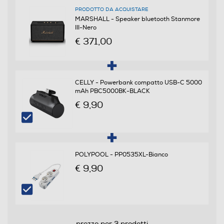
PRODOTTO DA ACQUISTARE
Subwoofer
MARSHALL - Speaker bluetooth Stanmore
III-Nero
€ 371,00
Descrizione
CELLY - Powerbank compatto USB-C 5000
Accessori in dotazione
mAh PBC5000BK-BLACK
€ 9,90
Manuale dell’utente e informazioni legali e sulla
sicurezza - Cavo di alimentazione
Dimensioni - Peso
POLYPOOL - PP0535XL-Bianco
Altezza-mm
€ 9,90
188
Larghezza-mm
prezzo per 3 prodotti