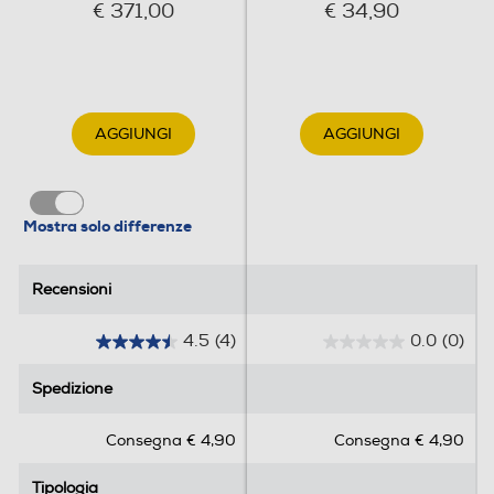
€ 371,00
€ 34,90
AGGIUNGI
AGGIUNGI
Mostra solo differenze
Recensioni
Recensioni
4.5
(4)
0.0
(0)
4
0
.
.
Spedizione
Spedizione
5
0
s
s
Consegna € 4,90
Consegna € 4,90
u
u
5
5
Tipologia
Tipologia
s
s