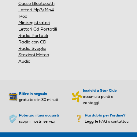
Casse Bluetoooth
Lettori Mp3/Mp4
iPod
Miniregistratori
USB
USB
Lettori Cd Portatili
Radio Portatili
Radio con CD
Radio Sveglie
DLNA
DLNA
Stazioni Meteo
Audio
Radio
Radio
Iscriviti a Star Club
Ritiro in negozio
accumula punti e
gratuito e in 30 minuti
vantaggi
Subwoofer
Subwoofer
Potenzia i tuoi acquisti
Hai dubbi per l'ordine?
scopri i nostri servizi
Leggi le FAQ o contattaci