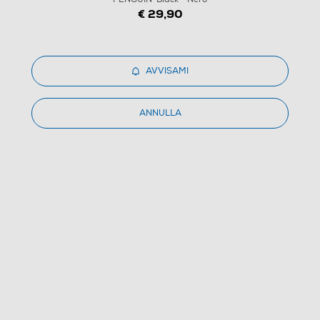
€ 29,90
1
/
11
AVVISAMI
PLANET BUDDIES - Speaker PEPPER THE PENGUIN-
ANNULLA
Black - Nero
(0)
Dettagli Prodotto
Confronta
€ 39,99
IVA e contributo RAEE inclusi
Ritiro in negozio
in 30 minuti e sempre gratuito