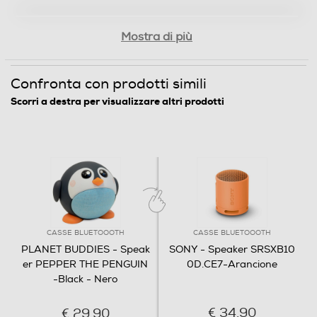
Configurazione surround 2.0
Borsa per trasporto
Mostra di più
Confronta con prodotti simili
Dimensioni - Peso
Scorri a destra per visualizzare altri prodotti
Altezza-mm
90
Larghezza-mm
91
CASSE BLUETOOOTH
CASSE BLUETOOOTH
Profondità-mm
PLANET BUDDIES - Speak
SONY - Speaker SRSXB10
er PEPPER THE PENGUIN
0D.CE7-Arancione
74
-Black - Nero
Peso-Kg
€ 34,90
€ 29,90