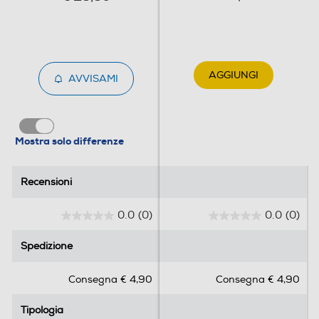
0,142
Informazioni sulla sicurezza del prodotto
AGGIUNGI
AVVISAMI
Clicca qui
Mostra solo differenze
Recensioni
Recensioni
0.0
(0)
0.0
(0)
0
0
.
.
Spedizione
Spedizione
0
0
s
s
Consegna € 4,90
Consegna € 4,90
u
u
5
5
Tipologia
Tipologia
s
s