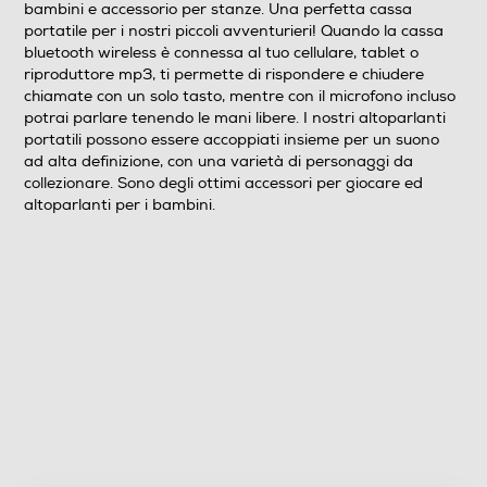
RDS -Radio Data System
bambini e accessorio per stanze. Una perfetta cassa
portatile per i nostri piccoli avventurieri! Quando la cassa
bluetooth wireless è connessa al tuo cellulare, tablet o
riproduttore mp3, ti permette di rispondere e chiudere
Internet Radio
chiamate con un solo tasto, mentre con il microfono incluso
potrai parlare tenendo le mani libere. I nostri altoparlanti
portatili possono essere accoppiati insieme per un suono
ad alta definizione, con una varietà di personaggi da
Subwoofer
collezionare. Sono degli ottimi accessori per giocare ed
altoparlanti per i bambini.
Descrizione
Altre descrizioni strutturali
• Altoparlante Bluetooth Portatile per Bambini • 4 ore
di Riproduzione • Per smartphone o tablet • Microfono
Incluso • Altoparlante Wireless 10m • Compatibile con
iPhone/Android • Connettività senza fili • Facile da
Connettere • Cavo di ricarica USB Type C •