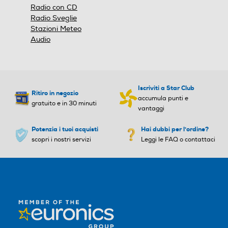
Radio con CD
Radio Sveglie
Stazioni Meteo
Audio
USB
USB
Tipo USB
Tipo USB
Iscriviti a Star Club
Ritiro in negozio
accumula punti e
gratuito e in 30 minuti
vantaggi
USB Standard
Potenzia i tuoi acquisti
Hai dubbi per l'ordine?
Bluetooth
Bluetooth
scopri i nostri servizi
Leggi le FAQ o contattaci
Bluetooth 5.0
Bluetooth 5.3
Potenza-W
Potenza-W
3
5
Amplificata
Amplificata