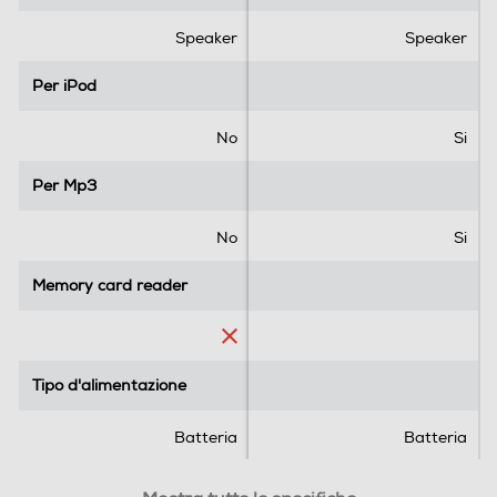
t
t
e
e
Speaker
Speaker
l
l
l
l
Per iPod
Per iPod
e
e
.
.
No
Si
Per Mp3
Per Mp3
No
Si
Memory card reader
Memory card reader
Tipo d'alimentazione
Tipo d'alimentazione
Batteria
Batteria
Display
Display