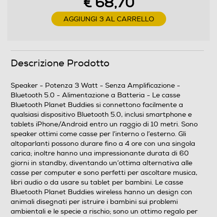
€ 68,70
USB Standard
AGGIUNGI 3 AL CARRELLO
Bluetooth
Bluetooth 5.0
Descrizione Prodotto
Audio
Speaker - Potenza 3 Watt - Senza Amplificazione -
Bluetooth 5.0 - Alimentazione a Batteria - Le casse
Potenza-W
Bluetooth Planet Buddies si connettono facilmente a
qualsiasi dispositivo Bluetooth 5.0, inclusi smartphone e
3
tablets iPhone/Android entro un raggio di 10 metri. Sono
speaker ottimi come casse per l’interno o l’esterno. Gli
Amplificata
altoparlanti possono durare fino a 4 ore con una singola
carica; inoltre hanno una impressionante durata di 60
giorni in standby, diventando un’ottima alternativa alle
casse per computer e sono perfetti per ascoltare musica,
Radio
libri audio o da usare su tablet per bambini. Le casse
Bluetooth Planet Buddies wireless hanno un design con
animali disegnati per istruire i bambini sui problemi
ambientali e le specie a rischio; sono un ottimo regalo per