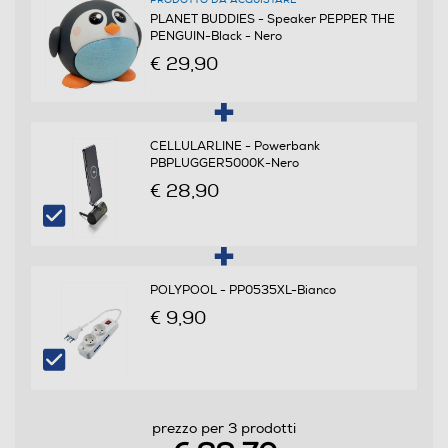
PRODOTTO DA ACQUISTARE
Wireless
PLANET BUDDIES - Speaker PEPPER THE
PENGUIN-Black - Nero
€ 29,90
Ethernet
CELLULARLINE - Powerbank
PBPLUGGER5000K-Nero
Airplay
€ 28,90
DLNA
POLYPOOL - PP0535XL-Bianco
€ 9,90
USB
prezzo per 3 prodotti
Tipo USB