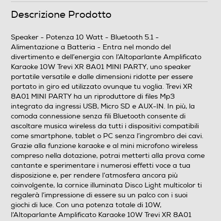
Bluetooth 5.1
Descrizione Prodotto
Audio
Speaker - Potenza 10 Watt - Bluetooth 5.1 -
Alimentazione a Batteria - Entra nel mondo del
Potenza-W
divertimento e dell’energia con l’Altoparlante Amplificato
Karaoke 10W Trevi XR 8A01 MINI PARTY, uno speaker
10
portatile versatile e dalle dimensioni ridotte per essere
portato in giro ed utilizzato ovunque tu voglia. Trevi XR
Amplificata
8A01 MINI PARTY ha un riproduttore di files Mp3
integrato da ingressi USB, Micro SD e AUX-IN. In più, la
Amplificazione
comoda connessione senza fili Bluetooth consente di
ascoltare musica wireless da tutti i dispositivi compatibili
Radio
come smartphone, tablet o PC senza l’ingrombro dei cavi.
Grazie alla funzione karaoke e al mini microfono wireless
compreso nella dotazione, potrai metterti alla prova come
cantante e sperimentare i numerosi effetti voce a tua
RDS -Radio Data System
disposizione e, per rendere l’atmosfera ancora più
coinvolgente, la cornice illuminata Disco Light multicolor ti
regalerà l’impressione di essere su un palco con i suoi
giochi di luce. Con una potenza totale di 10W,
Internet Radio
l’Altoparlante Amplificato Karaoke 10W Trevi XR 8A01