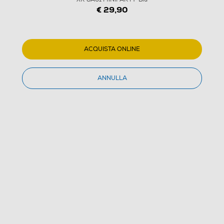
1
/
3
€ 29,90
TREVI - SPEAKER AMPLIFICATO BT 10W XR 8A01
MINIPARTY-Blu
ACQUISTA ONLINE
(0)
ANNULLA
Dettagli Prodotto
Confronta
€ 29,90
IVA e contributo RAEE inclusi
Ultimi 3 pezzi disponibili
Acquisto online
con consegna € 4,90
Ritiro in negozio
in 30 minuti e sempre gratuito