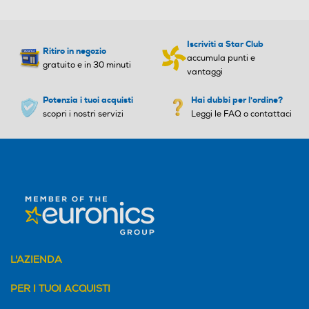
Tipo USB
Tipo USB
Iscriviti a Star Club
Ritiro in negozio
accumula punti e
gratuito e in 30 minuti
vantaggi
USB Standard
Potenzia i tuoi acquisti
Hai dubbi per l'ordine?
Bluetooth
Bluetooth
scopri i nostri servizi
Leggi le FAQ o contattaci
Bluetooth 5.1
Bluetooth 5.3
Potenza-W
Potenza-W
10
5
Amplificata
Amplificata
L'AZIENDA
Amplificazione
PER I TUOI ACQUISTI
Radio
Radio