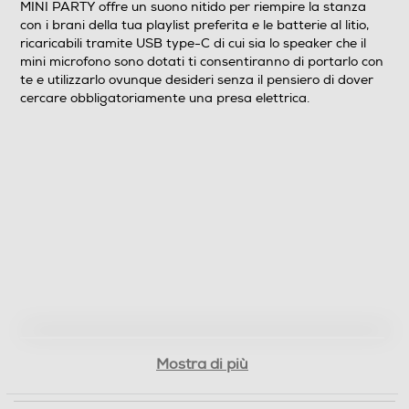
MINI PARTY offre un suono nitido per riempire la stanza
con i brani della tua playlist preferita e le batterie al litio,
ricaricabili tramite USB type-C di cui sia lo speaker che il
Subwoofer
mini microfono sono dotati ti consentiranno di portarlo con
te e utilizzarlo ovunque desideri senza il pensiero di dover
cercare obbligatoriamente una presa elettrica.
Descrizione
Borsa per trasporto
Dimensioni - Peso
Altezza-mm
70
Mostra di più
Larghezza-mm