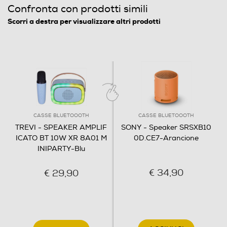
Confronta con prodotti simili
130
Scorri a destra per visualizzare altri prodotti
Profondità-mm
90
Peso-Kg
0,47
CASSE BLUETOOOTH
CASSE BLUETOOOTH
Informazioni sulla sicurezza del prodotto
TREVI - SPEAKER AMPLIF
SONY - Speaker SRSXB10
Clicca qui
ICATO BT 10W XR 8A01 M
0D.CE7-Arancione
INIPARTY-Blu
€ 34,90
€ 29,90