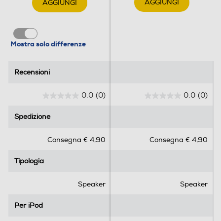
AGGIUNGI
AGGIUNGI
Mostra solo differenze
Recensioni
Recensioni
0.0
(0)
0.0
(0)
0
0
.
.
Spedizione
Spedizione
0
0
s
s
Consegna € 4,90
Consegna € 4,90
u
u
5
5
Tipologia
Tipologia
s
s
t
t
e
e
Speaker
Speaker
l
l
l
l
Per iPod
Per iPod
e
e