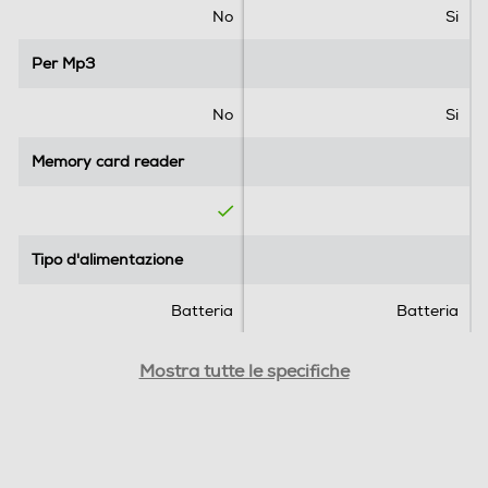
.
.
No
Si
Per Mp3
Per Mp3
No
Si
Memory card reader
Memory card reader
Tipo d'alimentazione
Tipo d'alimentazione
Batteria
Batteria
Display
Display
Mostra tutte le specifiche
Sveglia
Sveglia