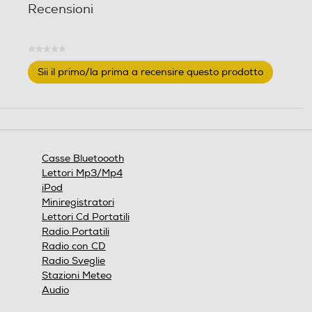
Recensioni
Wireless
Wireless
★★★★★
Nessuna
Sii il primo/la prima a recensire questo prodotto
valutazione
.
Questa
Ethernet
Ethernet
azione
aprirà
una
finestra
Casse Bluetoooth
modale.
Airplay
Airplay
Lettori Mp3/Mp4
iPod
Miniregistratori
Lettori Cd Portatili
DLNA
DLNA
Radio Portatili
Radio con CD
Radio Sveglie
Stazioni Meteo
Audio
USB
USB