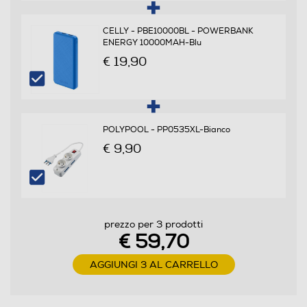
CELLY - PBE10000BL - POWERBANK
ENERGY 10000MAH-Blu
Airplay
€ 19,90
DLNA
POLYPOOL - PP0535XL-Bianco
€ 9,90
USB
prezzo per 3 prodotti
Tipo USB
€ 59,70
USB Standard
AGGIUNGI 3 AL CARRELLO
Bluetooth