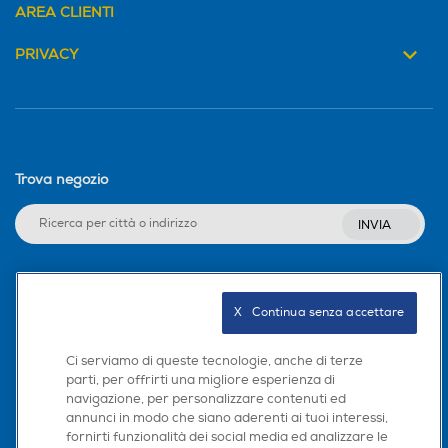
AREA CLIENTI
PRIVACY
RDS -Radio Data System
RDS -Radio Data System
Internet Radio
Internet Radio
Trova negozio
INVIA
Subwoofer
Subwoofer
Seguici sui social
X   Continua senza accettare
Impedenza-ohm
Impedenza-ohm
Ci serviamo di queste tecnologie, anche di terze
parti, per offrirti una migliore esperienza di
4
navigazione, per personalizzare contenuti ed
Scarica la nostra app
annunci in modo che siano aderenti ai tuoi interessi,
Tweeter
Tweeter
fornirti funzionalità dei social media ed analizzare le