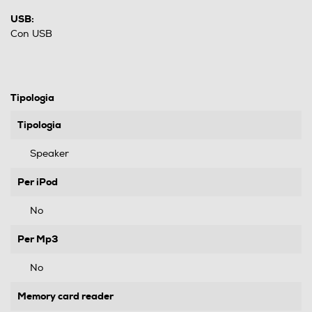
USB:
Con USB
Tipologia
Tipologia
Speaker
Per iPod
No
Per Mp3
No
Memory card reader