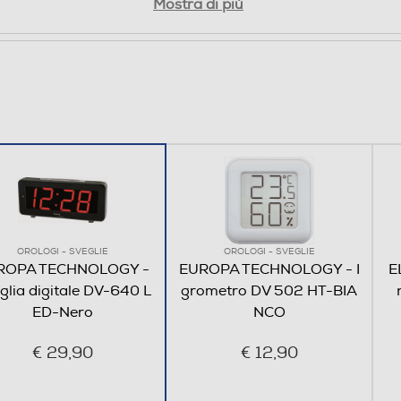
Mostra di più
OROLOGI - SVEGLIE
OROLOGI - SVEGLIE
ROPA TECHNOLOGY -
EUROPA TECHNOLOGY - I
E
glia digitale DV-640 L
grometro DV 502 HT-BIA
ED-Nero
NCO
€ 29,90
€ 12,90