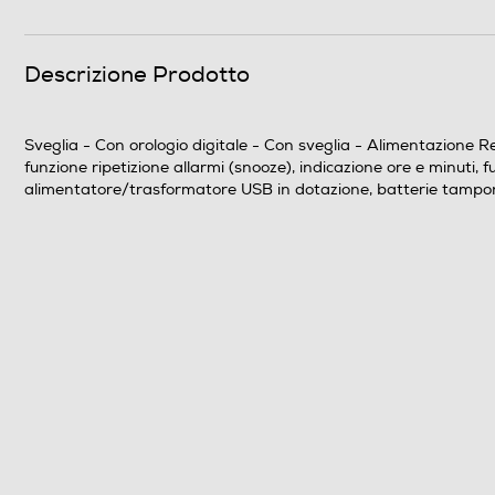
Termometro
Descrizione Prodotto
Barometro
Calendario
Sveglia - Con orologio digitale - Con sveglia - Alimentazione Re
funzione ripetizione allarmi (snooze), indicazione ore e minuti,
Orologio radiocontrollato
alimentatore/trasformatore USB in dotazione, batterie tampone
Proiezione ora
Igrometro
Sensore remoto
Waterproof