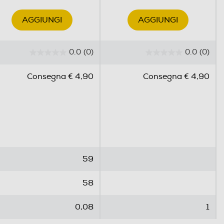
AGGIUNGI
AGGIUNGI
0.0
(0)
0.0
(0)
0
0
.
.
Consegna € 4,90
Consegna € 4,90
0
0
s
s
u
u
5
5
s
s
t
t
e
e
59
l
l
l
l
58
e
e
.
.
0,08
1