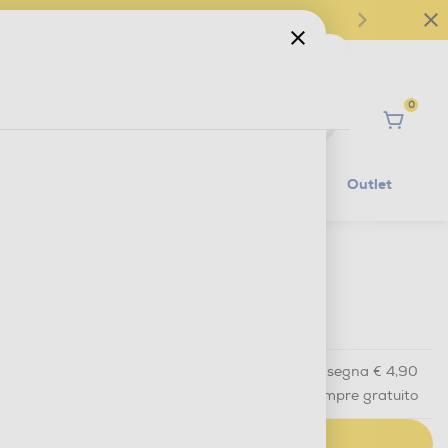
0
Ciao
Mobilità Elettrica
Lifestyle
Outlet
€ 29,90
IVA e contributo RAEE inclusi
Acquisto online
con consegna € 4,90
Ritiro in negozio
in 30 minuti e sempre gratuito
AGGIUNGI AL CARRELLO