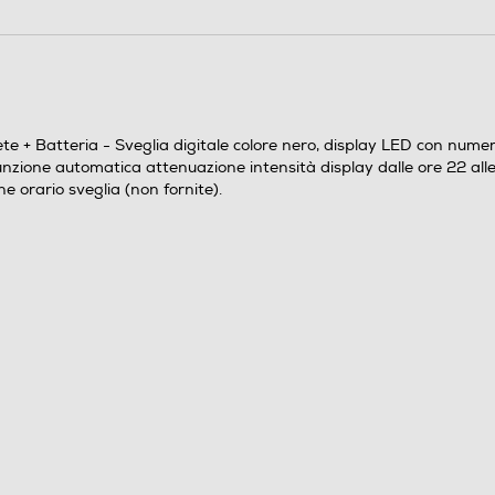
te + Batteria - Sveglia digitale colore nero, display LED con numeri
 funzione automatica attenuazione intensità display dalle ore 22 all
 orario sveglia (non fornite).
Non waterproof
Sveglia digitale colore nero, display LED con numeri
colore rosso, 3 allarmi giornalieri impostabili
separatamente, funzione ripetizione allarmi