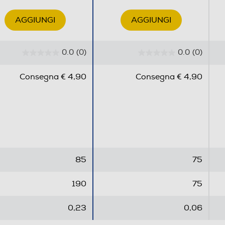
AGGIUNGI
AGGIUNGI
0.0
(0)
0.0
(0)
0
0
.
.
Consegna € 4,90
Consegna € 4,90
0
0
s
s
u
u
5
5
s
s
t
t
e
e
85
75
l
l
l
l
190
75
e
e
.
.
0,23
0,06