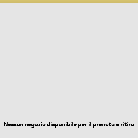
PARTECIPA AL CONCORSO ANNIVERSARIO
ine
 Audio
Elettrodomestici
Foto, Video, Droni
DV-640 LED-Nero
(0)
Nessun negozio disponibile per il prenota e ritira