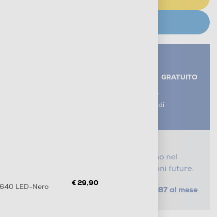
CERCA NEGOZIO
Servizi aggiuntivi alla consegna*
RITIRO USATO RAEE
GRATUITO
AGGIUNGI UN SERVIZIO
*I servizi sono esclusi dal costo di
consegna
Proteggi il tuo acquisto
Con i nostri servizi Serena, ti seguiamo nel
tempo e risparmi sui costi di riparazioni future.
€ 29,90
V-640 LED-Nero
da € 1,87 al mese
SELEZIONA UN PIANO
Metodi di pagamento e finanziamenti