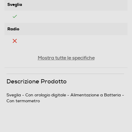
Sveglia
Radio
Schermo a colori
Mostra tutte le specifiche
Tipo d'alimentazione
Descrizione Prodotto
Batteria
Sveglia - Con orologio digitale - Alimentazione a Batteria -
Con termometro
Termometro
Proiezione ora