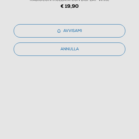
€ 19,90
1
/
3
AVVISAMI
EXPLORE SCIENTIFIC - RDC1000 SVEGLIA
ANNULLA
RADIOCONTROLLATA CON DISPLAY-White
1.0
(1)
Dettagli Prodotto
Confronta
€ 19,90
IVA e contributo RAEE inclusi
Ritiro in negozio
in 30 minuti e sempre gratuito