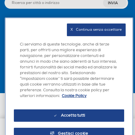
INVIA
Seguici sui social
X   Continua senza accettare
Ci serviamo di queste tecnologie, anche di terze
parti, per offrirti una migliore esperienza di
navigazione, per personalizzare contenuti ed
Scarica la nostra app
annunci in modo che siano aderenti ai tuoi interessi,
fornirti funzionalità dei social media ed analizzare le
prestazioni del nostro sito. Selezionando
“Impostazioni cookie” ti sarà possibile determinare
quali cookie verranno utilizzati in base alle tue
preferenze. Consulta la nostra cookie policy per
ulteriori informazioni.
Cookie Policy
Euronics Italia SpA. Sede legale Via Montefeltro, 6/a 20156 Milano
Partita Iva, Codice Fiscale e iscrizione CCIAA Milano Monza Brianza Lodi
n. 13337170156. Codice intermediario SDI: HHBD9AK. Vendite soggette
Accetta tutti
agli Artt. 45 e ss del Codice del Consumo in tema di Diritti dei
Consumatori.
Gestisci cookie