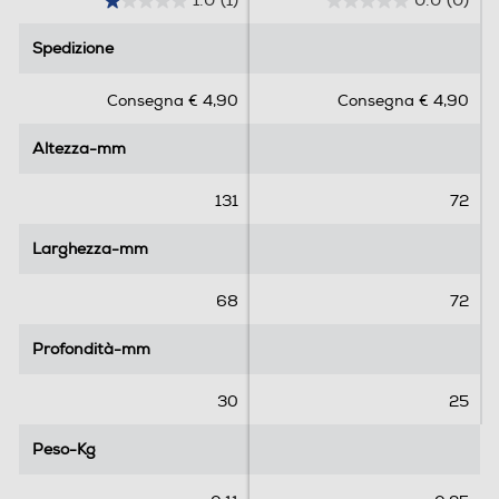
1.0
(1)
0.0
(0)
1
0
.
.
Spedizione
Spedizione
0
0
s
s
Consegna € 4,90
Consegna € 4,90
u
u
5
5
Altezza-mm
Altezza-mm
s
s
t
t
e
e
131
72
l
l
l
l
Larghezza-mm
Larghezza-mm
e
e
.
.
68
72
1
r
Profondità-mm
Profondità-mm
e
c
30
25
e
n
Peso-Kg
Peso-Kg
s
i