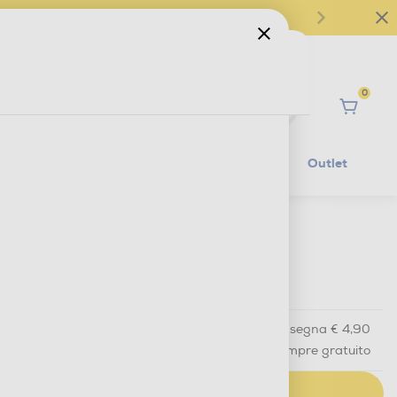
0
Ciao
Mobilità Elettrica
Lifestyle
Outlet
€ 14,90
IVA e contributo RAEE inclusi
Acquisto online
con consegna € 4,90
Ritiro in negozio
in 30 minuti e sempre gratuito
AGGIUNGI AL CARRELLO