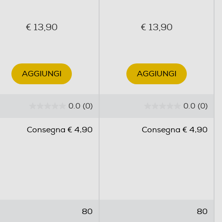
€ 13,90
€ 13,90
AGGIUNGI
AGGIUNGI
0.0
(0)
0.0
(0)
0
0
.
.
Consegna € 4,90
Consegna € 4,90
0
0
s
s
u
u
5
5
s
s
t
t
e
e
80
80
l
l