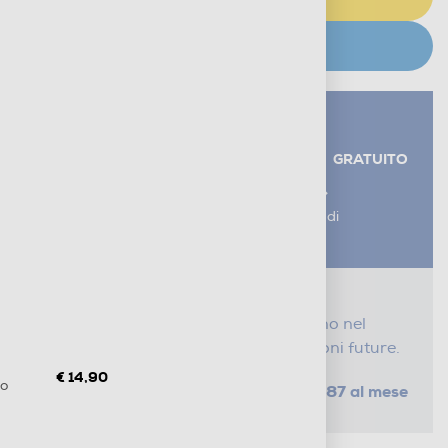
CERCA NEGOZIO
Servizi aggiuntivi alla consegna*
RITIRO USATO RAEE
GRATUITO
AGGIUNGI UN SERVIZIO
*I servizi sono esclusi dal costo di
consegna
Proteggi il tuo acquisto
Con i nostri servizi Serena, ti seguiamo nel
tempo e risparmi sui costi di riparazioni future.
€ 14,90
co
da € 1,87 al mese
SELEZIONA UN PIANO
Metodi di pagamento e finanziamenti