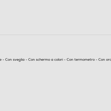
Da tavolo e parete
Orologio radiocontrollato
ale - Con sveglia - Con schermo a colori - Con termometro - Con or
Non waterproof