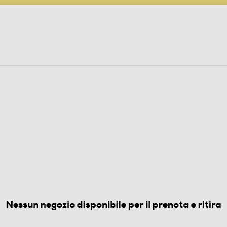
PARTECIPA AL CONCORSO ANNIVERSARIO
ine
 Audio
Elettrodomestici
Foto, Video, Droni
anco
(0)
Nessun negozio disponibile per il prenota e ritira