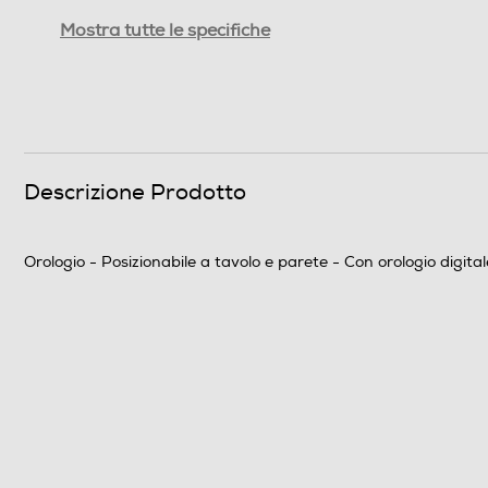
Schermo a colori
Mostra tutte le specifiche
Termometro
Barometro
Posizionamento
Descrizione Prodotto
Calendario
Orologio radiocontrollato
Orologio - Posizionabile a tavolo e parete - Con orologio digit
Proiezione ora
Igrometro
Sensore remoto
Waterproof