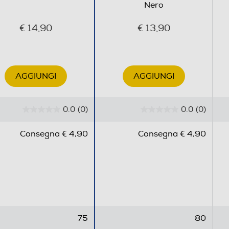
Nero
€ 14,90
€ 13,90
AGGIUNGI
AGGIUNGI
0.0
(0)
0.0
(0)
0
0
.
.
Consegna € 4,90
Consegna € 4,90
0
0
s
s
u
u
5
5
s
s
t
t
e
e
75
80
l
l