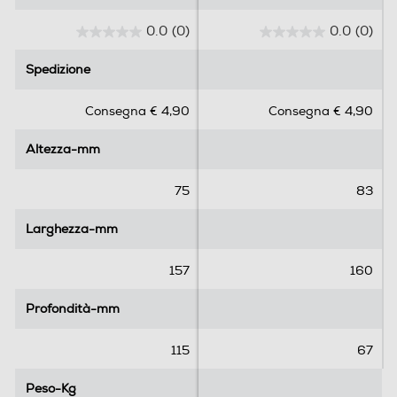
0.0
(0)
0.0
(0)
0
0
.
.
Spedizione
Spedizione
0
0
s
s
Consegna € 4,90
Consegna € 4,90
u
u
5
5
Altezza-mm
Altezza-mm
s
s
t
t
e
e
75
83
l
l
l
l
Larghezza-mm
Larghezza-mm
e
e
.
.
157
160
Profondità-mm
Profondità-mm
115
67
Peso-Kg
Peso-Kg