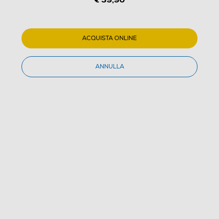
1
/
3
ACQUISTA ONLINE
MAJESTIC - SVE 236WI-Bianco
ANNULLA
(0)
Dettagli Prodotto
Confronta
€ 39,90
IVA e contributo RAEE inclusi
Acquisto online
con consegna € 4,90
Ritiro in negozio
in 30 minuti e sempre gratuito