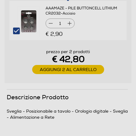
Proiezione ora
AAAMAZE - PILE BUTTONCELL LITHIUM
CR2032-Acciaio
1
Igrometro
€ 2,90
prezzo per 2 prodotti
Sensore remoto
€ 42,80
AGGIUNGI 2 AL CARRELLO
Waterproof
Non waterproof
Descrizione Prodotto
Altre funzioni
Sveglia - Posizionabile a tavolo - Orologio digitale - Sveglia
Sveglia digitale con doppio allarme e funzione Snooze
- Alimentazione a Rete
Luminosità display regolabile (Alta/Bassa/Spento)
BASE PER LA RICARICA WIRELESS USCITA USB PER
RICARICA SMARTPHONE/TABLET E QUALSIASI