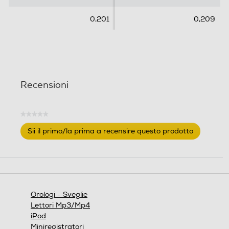
0,201
0,209
Recensioni
★★★★★
Nessuna
Sii il primo/la prima a recensire questo prodotto
valutazione
.
Questa
azione
aprirà
una
finestra
Orologi - Sveglie
modale.
Lettori Mp3/Mp4
iPod
Miniregistratori