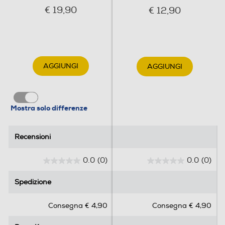
€ 19,90
€ 12,90
AGGIUNGI
AGGIUNGI
Mostra solo differenze
Recensioni
Recensioni
0.0
(0)
0.0
(0)
0
0
.
.
Spedizione
Spedizione
0
0
s
s
Consegna € 4,90
Consegna € 4,90
u
u
5
5