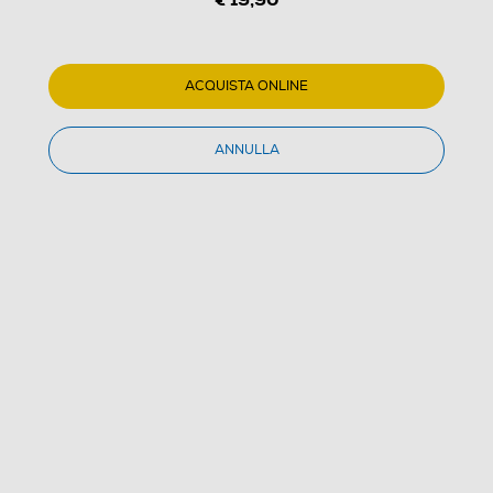
1
/
3
TREVI - Sveglia EC 882-Nero
ACQUISTA ONLINE
(0)
ANNULLA
Dettagli Prodotto
Confronta
€ 19,90
IVA e contributo RAEE inclusi
Ultimi 3 pezzi disponibili
Acquisto online
con consegna € 4,90
Ritiro in negozio
in 30 minuti e sempre gratuito