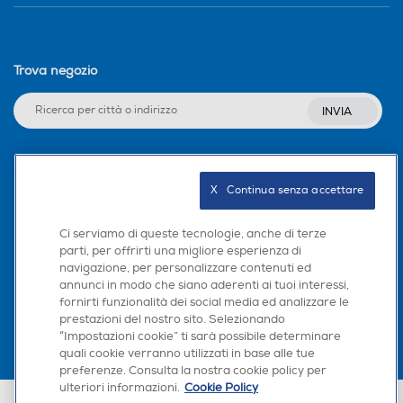
Trova negozio
INVIA
Seguici sui social
X   Continua senza accettare
Ci serviamo di queste tecnologie, anche di terze
parti, per offrirti una migliore esperienza di
navigazione, per personalizzare contenuti ed
Scarica la nostra app
annunci in modo che siano aderenti ai tuoi interessi,
fornirti funzionalità dei social media ed analizzare le
prestazioni del nostro sito. Selezionando
“Impostazioni cookie” ti sarà possibile determinare
quali cookie verranno utilizzati in base alle tue
preferenze. Consulta la nostra cookie policy per
ulteriori informazioni.
Cookie Policy
Euronics Italia SpA. Sede legale Via Montefeltro, 6/a 20156 Milano