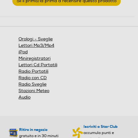
Sii il primo/la prima a recensire questo prodotto
valutazione
.
Questa
azione
aprirà
una
finestra
Orologi - Sveglie
modale.
Lettori Mp3/Mp4
iPod
Miniregistratori
Lettori Cd Portatili
Radio Portatili
Radio con CD
Radio Sveglie
Stazioni Meteo
Audio
Iscriviti a Star Club
Ritiro in negozio
accumula punti e
gratuito e in 30 minuti