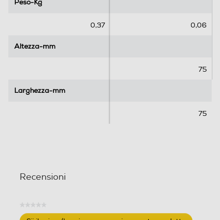
Peso-Kg
Peso-Kg
s
s
t
t
e
e
0,37
0,06
l
l
l
l
Altezza-mm
Altezza-mm
e
e
.
.
75
Larghezza-mm
Larghezza-mm
75
Recensioni
★★★★★
Nessuna