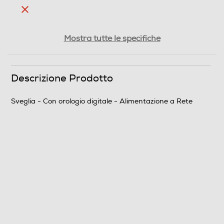
Tipo d'alimentazione
Mostra tutte le specifiche
Rete
Termometro
Descrizione Prodotto
Sveglia - Con orologio digitale - Alimentazione a Rete
Barometro
Calendario
Orologio radiocontrollato