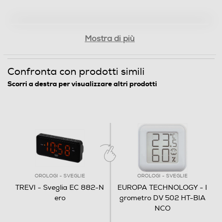
0,37
Informazioni sulla sicurezza del prodotto
Mostra di più
Clicca qui
Confronta con prodotti simili
Scorri a destra per visualizzare altri prodotti
OROLOGI - SVEGLIE
OROLOGI - SVEGLIE
TREVI - Sveglia EC 882-N
EUROPA TECHNOLOGY - I
ero
grometro DV 502 HT-BIA
NCO