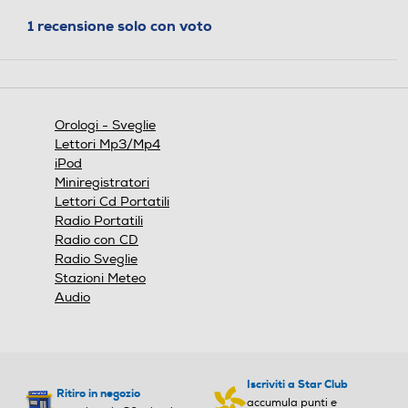
Nero
azione
1 recensione solo con voto
aprirà
una
finestra
modale.
Orologi - Sveglie
Lettori Mp3/Mp4
iPod
Miniregistratori
Lettori Cd Portatili
Radio Portatili
Radio con CD
Radio Sveglie
Stazioni Meteo
Audio
Iscriviti a Star Club
Ritiro in negozio
accumula punti e