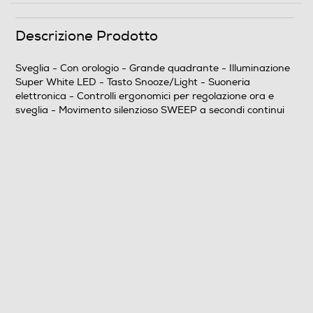
Barometro
Descrizione Prodotto
Sveglia - Con orologio - Grande quadrante - Illuminazione
Super White LED - Tasto Snooze/Light - Suoneria
Calendario
elettronica - Controlli ergonomici per regolazione ora e
sveglia - Movimento silenzioso SWEEP a secondi continui
Orologio radiocontrollato
Proiezione ora
Igrometro