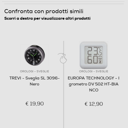
0,2
Confronta con prodotti simili
Informazioni sulla sicurezza del prodotto
Scorri a destra per visualizzare altri prodotti
Clicca qui
OROLOGI - SVEGLIE
OROLOGI - SVEGLIE
TREVI - Sveglia SL 3096-
EUROPA TECHNOLOGY - I
Nero
grometro DV 502 HT-BIA
NCO
€ 19,90
€ 12,90