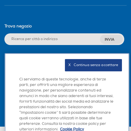
Trova negozio
INVIA
Seguici sui social
X   Continua senza accettare
Ci serviamo di queste tecnologie, anche di terze
parti, per offrirti una migliore esperienza di
navigazione, per personalizzare contenuti ed
Scarica la nostra app
annunci in modo che siano aderenti ai tuoi interessi,
fornirti funzionalità dei social media ed analizzare le
prestazioni del nostro sito. Selezionando
“Impostazioni cookie” ti sarà possibile determinare
quali cookie verranno utilizzati in base alle tue
preferenze. Consulta la nostra cookie policy per
ulteriori informazioni.
Cookie Policy