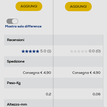
AGGIUNGI
AGGIUNGI
Mostra solo differenze
Recensioni
Recensioni
5.0
(1)
0.0
(0)
5
0
.
.
Spedizione
Spedizione
0
0
s
s
Consegna € 4,90
Consegna € 4,90
u
u
5
5
Peso-Kg
Peso-Kg
s
s
t
t
e
e
0,2
0,06
l
l
l
l
Altezza-mm
Altezza-mm