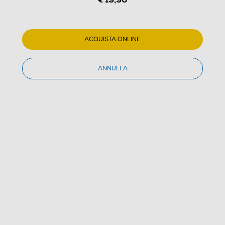
1
/
3
TREVI - Sveglia SL 3096-Nero
ACQUISTA ONLINE
5.0
(1)
ANNULLA
Dettagli Prodotto
Confronta
€ 19,90
IVA e contributo RAEE inclusi
Acquisto online
con consegna € 4,90
Ritiro in negozio
in 30 minuti e sempre gratuito
AGGIUNGI AL CARRELLO