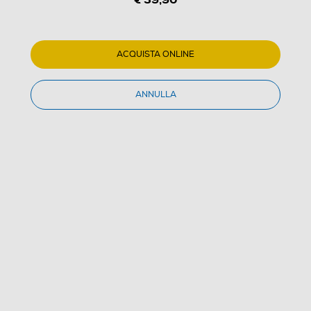
1
/
3
TREVI - DAB 7F92 R
ACQUISTA ONLINE
(0)
ANNULLA
Dettagli Prodotto
Confronta
€ 39,90
IVA e contributo RAEE inclusi
Acquisto online
con consegna € 4,90
Ritiro in negozio
in 30 minuti e sempre gratuito
AGGIUNGI AL CARRELLO