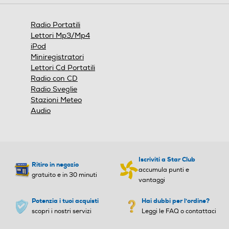
aprirà
minosità variabile (alta/me
una
dia/bassa) Funzione SLEE
finestra
Radio Portatili
P Presa di alimentazione m
modale.
Lettori Mp3/Mp4
icro USB DC 5V (cavo micro
iPod
USB incluso - alimentatore
Miniregistratori
NON incluso)
Lettori Cd Portatili
Radio con CD
Peso-Kg
Peso-Kg
Radio Sveglie
Stazioni Meteo
0,35
0,62
Audio
Altezza-mm
Altezza-mm
90
Iscriviti a Star Club
Ritiro in negozio
accumula punti e
Larghezza-mm
Larghezza-mm
gratuito e in 30 minuti
vantaggi
51
Potenzia i tuoi acquisti
Hai dubbi per l'ordine?
scopri i nostri servizi
Leggi le FAQ o contattaci
Profondità-mm
Profondità-mm