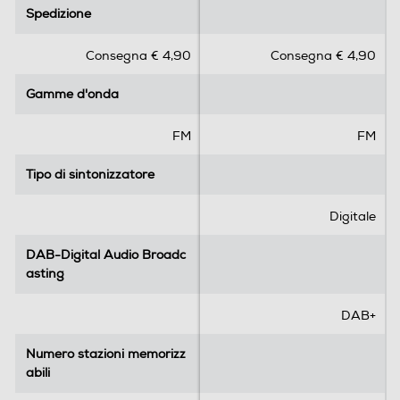
.
.
Spedizione
Spedizione
0
0
s
s
Consegna € 4,90
Consegna € 4,90
u
u
5
5
Gamme d'onda
Gamme d'onda
s
s
t
t
e
e
FM
FM
l
l
l
l
Tipo di sintonizzatore
Tipo di sintonizzatore
e
e
.
.
Digitale
DAB-Digital Audio Broadc
DAB-Digital Audio Broadc
asting
asting
DAB+
Numero stazioni memorizz
Numero stazioni memorizz
abili
abili