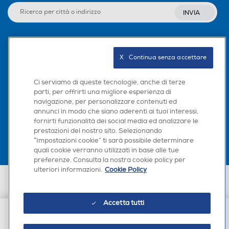
INVIA
Seguici sui social
X   Continua senza accettare
Ci serviamo di queste tecnologie, anche di terze
parti, per offrirti una migliore esperienza di
navigazione, per personalizzare contenuti ed
Scarica la nostra app
annunci in modo che siano aderenti ai tuoi interessi,
fornirti funzionalità dei social media ed analizzare le
prestazioni del nostro sito. Selezionando
“Impostazioni cookie” ti sarà possibile determinare
quali cookie verranno utilizzati in base alle tue
preferenze. Consulta la nostra cookie policy per
ulteriori informazioni.
Cookie Policy
Euronics Italia SpA. Sede legale Via Montefeltro, 6/a 20156 Milano
Partita Iva, Codice Fiscale e iscrizione CCIAA Milano Monza Brianza Lodi
n. 13337170156. Codice intermediario SDI: HHBD9AK. Vendite soggette
Accetta tutti
agli Artt. 45 e ss del Codice del Consumo in tema di Diritti dei
Consumatori.
€ 39,90