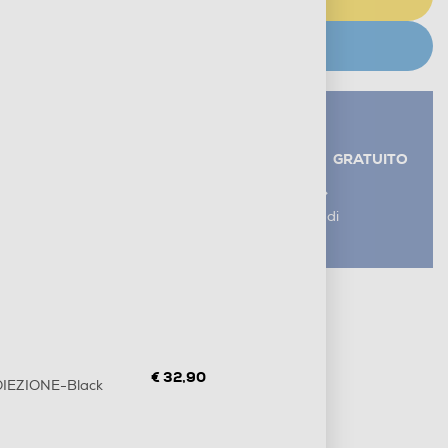
CERCA NEGOZIO
Servizi aggiuntivi alla consegna*
RITIRO USATO RAEE
GRATUITO
AGGIUNGI UN SERVIZIO
*I servizi sono esclusi dal costo di
consegna
Metodi di pagamento e finanziamenti
Informazioni sulla consegna
Diritto di recesso
€ 32,90
IEZIONE-Black