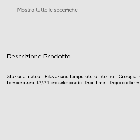
Funzioni e Plus
Mostra tutte le specifiche
Rilevazione temperatura
Funzione meteo
Dimensioni - Peso
Descrizione Prodotto
Altezza-mm
Stazione meteo - Rilevazione temperatura interna - Orologio radi
Larghezza-mm
temperatura, 12/24 ore selezionabili Dual time - Doppio allarme
Profondità-mm
Peso-Kg