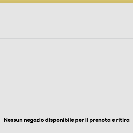
PARTECIPA AL CONCORSO ANNIVERSARIO
ine
 Audio
Elettrodomestici
Foto, Video, Droni
OLOGIO A PROIEZIONE-Black
(0)
Nessun negozio disponibile per il prenota e ritira