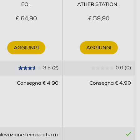
EO
…
ATHER STATION
…
€ 64,90
€ 59,90
AGGIUNGI
AGGIUNGI
3.5
(2)
0.0
(0)
3
0
.
.
Consegna € 4,90
Consegna € 4,90
5
0
s
s
u
u
5
5
s
s
t
t
e
e
ilevazione temperatura i
l
l