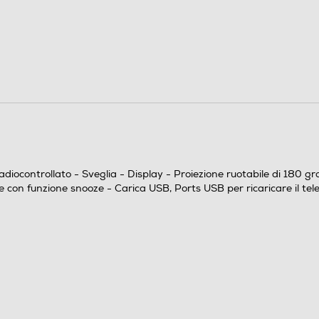
70
ocontrollato - Sveglia - Display - Proiezione ruotabile di 180 gradi
129
 con funzione snooze - Carica USB, Ports USB per ricaricare il tel
26
0,1
La semplicità d’uso si fonde con lo stile e la praticità
di un proiettore orientabile che permette di leggere
comodamente l’ora sulla parete o sul soffitto,