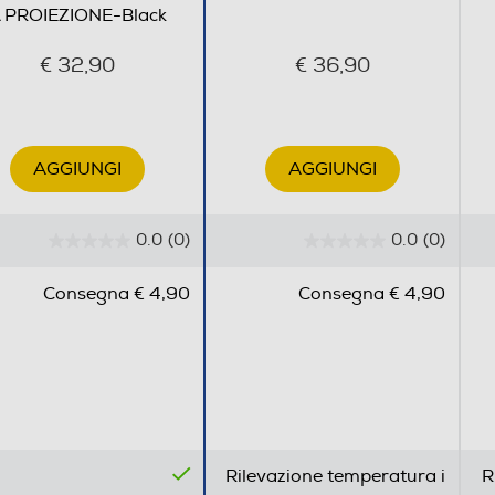
 PROIEZIONE-Black
€ 32,90
€ 36,90
AGGIUNGI
AGGIUNGI
0.0
(0)
0.0
(0)
0
0
.
.
Consegna € 4,90
Consegna € 4,90
0
0
s
s
u
u
5
5
s
s
t
t
e
e
Rilevazione temperatura i
R
l
l