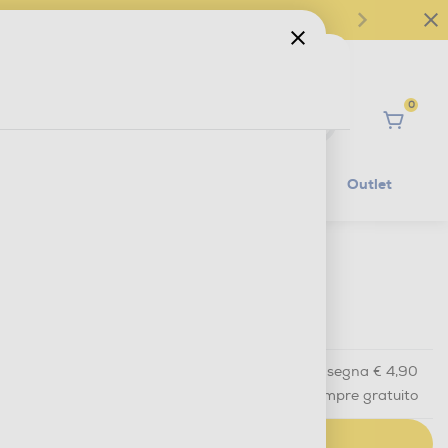
0
Ciao
Mobilità Elettrica
Lifestyle
Outlet
€ 32,90
IVA e contributo RAEE inclusi
Acquisto online
con consegna € 4,90
Ritiro in negozio
in 30 minuti e sempre gratuito
AGGIUNGI AL CARRELLO