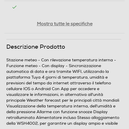
Igrometro
Mostra tutte le specifiche
Funzione meteo
Descrizione Prodotto
Funzione meteo
Stazione meteo - Con rilevazione temperatura interna -
Funzione meteo - Con display - Sincronizzazione
Dimensioni - Peso
automatica di data e ora tramite WIFI, utilizzando la
piattaforma Tuya 4 giorni di temperatura, umidità e
Altezza-mm
previsioni del tempo da internet attraverso il telefono
cellulare IOS o Android Con App per accedere e
110
visualizzare le informazioni, in alternativa all'unità
principale Weather forecast per le principali città mondiali
Larghezza-mm
Visualizzazione della temperatura interna, dell'umidità e
della pressione Allarme con funzione snooze Display
retroilluminato Alimentatore incluso Stesso alloggiamento
130
della WSH4002, per garantire un display ampio e visibile