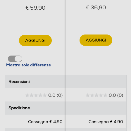
€ 36,90
€ 59,90
AGGIUNGI
AGGIUNGI
Mostra solo differenze
Recensioni
Recensioni
0.0
(0)
0.0
(0)
0
0
.
.
Spedizione
Spedizione
0
0
s
s
Consegna € 4,90
Consegna € 4,90
u
u
5
5