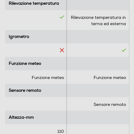
Rilevazione temperatura
Rilevazione temperatura
s
s
t
t
e
e
Rilevazione temperatura in
l
l
terna ed esterna
l
l
e
e
Igrometro
Igrometro
.
.
Funzione meteo
Funzione meteo
Funzione meteo
Funzione meteo
Sensore remoto
Sensore remoto
Sensore remoto
Altezza-mm
Altezza-mm
110