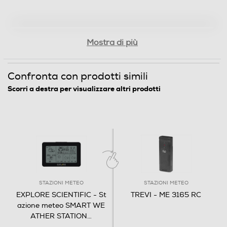
caratteristiche meritevoli di menzione, WSH4103 offre
previsioni metro per le principali città mondiali ed è
dotata di funzionalità di allarme e di funzione snooze.
Mostra di più
Informazioni sulla sicurezza del prodotto
Confronta con prodotti simili
Clicca qui
Scorri a destra per visualizzare altri prodotti
STAZIONI METEO
STAZIONI METEO
EXPLORE SCIENTIFIC - St
TREVI - ME 3165 RC
azione meteo SMART WE
ATHER STATION
…