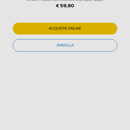
€ 59,90
ACQUISTA ONLINE
ANNULLA
1
/
4
EXPLORE SCIENTIFIC - Stazione meteo SMART
WEATHER STATION WSH4103-Black
(0)