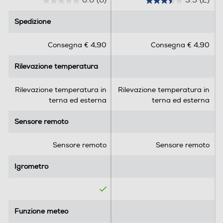
0.0
(0)
3.5
(2)
0
3
.
.
Spedizione
Spedizione
0
5
s
s
Consegna € 4,90
Consegna € 4,90
u
u
5
5
Rilevazione temperatura
Rilevazione temperatura
s
s
t
t
e
e
Rilevazione temperatura in
Rilevazione temperatura in
l
l
terna ed esterna
terna ed esterna
l
l
e
e
Sensore remoto
Sensore remoto
.
.
2
Sensore remoto
Sensore remoto
r
e
Igrometro
Igrometro
c
e
n
s
Funzione meteo
Funzione meteo
i