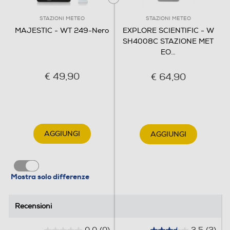
ESTERNA CON SENSORE WIRELESS
STAZIONI METEO
STAZIONI METEO
MAJESTIC - WT 249-Nero
EXPLORE SCIENTIFIC - W
Informazioni sulla sicurezza del prodotto
SH4008C STAZIONE MET
Clicca qui
EO
…
€ 49,90
€ 64,90
AGGIUNGI
AGGIUNGI
Mostra solo differenze
Recensioni
Recensioni