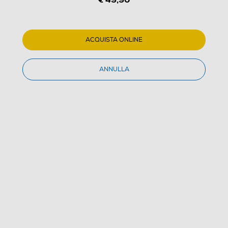
1
/
3
ACQUISTA ONLINE
MAJESTIC - WT 249-Nero
ANNULLA
(0)
Dettagli Prodotto
Confronta
€ 49,90
IVA e contributo RAEE inclusi
Acquisto online
con consegna € 4,90
Ritiro in negozio
in 30 minuti e sempre gratuito