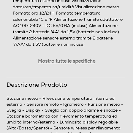
temperatura esterna incluso Visualizzazione
data/ora/tmperatura/umidità Visualizzazione meteo
Formato ora 12/24H Formato temperatura
selezionabile °C e °F Alimentazione tramite adattatore
AC 100-240V - DC 5V/0.6A (incluso) Alimentazione
tramite 2 batterie "AA" da 1,5V (batterie non incluse)
Alimentazione sensore esterno tramite 2 batterie
"AAA" da 1,5V (batterie non incluse)
Accessori in dotazione
Mostra tutte le specifiche
Alimentazione tramite adattatore AC 100-240V - DC
5V/0.6A (incluso) Sensore wireless per rilevamento
temperatura esterna incluso
Descrizione Prodotto
Altre caratteristiche
Stazione meteo - Rilevazione temperatura interna ed
esterna - Sensore remoto - Igrometro - Funzione meteo -
NOTA: Utilizzando il prodotto con le batterie, la
Sveglia - Display - Sveglia con doppio allarme e snooze -
luminosità del display non è regolabile: si accenderà solo
Stazione barometrica con rilevamento temperatura ed
al tocco del tasto dedicatoin modalità Bassa luminosità.
umidità interna/esterna - Luminosità display regolabile
Utilizzando l'alimentatore, la lumnosità è regolabile tra
(Alta/Bassa/Spento) - Sensore wireless per rilevamento
Alta/Bassa/Spento. NOTA: La proiezione dell'ora a