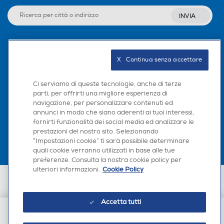
INVIA
Seguici sui social
X   Continua senza accettare
Ci serviamo di queste tecnologie, anche di terze
parti, per offrirti una migliore esperienza di
navigazione, per personalizzare contenuti ed
Scarica la nostra app
annunci in modo che siano aderenti ai tuoi interessi,
fornirti funzionalità dei social media ed analizzare le
prestazioni del nostro sito. Selezionando
“Impostazioni cookie” ti sarà possibile determinare
quali cookie verranno utilizzati in base alle tue
preferenze. Consulta la nostra cookie policy per
ulteriori informazioni.
Cookie Policy
Euronics Italia SpA. Sede legale Via Montefeltro, 6/a 20156 Milano
Partita Iva, Codice Fiscale e iscrizione CCIAA Milano Monza Brianza Lodi
n. 13337170156. Codice intermediario SDI: HHBD9AK. Vendite soggette
Accetta tutti
agli Artt. 45 e ss del Codice del Consumo in tema di Diritti dei
Consumatori.
€ 49,90