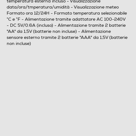
temperatura esterna incluso - Visualizzazione
muro funziona solo utilizzando l'alimentatore (incluso)
data/ora/tmperatura/umidità - Visualizzazione meteo
Formato ora 12/24H - Formato temperatura selezionabile
°C e °F - Alimentazione tramite adattatore AC 100-240V
Funzioni e Plus
- DC 5V/0.6A (incluso) - Alimentazione tramite 2 batterie
"AA" da 1,5V (batterie non incluse) - Alimentazione
Rilevazione temperatura
sensore esterno tramite 2 batterie "AAA" da 1,5V (batterie
non incluse)
Rilevazione temperatura interna ed esterna
Sensore remoto
Sensore remoto
Igrometro
Funzione meteo
Funzione meteo