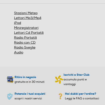
aprirà
una
finestra
Stazioni Meteo
modale.
Lettori Mp3/Mp4
iPod
Miniregistratori
Lettori Cd Portatili
Radio Portatili
Radio con CD
Radio Sveglie
Audio
Iscriviti a Star Club
Ritiro in negozio
accumula punti e
gratuito e in 30 minuti
vantaggi
Potenzia i tuoi acquisti
Hai dubbi per l'ordine?
scopri i nostri servizi
Leggi le FAQ o contattaci