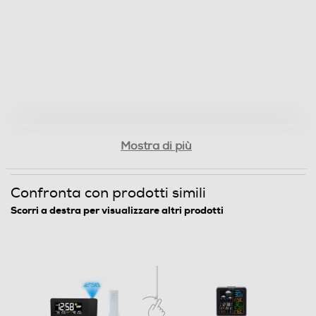
Dimensioni - Peso
Altezza-mm
73
Larghezza-mm
168
Profondità-mm
Mostra di più
32
Confronta con prodotti simili
Peso-Kg
Scorri a destra per visualizzare altri prodotti
0,146
Descrizione marketing
SVEGLIA CON STAZIONE BAROMETRICA E
PROIEZIONE DELL'ORA TEMPERATURA INTERNA ED