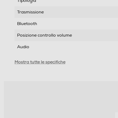
Tipologia
Trasmissione
Bluetooth
Posizione controllo volume
Audio
Riduzione rumore
Mostra tutte le specifiche
Autonomia conversazione-h
Altre funzioni
Lunghezza del cavo-cm
Accessori in dotazione