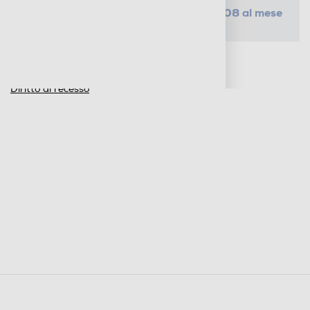
da € 2,08 al mese
SELEZIONA UN PIANO
Metodi di pagamento e finanziamenti
Informazioni sulla consegna
Diritto di recesso