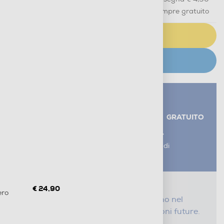
Ritiro in negozio
in 30 minuti e sempre gratuito
AGGIUNGI AL CARRELLO
CERCA NEGOZIO
Servizi aggiuntivi alla consegna*
RITIRO USATO RAEE
GRATUITO
AGGIUNGI UN SERVIZIO
*I servizi sono esclusi dal costo di
consegna
Proteggi il tuo acquisto
€ 24,90
ero
Con i nostri servizi Serena, ti seguiamo nel
tempo e risparmi sui costi di riparazioni future.