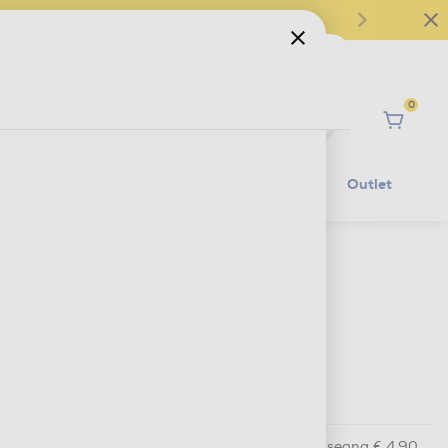
0
Ciao
Mobilità Elettrica
Lifestyle
Outlet
€ 24,90
IVA e contributo RAEE inclusi
Nessun caricatore
Acquisto online
con consegna € 4,90