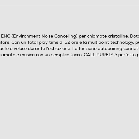
NC (Environment Noise Cancelling) per chiamate cristalline. Dotato
ore. Con un total play time di 32 ore e la multipoint technology, puoi
ile e veloce durante l’estrazione. La funzione autopairing connett
chiamate e musica con un semplice tocco. CALL PURELY è perfetto pe