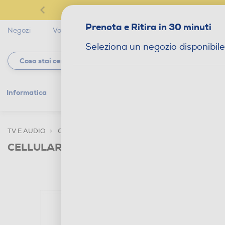
Prenota e Ritira in 30 minuti
Negozi
Volantini
Servizi
Star Club
Magaz
Seleziona un negozio disponibile
Informatica
Gaming
Telefonia
Tv e
TV E AUDIO
CUFFIE E AURICOLARI
AURICOLARI
CELLULARLINE - Auricolare bluetooth CA