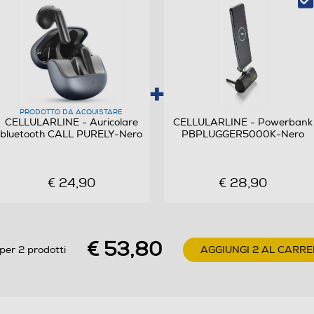
Alimentatore non incluso
2,5
5
PRODOTTO DA ACQUISTARE
CELLULARLINE - Auricolare
CELLULARLINE - Powerbank
bluetooth CALL PURELY-Nero
PBPLUGGER5000K-Nero
47
€ 24,90
€ 28,90
50
20
€ 53,80
per 2 prodotti
AGGIUNGI 2 AL CARRE
0,104