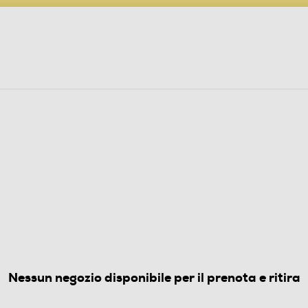
PARTECIPA AL CONCORSO ANNIVERSARIO
ine
 Audio
Elettrodomestici
Foto, Video, Droni
LL PURELY-Nero
(0)
Nessun negozio disponibile per il prenota e ritira