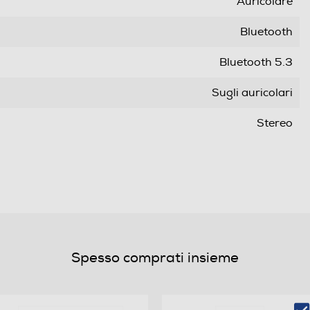
Auricolare
Bluetooth
Bluetooth 5.3
Sugli auricolari
Stereo
5,5
Integrata
0,15
Spesso comprati insieme
USB tipo-C