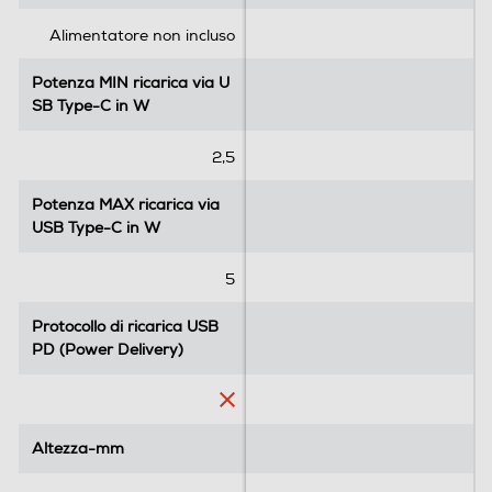
t
t
e
e
Alimentatore non incluso
l
l
l
l
Potenza MIN ricarica via U
Potenza MIN ricarica via U
e
e
SB Type-C in W
SB Type-C in W
.
.
1
2,5
r
e
Potenza MAX ricarica via
Potenza MAX ricarica via
c
USB Type-C in W
USB Type-C in W
e
n
5
s
i
Protocollo di ricarica USB
Protocollo di ricarica USB
o
PD (Power Delivery)
PD (Power Delivery)
n
e
Altezza-mm
Altezza-mm