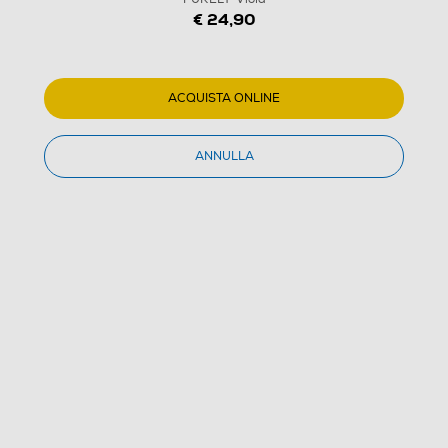
€ 24,90
ACQUISTA ONLINE
ANNULLA
1
/
12
CELLULARLINE - Auricolare bluetooth CALL PURELY-
Viola
(0)
Dettagli Prodotto
Confronta