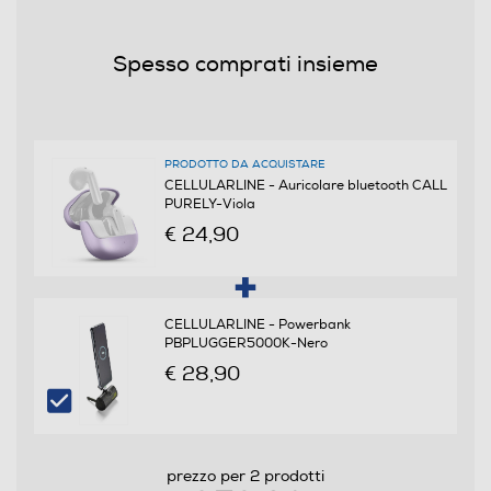
Autonomia conversazione-h
Spesso comprati insieme
5,5
Altre funzioni
Integrata
PRODOTTO DA ACQUISTARE
CELLULARLINE - Auricolare bluetooth CALL
PURELY-Viola
Lunghezza del cavo-cm
€ 24,90
0,15
Accessori in dotazione
CELLULARLINE - Powerbank
PBPLUGGER5000K-Nero
USB tipo-C
€ 28,90
Alimentazione
Alimentatore incluso
prezzo per 2 prodotti