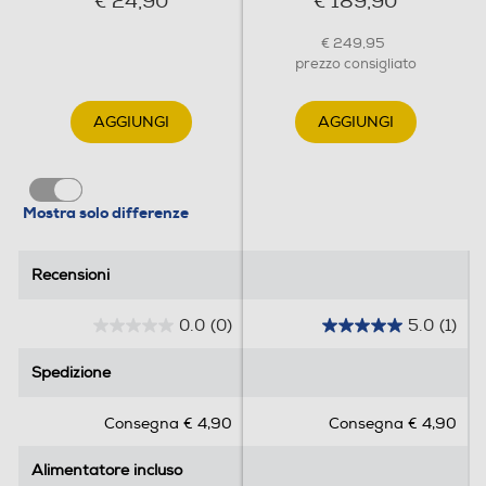
€ 24,90
€ 189,90
€ 249,95
prezzo consigliato
AGGIUNGI
AGGIUNGI
Mostra solo differenze
Recensioni
Recensioni
0.0
(0)
5.0
(1)
0
5
.
.
Spedizione
Spedizione
0
0
s
s
Consegna € 4,90
Consegna € 4,90
u
u
5
5
Alimentatore incluso
Alimentatore incluso
s
s