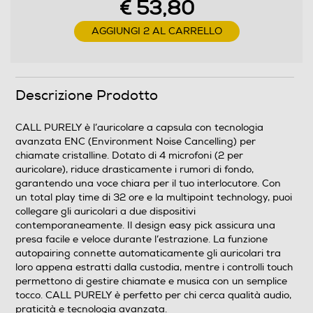
Alimentatore non incluso
€ 53,80
Potenza MIN ricarica via USB Type-C in W
AGGIUNGI 2 AL CARRELLO
2,5
Potenza MAX ricarica via USB Type-C in W
Descrizione Prodotto
5
CALL PURELY è l’auricolare a capsula con tecnologia
avanzata ENC (Environment Noise Cancelling) per
Protocollo di ricarica USB PD (Power Delivery)
chiamate cristalline. Dotato di 4 microfoni (2 per
auricolare), riduce drasticamente i rumori di fondo,
garantendo una voce chiara per il tuo interlocutore. Con
un total play time di 32 ore e la multipoint technology, puoi
collegare gli auricolari a due dispositivi
Dimensioni - Peso
contemporaneamente. Il design easy pick assicura una
presa facile e veloce durante l’estrazione. La funzione
Altezza-mm
autopairing connette automaticamente gli auricolari tra
loro appena estratti dalla custodia, mentre i controlli touch
47
permettono di gestire chiamate e musica con un semplice
tocco. CALL PURELY è perfetto per chi cerca qualità audio,
Larghezza-mm
praticità e tecnologia avanzata.