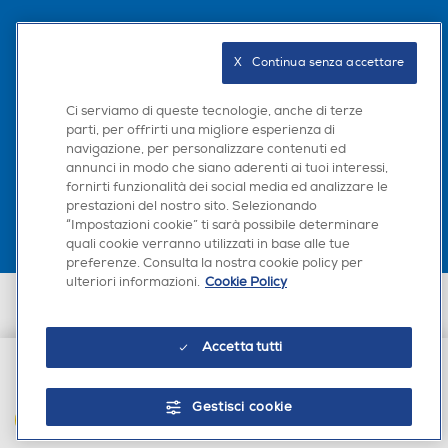
Seguici sui social
X   Continua senza accettare
Ci serviamo di queste tecnologie, anche di terze
parti, per offrirti una migliore esperienza di
navigazione, per personalizzare contenuti ed
Scarica la nostra app
annunci in modo che siano aderenti ai tuoi interessi,
fornirti funzionalità dei social media ed analizzare le
prestazioni del nostro sito. Selezionando
“Impostazioni cookie” ti sarà possibile determinare
quali cookie verranno utilizzati in base alle tue
preferenze. Consulta la nostra cookie policy per
ulteriori informazioni.
Cookie Policy
Euronics Italia SpA. Sede legale Via Montefeltro, 6/a 20156 Milano
Partita Iva, Codice Fiscale e iscrizione CCIAA Milano Monza Brianza Lodi
n. 13337170156. Codice intermediario SDI: HHBD9AK. Vendite soggette
Accetta tutti
agli Artt. 45 e ss del Codice del Consumo in tema di Diritti dei
Consumatori.
€ 18,99
Gestisci cookie
AGGIUNGI AL CARRELLO