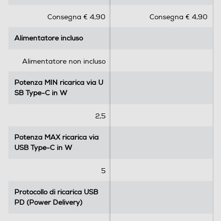
s
s
Consegna € 4,90
Consegna € 4,90
u
u
5
5
Alimentatore incluso
Alimentatore incluso
s
s
t
t
e
e
Alimentatore non incluso
l
l
l
l
Potenza MIN ricarica via U
Potenza MIN ricarica via U
e
e
SB Type-C in W
SB Type-C in W
.
.
1
2,5
r
e
Potenza MAX ricarica via
Potenza MAX ricarica via
c
USB Type-C in W
USB Type-C in W
e
n
5
s
i
Protocollo di ricarica USB
Protocollo di ricarica USB
o
PD (Power Delivery)
PD (Power Delivery)
n
e