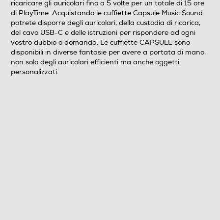
ricaricare gli auricolari fino a 5 volte per un totale di 15 ore
di PlayTime. Acquistando le cuffiette Capsule Music Sound
20
potrete disporre degli auricolari, della custodia di ricarica,
del cavo USB-C e delle istruzioni per rispondere ad ogni
Profondità-mm
vostro dubbio o domanda. Le cuffiette CAPSULE sono
disponibili in diverse fantasie per avere a portata di mano,
52
non solo degli auricolari efficienti ma anche oggetti
personalizzati.
Peso-Kg
0,074
Informazioni sulla sicurezza del prodotto
Clicca qui