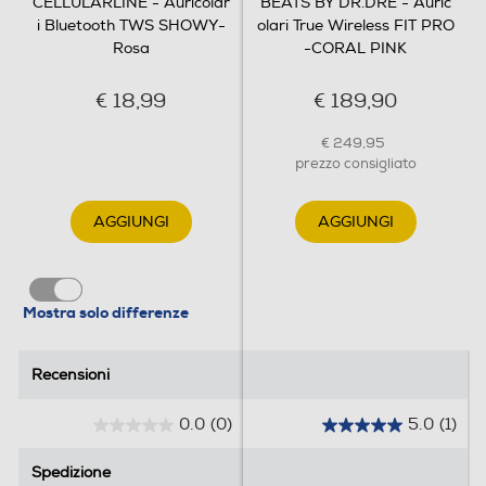
CELLULARLINE - Auricolar
BEATS BY DR.DRE - Auric
i Bluetooth TWS SHOWY-
olari True Wireless FIT PRO
Rosa
-CORAL PINK
€ 18,99
€ 189,90
€ 249,95
prezzo consigliato
AGGIUNGI
AGGIUNGI
Mostra solo differenze
Recensioni
Recensioni
0.0
(0)
5.0
(1)
0
5
.
.
Spedizione
Spedizione
0
0