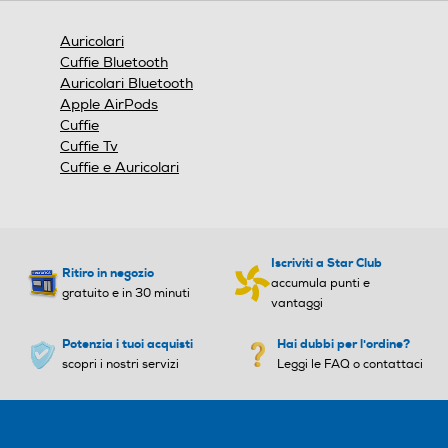
una
finestra
Auricolari
modale.
Cuffie Bluetooth
Auricolari Bluetooth
Apple AirPods
Cuffie
Cuffie Tv
Cuffie e Auricolari
Iscriviti a Star Club
Ritiro in negozio
accumula punti e
gratuito e in 30 minuti
vantaggi
Potenzia i tuoi acquisti
Hai dubbi per l'ordine?
scopri i nostri servizi
Leggi le FAQ o contattaci