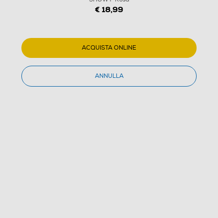
€ 18,99
ACQUISTA ONLINE
ANNULLA
1
/
12
CELLULARLINE - Auricolari Bluetooth TWS SHOWY-
Rosa
(0)
Dettagli Prodotto
Confronta