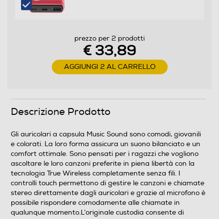
Alimentazione
Alimentatore incluso
prezzo per 2 prodotti
Alimentatore non incluso
€ 33,89
Potenza MIN ricarica via USB Type-C in W
AGGIUNGI 2 AL CARRELLO
2,5
Potenza MAX ricarica via USB Type-C in W
Descrizione Prodotto
5
Gli auricolari a capsula Music Sound sono comodi, giovanili
e colorati. La loro forma assicura un suono bilanciato e un
Protocollo di ricarica USB PD (Power Delivery)
comfort ottimale. Sono pensati per i ragazzi che vogliono
ascoltare le loro canzoni preferite in piena libertà con la
tecnologia True Wireless completamente senza fili. I
controlli touch permettono di gestire le canzoni e chiamate
stereo direttamente dagli auricolari e grazie al microfono è
Dimensioni - Peso
possibile rispondere comodamente alle chiamate in
qualunque momento.L’originale custodia consente di
Altezza-mm