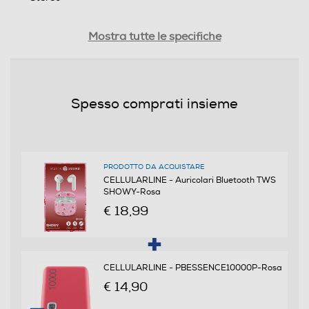
Riduzione rumore
Mostra tutte le specifiche
Autonomia conversazione-h
Spesso comprati insieme
4
Altre funzioni
Integrata
PRODOTTO DA ACQUISTARE
CELLULARLINE - Auricolari Bluetooth TWS
SHOWY-Rosa
Lunghezza del cavo-cm
€ 18,99
0,15
Accessori in dotazione
CELLULARLINE - PBESSENCE10000P-Rosa
USB tipo-C
€ 14,90