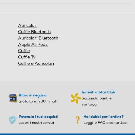
una
finestra
modale.
Auricolari
Cuffie Bluetooth
Auricolari Bluetooth
Apple AirPods
Cuffie
Cuffie Tv
Cuffie e Auricolari
Iscriviti a Star Club
Ritiro in negozio
accumula punti e
gratuito e in 30 minuti
vantaggi
Potenzia i tuoi acquisti
Hai dubbi per l'ordine?
scopri i nostri servizi
Leggi le FAQ o contattaci