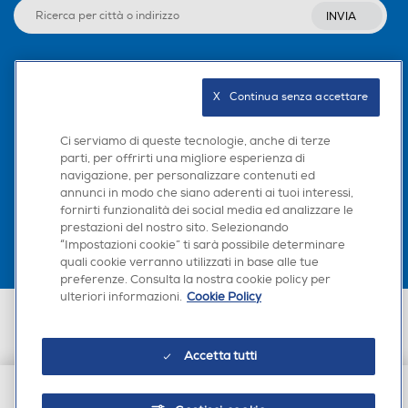
INVIA
Seguici sui social
X   Continua senza accettare
Ci serviamo di queste tecnologie, anche di terze
parti, per offrirti una migliore esperienza di
navigazione, per personalizzare contenuti ed
Scarica la nostra app
annunci in modo che siano aderenti ai tuoi interessi,
fornirti funzionalità dei social media ed analizzare le
prestazioni del nostro sito. Selezionando
“Impostazioni cookie” ti sarà possibile determinare
quali cookie verranno utilizzati in base alle tue
preferenze. Consulta la nostra cookie policy per
ulteriori informazioni.
Cookie Policy
Euronics Italia SpA. Sede legale Via Montefeltro, 6/a 20156 Milano
Partita Iva, Codice Fiscale e iscrizione CCIAA Milano Monza Brianza Lodi
n. 13337170156. Codice intermediario SDI: HHBD9AK. Vendite soggette
Accetta tutti
agli Artt. 45 e ss del Codice del Consumo in tema di Diritti dei
Consumatori.