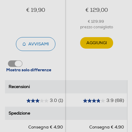
€ 19,90
€ 129,00
€ 129,99
prezzo consigliato
AGGIUNGI
AVVISAMI
Mostra solo differenze
Recensioni
Recensioni
3.0
(1)
3.9
(68)
3
3
.
.
Spedizione
Spedizione
0
9
s
s
Consegna € 4,90
Consegna € 4,90
u
u