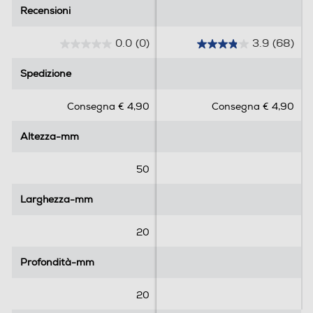
Recensioni
Recensioni
0.0
(0)
3.9
(68)
0
3
.
.
Spedizione
Spedizione
0
9
s
s
Consegna € 4,90
Consegna € 4,90
u
u
5
5
Altezza-mm
Altezza-mm
s
s
t
t
e
e
50
l
l
l
l
Larghezza-mm
Larghezza-mm
e
e
.
.
20
6
8
Profondità-mm
Profondità-mm
r
e
20
c