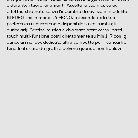
2,5
o durante i tuoi allenamenti. Ascolta la tua musica ed
effettua chiamate senza l’ingombro di cavi sia in modalità
Autonomia in attesa-h
STEREO che in modalità MONO, a seconda della tua
preferenza (il microfono è disponibile su entrambi gli
70
auricolari). Gestisci musica e chiamate attraverso i tasti
touch multi-funzione posti direttamente su Mini1. Riponi gli
Altre funzioni
auricolari nel box dedicato ultra compatto per ricaricarli e
tenerli al sicuro da graffi e polvere quando non li utilizzi.
Controllo Chiamate e volume/musica
Altre descrizioni strutturali
capsule a goccia
Accessori in dotazione
auricolari True wireless custodia di ricarica cavo di
ricarica manuale di uso
Dimensioni - Peso
Altezza-mm