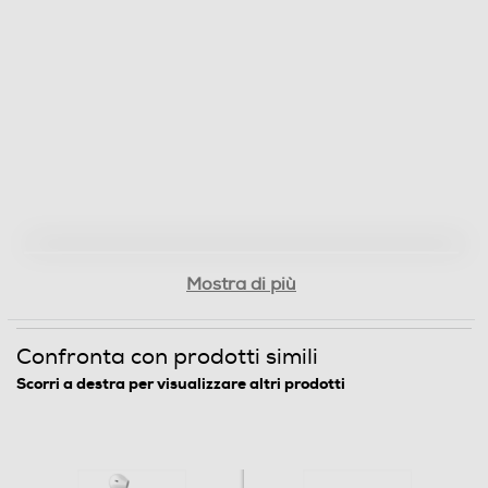
50
Larghezza-mm
20
Profondità-mm
20
Peso-Kg
Mostra di più
0,024
Confronta con prodotti simili
Informazioni sulla sicurezza del prodotto
Scorri a destra per visualizzare altri prodotti
Clicca qui