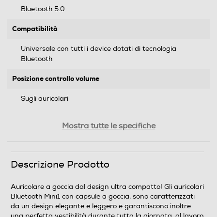
Bluetooth 5.0
Compatibilità
Universale con tutti i device dotati di tecnologia
Bluetooth
Posizione controllo volume
Sugli auricolari
Audio
Mostra tutte le specifiche
Stereo
Riduzione rumore
Descrizione Prodotto
Auricolare a goccia dal design ultra compatto! Gli auricolari
Bluetooth Mini1 con capsule a goccia, sono caratterizzati
Autonomia conversazione-h
da un design elegante e leggero e garantiscono inoltre
una perfetta vestibilità durante tutta la giornata, al lavoro