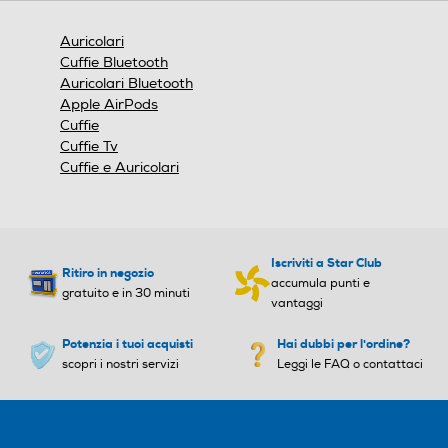
e
una
finestra
Auricolari
modale.
Cuffie Bluetooth
Auricolari Bluetooth
Apple AirPods
Cuffie
Cuffie Tv
Cuffie e Auricolari
Iscriviti a Star Club
Ritiro in negozio
accumula punti e
gratuito e in 30 minuti
vantaggi
Potenzia i tuoi acquisti
Hai dubbi per l'ordine?
scopri i nostri servizi
Leggi le FAQ o contattaci