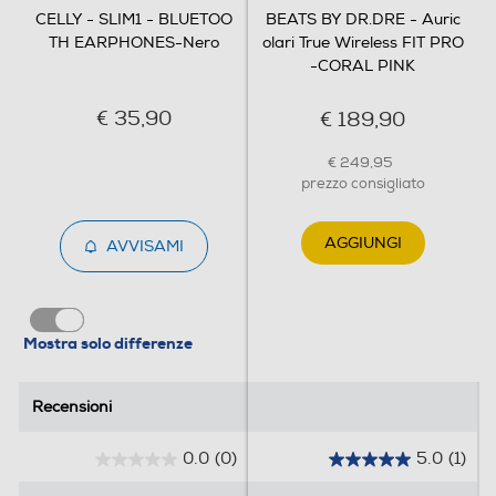
CELLY - SLIM1 - BLUETOO
BEATS BY DR.DRE - Auric
TH EARPHONES-Nero
olari True Wireless FIT PRO
-CORAL PINK
€ 35,90
€ 189,90
€ 249,95
prezzo consigliato
AGGIUNGI
AVVISAMI
Mostra solo differenze
Recensioni
Recensioni
0.0
(0)
5.0
(1)
0
5
.
.