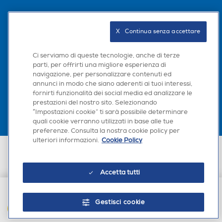
Seguici sui social
X   Continua senza accettare
Ci serviamo di queste tecnologie, anche di terze
parti, per offrirti una migliore esperienza di
navigazione, per personalizzare contenuti ed
Scarica la nostra app
annunci in modo che siano aderenti ai tuoi interessi,
fornirti funzionalità dei social media ed analizzare le
prestazioni del nostro sito. Selezionando
“Impostazioni cookie” ti sarà possibile determinare
quali cookie verranno utilizzati in base alle tue
preferenze. Consulta la nostra cookie policy per
ulteriori informazioni.
Cookie Policy
Euronics Italia SpA. Sede legale Via Montefeltro, 6/a 20156 Milano
Partita Iva, Codice Fiscale e iscrizione CCIAA Milano Monza Brianza Lodi
n. 13337170156. Codice intermediario SDI: HHBD9AK. Vendite soggette
Accetta tutti
agli Artt. 45 e ss del Codice del Consumo in tema di Diritti dei
Consumatori.
Gestisci cookie
AGGIUNGI AL CARRELLO