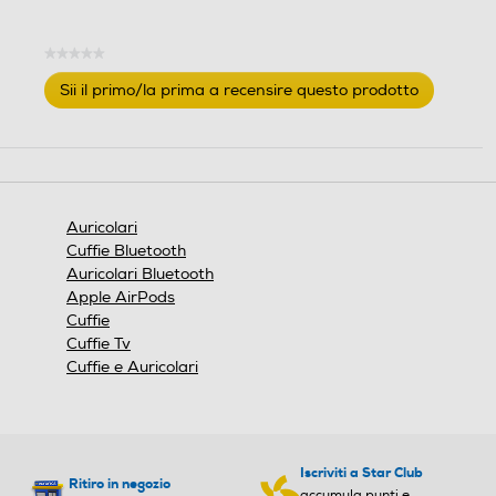
e
c
e
★★★★★
Nessuna
n
Sii il primo/la prima a recensire questo prodotto
valutazione
s
.
i
Questa
o
azione
n
aprirà
e
una
finestra
Auricolari
modale.
Cuffie Bluetooth
Auricolari Bluetooth
Apple AirPods
Cuffie
Cuffie Tv
Cuffie e Auricolari
Iscriviti a Star Club
Ritiro in negozio
accumula punti e