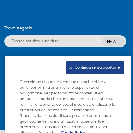
Trova negozio
INVIA
Seguici sui social
X   Continua senza accettare
Ci serviamo di queste tecnologie, anche di terze
parti, per offrirti una migliore esperienza di
navigazione, per personalizzare contenuti ed
Scarica la nostra app
annunci in modo che siano aderenti ai tuoi interessi,
fornirti funzionalità dei social media ed analizzare le
prestazioni del nostro sito. Selezionando
“Impostazioni cookie” ti sarà possibile determinare
quali cookie verranno utilizzati in base alle tue
preferenze. Consulta la nostra cookie policy per
ulteriori informazioni.
Cookie Policy