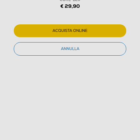
€ 29,90
1
/
3
FRESH'N REBEL - Auricolare bluetooth TWINS CORE-
ACQUISTA ONLINE
BLU
(0)
ANNULLA
Dettagli Prodotto
Confronta
€ 29,90
IVA e contributo RAEE inclusi
Acquisto online
con consegna € 4,90
Ritiro in negozio
in 30 minuti e sempre gratuito