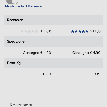
Mostra solo differenze
Recensioni
Recensioni
0.0
(0)
5.0
(1)
0
5
.
.
Spedizione
Spedizione
0
0
s
s
Consegna € 4,90
Consegna € 4,90
u
u
5
5
Peso-Kg
Peso-Kg
s
s
t
t
e
e
0,09
0,19
l
l
l
l
e
e
.
.
1
r
Recensioni