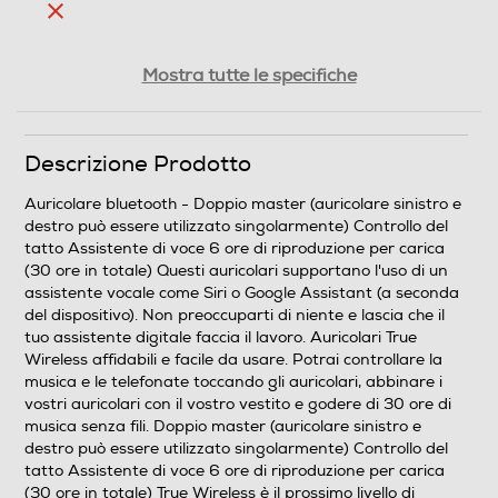
Altre funzioni
Mostra tutte le specifiche
Doppio master (auricolare sinistro e destro può essere
utilizzato singolarmente) Controllo del tatto Assistente
di voce 6 ore di riproduzione per carica (30 ore in
Descrizione Prodotto
totale) Questi auricolari supportano l'uso di un
assistente vocale come Siri o Google Assistant (a
Auricolare bluetooth - Doppio master (auricolare sinistro e
seconda del dispositivo). Non preoccuparti di niente e
destro può essere utilizzato singolarmente) Controllo del
lascia che il tuo assistente digitale faccia il lavoro.
tatto Assistente di voce 6 ore di riproduzione per carica
(30 ore in totale) Questi auricolari supportano l'uso di un
assistente vocale come Siri o Google Assistant (a seconda
Dimensioni - Peso
del dispositivo). Non preoccuparti di niente e lascia che il
tuo assistente digitale faccia il lavoro. Auricolari True
Peso-Kg
Wireless affidabili e facile da usare. Potrai controllare la
musica e le telefonate toccando gli auricolari, abbinare i
0,09
vostri auricolari con il vostro vestito e godere di 30 ore di
musica senza fili. Doppio master (auricolare sinistro e
destro può essere utilizzato singolarmente) Controllo del
Informazioni sulla sicurezza del prodotto
tatto Assistente di voce 6 ore di riproduzione per carica
(30 ore in totale) True Wireless è il prossimo livello di