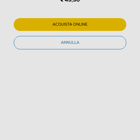
ACQUISTA ONLINE
1
/
3
ANNULLA
JBL - Auricolari True Wireless WAVE BUDS 2-Nero
3.1
(17)
Dettagli Prodotto
Confronta
Nessun caricatore
€ 49,90