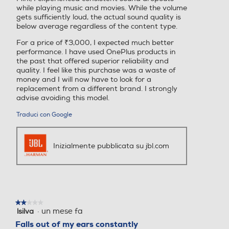
while playing music and movies. While the volume
gets sufficiently loud, the actual sound quality is
below average regardless of the content type.
For a price of ₹3,000, I expected much better
performance. I have used OnePlus products in
the past that offered superior reliability and
quality. I feel like this purchase was a waste of
money and I will now have to look for a
replacement from a different brand. I strongly
advise avoiding this model.
Traduci con Google
Inizialmente pubblicata su jbl.com
★★★★★
★★★★★
·
un mese fa
lsilva
2
su
Falls out of my ears constantly
5