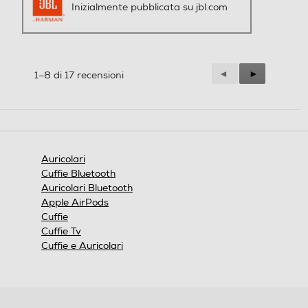
Inizialmente pubblicata su jbl.com
Precedente
◄
Successiva
►
1–8 di 17 recensioni
Reviews
Reviews
Auricolari
Cuffie Bluetooth
Auricolari Bluetooth
Apple AirPods
Cuffie
Cuffie Tv
Cuffie e Auricolari