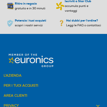
Iscriviti a Star Club
Ritiro in negozio
accumula punti e
gratuito e in 30 minuti
vantaggi
Potenzia i tuoi acquisti
Hai dubbi per l'ordine?
scopri i nostri servizi
Leggi le FAQ o contattaci
L'AZIENDA
PER I TUOI ACQUISTI
AREA CLIENTI
PRIVACY