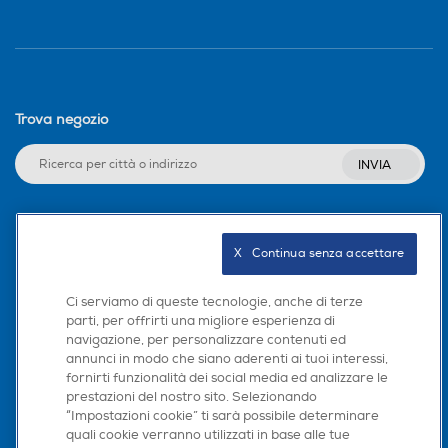
Trova negozio
INVIA
Seguici sui social
X   Continua senza accettare
Ci serviamo di queste tecnologie, anche di terze
parti, per offrirti una migliore esperienza di
navigazione, per personalizzare contenuti ed
Scarica la nostra app
annunci in modo che siano aderenti ai tuoi interessi,
fornirti funzionalità dei social media ed analizzare le
prestazioni del nostro sito. Selezionando
“Impostazioni cookie” ti sarà possibile determinare
quali cookie verranno utilizzati in base alle tue