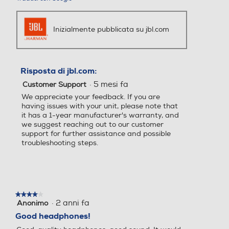
Inizialmente pubblicata su jbl.com
Risposta di jbl.com:
·
5 mesi fa
Customer Support
We appreciate your feedback. If you are
having issues with your unit, please note that
it has a 1-year manufacturer's warranty, and
we suggest reaching out to our customer
support for further assistance and possible
troubleshooting steps.
★★★★★
★★★★★
·
2 anni fa
Anonimo
4
su
Good headphones!
5