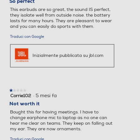
So perfect
5
This earbuds are so great, the sound IS perfect,
stelle.
they isolate well from outside noise. the battery
lasts for many hours. They are pleasant to wear
and you can easily do sports with them.
Traduci con Google
Inizialmente pubblicata su jbl.com
★★★★★
★★★★★
·
5 mesi fa
Corrie102
1
su
Not worth it
5
Bought this for having meetings. I have to
stelle.
change earphone mic to laptop as no one can
hear me clear on teams. They keep on falling out
my ear. They are now ornaments.
Traduci con Google