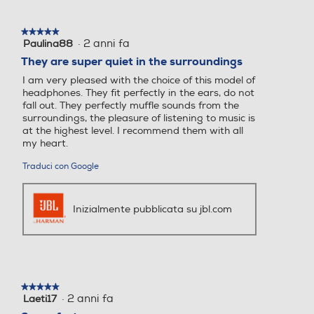
★★★★★
★★★★★
·
2 anni fa
Paulina88
5
su
They are super quiet in the surroundings
5
I am very pleased with the choice of this model of
stelle.
headphones. They fit perfectly in the ears, do not
fall out. They perfectly muffle sounds from the
surroundings, the pleasure of listening to music is
at the highest level. I recommend them with all
my heart.
Traduci con Google
Inizialmente pubblicata su jbl.com
★★★★★
★★★★★
·
2 anni fa
Laeti17
5
su