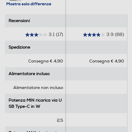
Mostra solo differenze
Recensioni
Recensioni
3.1
(17)
3.9
(68)
3
3
.
.
Spedizione
Spedizione
1
9
s
s
Consegna € 4,90
Consegna € 4,90
u
u
5
5
Alimentatore incluso
Alimentatore incluso
s
s
t
t
e
e
Alimentatore non incluso
l
l
l
l
Potenza MIN ricarica via U
Potenza MIN ricarica via U
e
e
SB Type-C in W
SB Type-C in W
.
.
1
6
2,5
7
8
r
r