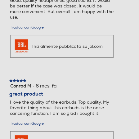
Good, quality headphones, good sound. It would
stelle.
be better if the case was closed, it would be
more convenient. But overall I am happy with the
use.
Traduci con Google
Inizialmente pubblicata su jbl.com
★★★★★
★★★★★
·
6 mesi fa
Conrad M
5
su
great product
5
I love the quality of the earbuds. Top quality. My
stelle.
favorite thing about this earbuds is the noise
canceling function. I am so glad i bought it.
Traduci con Google