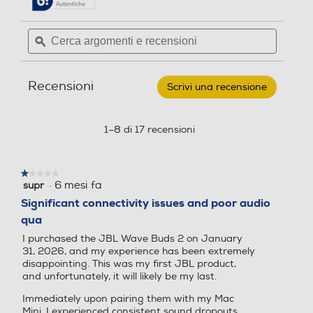
5
pagina
stelle.
delle
Leggi
Cerca
Cerca
recensioni.
recensioni
argomenti
ϙ
argoment
per
e
e
JBL
-
recensioni
recensio
Auricolari
Recensioni
Scrivi una recensione
.
True
Wireless
Questa
WAVE
azione
BUDS
aprirà
1–8 di 17 recensioni
2-
una
Nero
finestra
modale.
★★★★★
★★★★★
·
6 mesi fa
supr
1
su
Significant connectivity issues and poor audio
5
qua
stelle.
I purchased the JBL Wave Buds 2 on January
31, 2026, and my experience has been extremely
disappointing. This was my first JBL product,
and unfortunately, it will likely be my last.
Immediately upon pairing them with my Mac
Mini, I experienced consistent sound dropouts