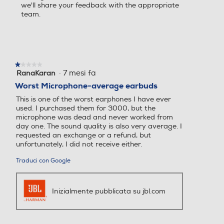
we'll share your feedback with the appropriate
team.
★★★★★
★★★★★
·
7 mesi fa
RanaKaran
1
su
Worst Microphone-average earbuds
5
This is one of the worst earphones I have ever
stelle.
used. I purchased them for 3000, but the
microphone was dead and never worked from
day one. The sound quality is also very average. I
requested an exchange or a refund, but
unfortunately, I did not receive either.
Traduci con Google
Inizialmente pubblicata su jbl.com