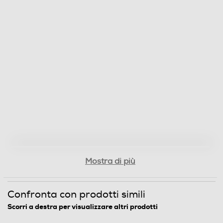
5
Protocollo di ricarica USB PD (Power Delivery)
Dimensioni - Peso
Peso-Kg
0,06
Informazioni sulla sicurezza del prodotto
Mostra di più
Clicca qui
Confronta con prodotti simili
Scorri a destra per visualizzare altri prodotti