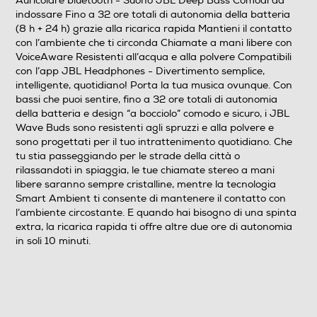
Auricolare bluetooth - Suono JBL Deep Bass Comodi da
Modulazione trasmettitore B
indossare Fino a 32 ore totali di autonomia della batteria
(8 h + 24 h) grazie alla ricarica rapida Mantieni il contatto
Accessori in dotazione
con l’ambiente che ti circonda Chiamate a mani libere con
VoiceAware Resistenti all’acqua e alla polvere Compatibili
1 coppia di auricolari JBL Wave Buds 1 custodia per la
con l’app JBL Headphones - Divertimento semplice,
ricarica 1 cavo di ricarica USB Type-C 1 confezione con 3
intelligente, quotidiano! Porta la tua musica ovunque. Con
misure di inserti auricolari 1 foglietto di
bassi che puoi sentire, fino a 32 ore totali di autonomia
garanzia/avvertenze (G/!) 1 guida rapida/scheda di
della batteria e design “a bocciolo” comodo e sicuro, i JBL
sicurezza (S/i)
Wave Buds sono resistenti agli spruzzi e alla polvere e
sono progettati per il tuo intrattenimento quotidiano. Che
tu stia passeggiando per le strade della città o
Alimentazione
rilassandoti in spiaggia, le tue chiamate stereo a mani
libere saranno sempre cristalline, mentre la tecnologia
Alimentatore incluso
Smart Ambient ti consente di mantenere il contatto con
l’ambiente circostante. E quando hai bisogno di una spinta
Alimentatore non incluso
extra, la ricarica rapida ti offre altre due ore di autonomia
in soli 10 minuti.
Potenza MIN ricarica via USB Type-C in W
2,5
Potenza MAX ricarica via USB Type-C in W