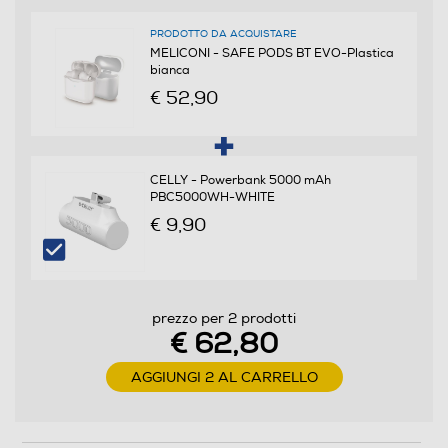
Non waterproof
PRODOTTO DA ACQUISTARE
MELICONI - SAFE PODS BT EVO-Plastica
bianca
Noise cancelling
€ 52,90
Microfono incorporato
CELLY - Powerbank 5000 mAh
PBC5000WH-WHITE
€ 9,90
Pieghevole
No
prezzo per 2 prodotti
Accessori in dotazione
€ 62,80
Guscio in silicone di colore bianco
AGGIUNGI 2 AL CARRELLO
Descrizione marketing