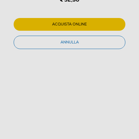
ACQUISTA ONLINE
ANNULLA
1
/
2
MELICONI - SAFE PODS BT EVO-Plastica bianca
(0)
Dettagli Prodotto
Confronta
€ 52,90
IVA e contributo RAEE inclusi