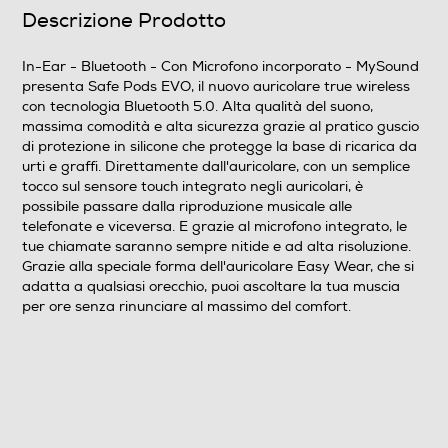
MySound presenta Safe Pods EVO, il nuovo auricolare
Descrizione Prodotto
true wireless con tecnologia Bluetooth 5.0. Alta qualità
del suono, massima comodità e alta sicurezza grazie al
pratico guscio di protezione in silicone che protegge la
In-Ear - Bluetooth - Con Microfono incorporato - MySound
base di ricarica da urti e graffi. Direttamente
presenta Safe Pods EVO, il nuovo auricolare true wireless
dall'auricolare, con un semplice tocco sul sensore touch
con tecnologia Bluetooth 5.0. Alta qualità del suono,
massima comodità e alta sicurezza grazie al pratico guscio
integrato negli auricolari, è possibile passare dalla
di protezione in silicone che protegge la base di ricarica da
riproduzione musicale alle telefonate e viceversa. E
urti e graffi. Direttamente dall'auricolare, con un semplice
grazie al microfono integrato, le tue chiamate saranno
tocco sul sensore touch integrato negli auricolari, è
sempre nitide e ad alta risoluzione. Grazie alla speciale
possibile passare dalla riproduzione musicale alle
forma dell'auricolare Easy Wear, che si adatta a
telefonate e viceversa. E grazie al microfono integrato, le
qualsiasi orecchio, puoi ascoltare la tua muscia per ore
tue chiamate saranno sempre nitide e ad alta risoluzione.
senza rinunciare al massimo del comfort. Compatibili
Grazie alla speciale forma dell'auricolare Easy Wear, che si
con sistemi operativi Android e Apple, le nuove Safe
adatta a qualsiasi orecchio, puoi ascoltare la tua muscia
Pods EVO sono un mix di alta tecnologia e design,
per ore senza rinunciare al massimo del comfort.
grazie alle 5 diverse colorazioni dei gusci in silicone:
Bianco, Nero, Arancio, Verde e Lilla.
Dimensioni - Peso
Peso-Kg