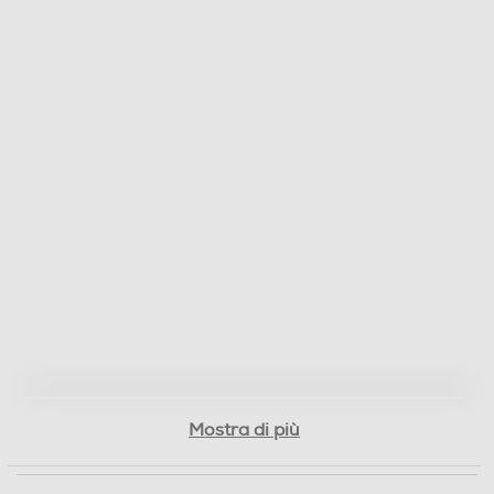
0,11
Informazioni sulla sicurezza del prodotto
Clicca qui
Mostra di più