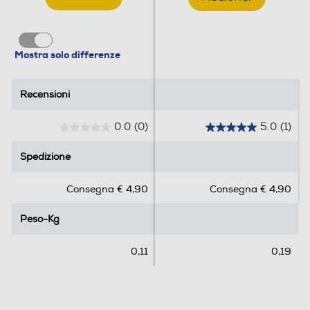
Mostra solo differenze
Recensioni
Recensioni
0.0
(0)
5.0
(1)
0
5
.
.
Spedizione
Spedizione
0
0
s
s
Consegna € 4,90
Consegna € 4,90
u
u
5
5
Peso-Kg
Peso-Kg
s
s
t
t
e
e
0,11
0,19
l
l
l
l
e
e
.
.