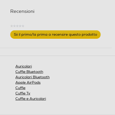
1
r
Recensioni
e
c
e
★★★★★
Nessuna
n
Sii il primo/la prima a recensire questo prodotto
valutazione
s
.
i
Questa
o
azione
n
aprirà
e
una
finestra
Auricolari
modale.
Cuffie Bluetooth
Auricolari Bluetooth
Apple AirPods
Cuffie
Cuffie Tv
Cuffie e Auricolari