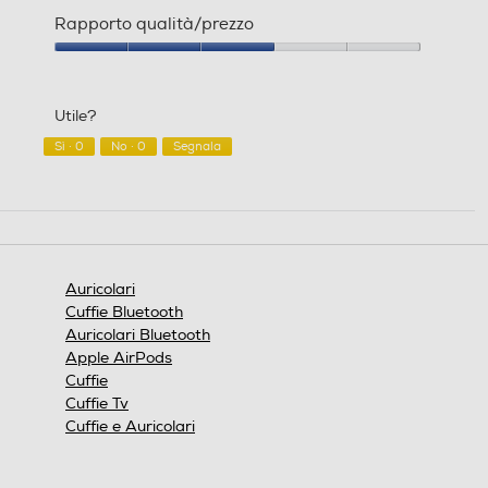
Qualità
del
Rapporto qualità/prezzo
prodotto,
2
Rapporto
su
qualità/prezzo,
5
3
Utile?
su
5
Sì ·
0
No ·
0
Segnala
Auricolari
Cuffie Bluetooth
Auricolari Bluetooth
Apple AirPods
Cuffie
Cuffie Tv
Cuffie e Auricolari