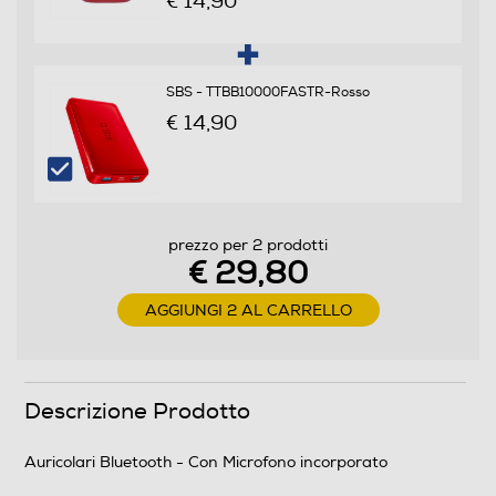
€ 14,90
Non waterproof
Noise cancelling
SBS - TTBB10000FASTR-Rosso
€ 14,90
Microfono incorporato
prezzo per 2 prodotti
Pieghevole
€ 29,80
No
AGGIUNGI 2 AL CARRELLO
Dimensioni - Peso
Peso-Kg
Descrizione Prodotto
0,05
Auricolari Bluetooth - Con Microfono incorporato