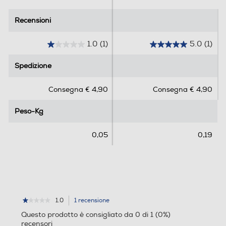
Recensioni
Recensioni
1.0
(1)
5.0
(1)
1
5
.
.
Spedizione
Spedizione
0
0
s
s
Consegna € 4,90
Consegna € 4,90
u
u
5
5
Peso-Kg
Peso-Kg
s
s
t
t
e
e
0,05
0,19
l
l
l
l
e
e
.
.
1
1
r
r
1.0
1 recensione
L'azione
★★★★★
★★★★★
e
e
1
porterà
Questo prodotto è consigliato da 0 di 1 (0%)
su
c
c
alla
recensori
5