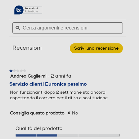
e
e
pagina
stelle.
delle
n
n
Leggi
recensioni.
recensioni
s
s
per
i
i
Cerca
Cerca
OTL
o
o
argomenti
ϙ
argoment
-
Auricolari
e
e
n
n
Bluetooth
recensioni
recensio
e
e
SUPER
Recensioni
MARIO
Scrivi una recensione
.
EARPODS-
Questa
RED
azione
aprirà
★★★★★
★★★★★
una
·
2 anni fa
Andrea Guglielmi
1
finestra
su
Servizio clienti Euronics pessimo
modale.
5
Non funzionanti,dopo 2 settimane sto ancora
stelle.
aspettando il corriere per il ritiro e sostituzione
Consiglia questo prodotto
✘
No
Qualità del prodotto