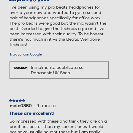
tutto il giorno
5
I’ve been using my pro beats headphones for
stelle.
over a year now and wanted to get a second
pair of headphones specifically for office work.
The pro bears were good but the mic wasn’t the
best. Decided to give the technics a go and I’ve
been impressed with their quality. To be honest,
there’s not much in it vs the Beats. Well done
Technics!
Traduci con Google
Inizialmente pubblicata su
Panasonic UK Shop
★★★★★
★★★★★
·
4 anni fa
moto0380
5
su
These are excellent!
5
App Technics Audio Connect*
So impressed with these and think they are on a
stelle.
par if not better than my current ones. I would
La nuova app Technics Audio Connect*
not have usually bought these but I am really