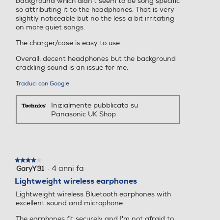
background which didn’t seem to be song specific
riduzione del rumore del vento all'avanguardia,
so attributing it to the headphones. That is very
slightly noticeable but no the less a bit irritating
gli auricolari AZ40 trasmettono chiaramente la
on more quiet songs.
voce in ogni telefonata. La funzione
The charger/case is easy to use.
JustMyVoice™ isola e amplifica le parole
riducendo al minimo i rumori circostanti.
Overall, decent headphones but the background
crackling sound is an issue for me.
*Caratteristica in continuo sviluppo; le condizioni ambientali
Traduci con Google
variabili possono influire sulle prestazioni
Inizialmente pubblicata su
Panasonic UK Shop
Comfort ovunque vai
Compatti e leggeri, gli auricolari si adattando
perfettamente alle tue orecchie grazie alla
★★★★★
★★★★★
·
4 anni fa
possibilità di scegliere fra 4 cuscinetti in silicone
GaryY31
4
su
Lightweight wireless earphones
di dimensioni diverse (XS, S, M ed L). Oltre a
5
poterli personalizzare per ottenere un suono più
Lightweight wireless Bluetooth earphones with
stelle.
excellent sound and microphone.
coinvolgente, sono anche impermeabili all'acqua
(standard IPX4*).
The earphones fit securely and I'm not afraid to