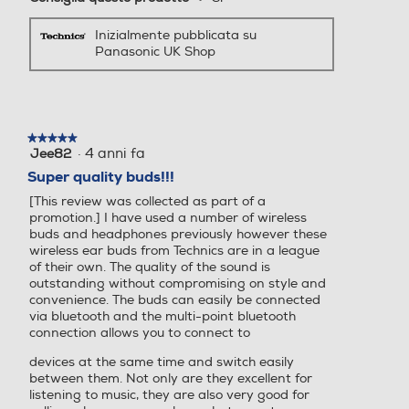
Inizialmente pubblicata su
Panasonic UK Shop
Modalità Natural Ambient
★★★★★
★★★★★
·
4 anni fa
Jee82
5
La modalità Natural Ambient cattura voci e
su
Super quality buds!!!
un'ampia gamma di suoni a basse e alte
5
[This review was collected as part of a
stelle.
frequenze in un modo così naturale che ti
promotion.] I have used a number of wireless
sembrerà di non indossare le cuffie.
buds and headphones previously however these
wireless ear buds from Technics are in a league
of their own. The quality of the sound is
outstanding without compromising on style and
convenience. The buds can easily be connected
via bluetooth and the multi-point bluetooth
connection allows you to connect to
devices at the same time and switch easily
between them. Not only are they excellent for
listening to music, they are also very good for