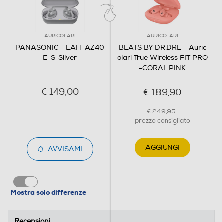
Clicca qui
AURICOLARI
AURICOLARI
PANASONIC - EAH-AZ40
BEATS BY DR.DRE - Auric
E-S-Silver
olari True Wireless FIT PRO
-CORAL PINK
€ 149,00
€ 189,90
€ 249,95
prezzo consigliato
AGGIUNGI
AVVISAMI
Mostra solo differenze
Recensioni
Recensioni