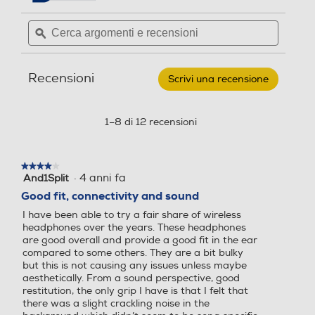
recensioni.
recensioni
n
s
H: 26mm, W: 22mm, D: 24mm,
per
s
i
Cerca
Cerca
Weight: 5g. Auricolare (un solo
PANASONIC
i
o
argomenti
ϙ
argoment
-
lato: sx e dx sono uguali)
EAH-
e
e
o
n
AZ40E-
*Circa.
recensioni
recensio
n
e
S-
Recensioni
Silver
i
Scrivi una recensione
.
Questa
azione
aprirà
Ascolta ogni dettaglio
1–8 di 12 recensioni
una
finestra
Il design esclusivo della camera acustica,
modale.
★★★★★
★★★★★
dell’armonizzatore e dei driver da 6 mm Technics
·
4 anni fa
And1Split
4
su
offrono un suono chiaro con un senso di
Good fit, connectivity and sound
5
ampiezza e profondità. Lasciati conquistare da
I have been able to try a fair share of wireless
stelle.
sfumature sonore e bassi definiti e dettagliati.
headphones over the years. These headphones
are good overall and provide a good fit in the ear
compared to some others. They are a bit bulky
but this is not causing any issues unless maybe
Telefonate sempre chiare
aesthetically. From a sound perspective, good
restitution, the only grip I have is that I felt that
there was a slight crackling noise in the
Con 6 microfoni individuali e la tecnologia per la