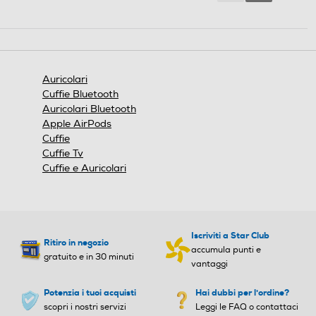
Reviews
Reviews
Auricolari
Cuffie Bluetooth
Auricolari Bluetooth
Apple AirPods
Cuffie
Cuffie Tv
Cuffie e Auricolari
Iscriviti a Star Club
Ritiro in negozio
Switch automatico tra dispositivi
accumula punti e
gratuito e in 30 minuti
vantaggi
Grazie all'abbinamento multipoint puoi
connetterti contemporaneamente a due
Potenzia i tuoi acquisti
Hai dubbi per l'ordine?
dispositivi Bluetooth®.
scopri i nostri servizi
Leggi le FAQ o contattaci