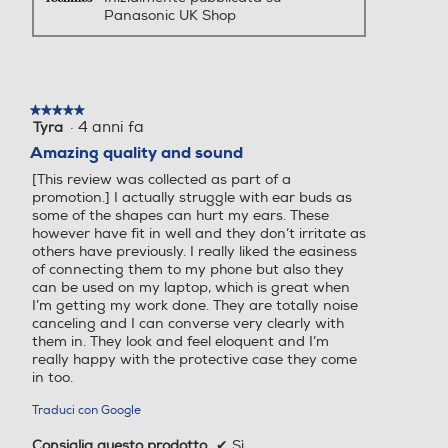
Panasonic UK Shop
Il tuo suono con stile
Scegli tra 3 colori in base al tuo stile, con
un'accattivante custodia caricabatterie.
★★★★★
★★★★★
·
4 anni fa
Tyra
5
su
Amazing quality and sound
5
[This review was collected as part of a
stelle.
Controlla i suoni attorno a te
promotion.] I actually struggle with ear buds as
some of the shapes can hurt my ears. These
however have fit in well and they don’t irritate as
others have previously. I really liked the easiness
of connecting them to my phone but also they
can be used on my laptop, which is great when
I’m getting my work done. They are totally noise
canceling and I can converse very clearly with
them in. They look and feel eloquent and I’m
really happy with the protective case they come
in too.
Traduci con Google
Consiglia questo prodotto
✔
Sì