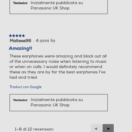
Inizialmente pubblicata su
Panasonic UK Shop
★★★★★
★★★★★
·
4 anni fa
Maltese96
5
Durata prolungata della batteria
su
Amazing!!
5
These earphones were amazing and block out all
Fino a 7,5 ore di utilizzo in un'unica carica.
stelle.
of the unnecessary noise when listening to music
Nella custodia compatta la carica totale è di
or when on calls. I would definitely recommend
25 ore circa. Ricarica rapida per 90 minuti di
these as they are by far the best earphones I've
had and tried.
riproduzione. Carica, riponi ed estrai con
facilità i tuoi auricolari dalla custodia.
Traduci con Google
Inizialmente pubblicata su
Panasonic UK Shop
Switch tra dispositivi con
l'abbinamento multipoint
Precedente
◄
Successiva
►
1–8 di 12 recensioni