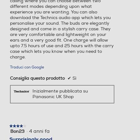
calling where you can choose between two
different modes depending upon what
experience you are wanting. You can also
download the Technics audio app which lets you
personalise your sound. The buds are elegantly
designed and come in a stylish carry case. They
are very comfortable and lightweight on your
ears and a very good fit. One charge will allow
upto 7.5 hours of use and 25 hours with the carry
case which lets you know when you need to
charge.
Modalità Attention
Traduci con Google
La modalità Attention riduce i rumori esterni
Consiglia questo prodotto
✔
Sì
indesiderati per favorire l'ascolto delle voci
Inizialmente pubblicata su
delle persone intorno a te. Una funzione
Panasonic UK Shop
perfetta per quando devi sentire gli annunci
all'aeroporto, alla stazione e in luoghi simili.
★★★★★
★★★★★
Audio personalizzato per
·
4 anni fa
Bon23
4
su
Surprisingly good