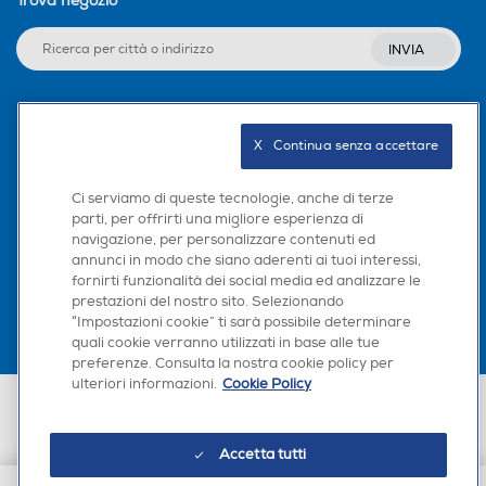
Trova negozio
Se ricevi una chiamata sullo smartphone
mentre guardi un video sul PC*, puoi iniziare a
INVIA
parlare senza passare manualmente dallo
smartphone al PC e viceversa.
*Con alcuni software di riproduzione video, la commutazione
seamless potrebbe non essere disponibile.
Seguici sui social
X   Continua senza accettare
Ci serviamo di queste tecnologie, anche di terze
parti, per offrirti una migliore esperienza di
navigazione, per personalizzare contenuti ed
Scarica la nostra app
annunci in modo che siano aderenti ai tuoi interessi,
fornirti funzionalità dei social media ed analizzare le
prestazioni del nostro sito. Selezionando
“Impostazioni cookie” ti sarà possibile determinare
quali cookie verranno utilizzati in base alle tue
preferenze. Consulta la nostra cookie policy per
ulteriori informazioni.
Cookie Policy
Euronics Italia SpA. Sede legale Via Montefeltro, 6/a 20156 Milano
Partita Iva, Codice Fiscale e iscrizione CCIAA Milano Monza Brianza Lodi
n. 13337170156. Codice intermediario SDI: HHBD9AK. Vendite soggette
Accetta tutti
agli Artt. 45 e ss del Codice del Consumo in tema di Diritti dei
Consumatori.