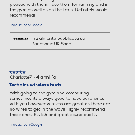
pleased with them. I use them for running and in
consente di effettuare agevolmente
the gym as well as on the train. Definitely would
l'abbinamento, permette di personalizzare la
recommend!
cancellazione del rumore e le impostazioni
Traduci con Google
della modalità audio in base alle tue
specifiche esatte e ti aiuta a ritrovare i tuoi
Inizialmente pubblicata su
auricolari.
Panasonic UK Shop
¹Compatibili con smartphone e tablet con Android™ 6.0 o
versioni successive che supportano Google Play o con
iPhone®, iPad® e iPod Touch® con iOS9.3 o versioni
successive.
★★★★★
★★★★★
·
4 anni fa
Charlotte7
5
su
Technics wireless buds
5
With going to the gym and commuting
stelle.
sometimes its always good to have earphones
with you however wireless are great as there are
no wires to get in the way!! Highly recommend
these ones. Stylish and great sound quality.
Traduci con Google