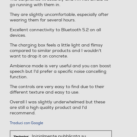
go running with them in.
*Solo gli auricolari sono compatibili con lo standard IPX4. Non è
inclusa la base di ricarica.
They are slightly uncomfortable, especially after
wearing them for several hours.
Excellent connectivity to Bluetooth 5.2 on all
devices.
The charging box feels a little light and flimsy
compared to similar products and I wouldn't
want to drop it on concrete.
Ambience mode is very useful and you can boost
speech but I'd prefer a specific noise cancelling
function.
The controls are very easy to find due to their
different texture and easy to use.
Overall I was slightly underwhelmed but these
are still a high quality product and I'd
recommend.
Traduci con Google
Inizialmente pubblicata su