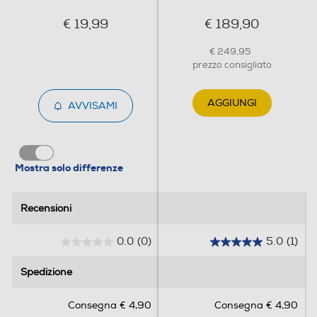
€ 19,99
€ 189,90
€ 249,95
prezzo consigliato
AGGIUNGI
AVVISAMI
Mostra solo differenze
Recensioni
Recensioni
0.0
(0)
5.0
(1)
0
5
.
.
Spedizione
Spedizione
0
0
s
s
Consegna € 4,90
Consegna € 4,90
u
u