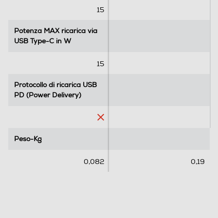
1
15
r
e
Potenza MAX ricarica via
Potenza MAX ricarica via
c
USB Type-C in W
USB Type-C in W
e
n
15
s
i
Protocollo di ricarica USB
Protocollo di ricarica USB
o
PD (Power Delivery)
PD (Power Delivery)
n
e
Peso-Kg
Peso-Kg
0,082
0,19