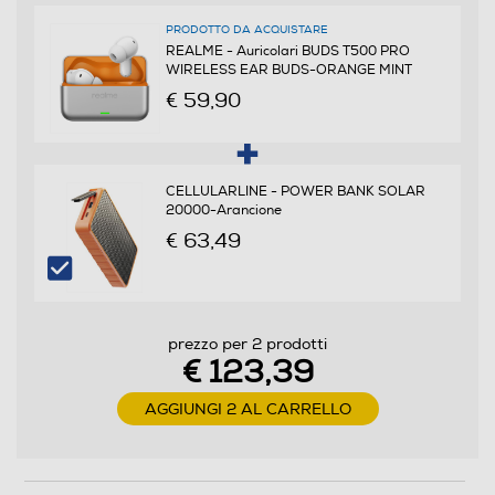
PRODOTTO DA ACQUISTARE
Potenza MAX ricarica via USB Type-C in W
REALME - Auricolari BUDS T500 PRO
WIRELESS EAR BUDS-ORANGE MINT
15
€ 59,90
Protocollo di ricarica USB PD (Power Delivery)
CELLULARLINE - POWER BANK SOLAR
20000-Arancione
€ 63,49
Dimensioni - Peso
Peso-Kg
0,082
prezzo per 2 prodotti
€ 123,39
Informazioni sulla sicurezza del prodotto
AGGIUNGI 2 AL CARRELLO
Clicca qui