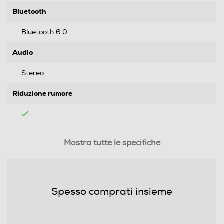
Bluetooth
Bluetooth 6.0
Audio
Stereo
Riduzione rumore
Alimentazione
Mostra tutte le specifiche
Alimentatore incluso
Alimentatore non incluso
Spesso comprati insieme
Potenza MIN ricarica via USB Type-C in W
15