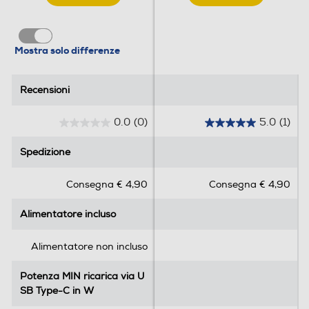
Mostra solo differenze
Recensioni
Recensioni
0.0
(0)
5.0
(1)
0
5
.
.
Spedizione
Spedizione
0
0
s
s
Consegna € 4,90
Consegna € 4,90
u
u
5
5
Alimentatore incluso
Alimentatore incluso
s
s
t
t
e
e
Alimentatore non incluso
l
l
l
l
Potenza MIN ricarica via U
Potenza MIN ricarica via U
e
e
SB Type-C in W
SB Type-C in W
.
.