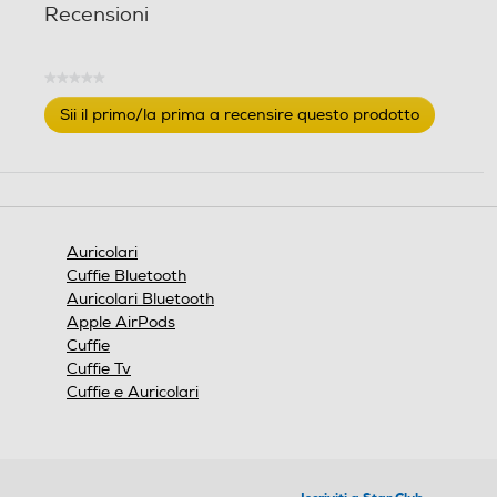
Recensioni
★★★★★
Nessuna
Sii il primo/la prima a recensire questo prodotto
valutazione
.
Questa
azione
aprirà
una
finestra
Auricolari
modale.
Cuffie Bluetooth
Auricolari Bluetooth
Apple AirPods
Cuffie
Cuffie Tv
Cuffie e Auricolari