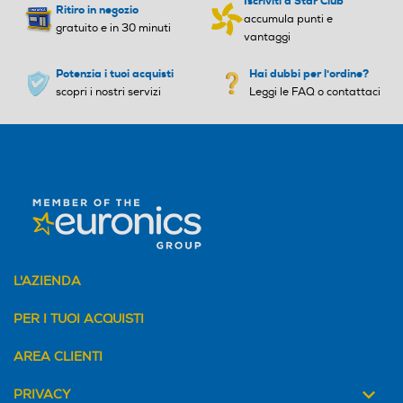
Iscriviti a Star Club
Ritiro in negozio
accumula punti e
gratuito e in 30 minuti
vantaggi
Potenzia i tuoi acquisti
Hai dubbi per l'ordine?
scopri i nostri servizi
Leggi le FAQ o contattaci
L'AZIENDA
PER I TUOI ACQUISTI
AREA CLIENTI
PRIVACY