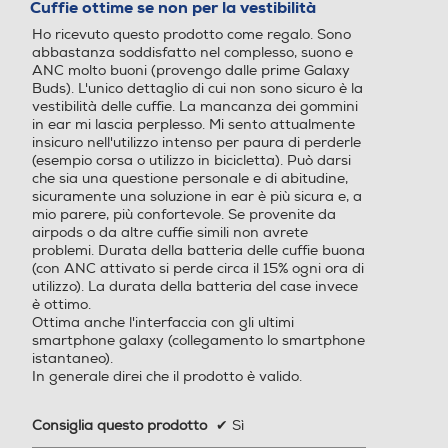
Ho ricevuto questo prodotto come regalo. Sono
stelle.
abbastanza soddisfatto nel complesso, suono e
ANC molto buoni (provengo dalle prime Galaxy
Buds). L'unico dettaglio di cui non sono sicuro è la
vestibilità delle cuffie. La mancanza dei gommini
in ear mi lascia perplesso. Mi sento attualmente
insicuro nell'utilizzo intenso per paura di perderle
(esempio corsa o utilizzo in bicicletta). Può darsi
che sia una questione personale e di abitudine,
sicuramente una soluzione in ear è più sicura e, a
mio parere, più confortevole. Se provenite da
airpods o da altre cuffie simili non avrete
problemi. Durata della batteria delle cuffie buona
(con ANC attivato si perde circa il 15% ogni ora di
utilizzo). La durata della batteria del case invece
è ottimo.
Ottima anche l'interfaccia con gli ultimi
smartphone galaxy (collegamento lo smartphone
istantaneo).
In generale direi che il prodotto è valido.
Consiglia questo prodotto
✔
Sì
Sfiora verso l'alto/verso il basso lil dispositivo per regolare il volume.
Inizialmente pubblicata su Samsung