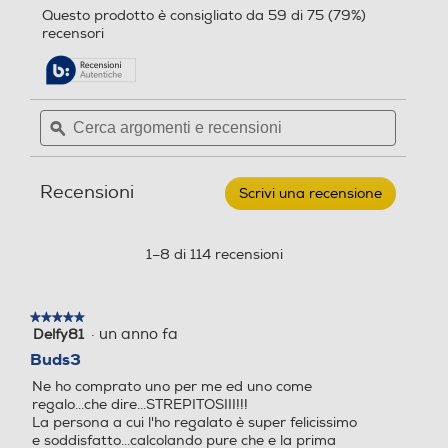
r
e
alla
recensori
5
e
c
pagina
stelle.
delle
c
e
Leggi
recensioni.
recensioni
e
n
per
n
s
Cerca
Cerca
SAMSUNG
s
i
argomenti
ϙ
argoment
-
Galaxy
e
e
i
o
Buds3-
recensioni
recensio
o
n
WHITE
Recensioni
n
i
Scrivi una recensione
.
i
Questa
azione
aprirà
1–8 di 114 recensioni
una
finestra
modale.
★★★★★
★★★★★
·
un anno fa
Delfy81
5
su
Buds3
5
Ne ho comprato uno per me ed uno come
stelle.
regalo...che dire...STREPITOSIII!!!
*La funzione Interprete richiede l'accesso al Account Samsung. Per alcune
La persona a cui l'ho regalato è super felicissimo
lingue potrebbe essere necessario scaricare un pacchetto lingua. La
e soddisfatto...calcolando pure che e la prima
disponibilità del servizio può variare in base alla lingua. L'accuratezza dei
risultati non è garantita. La disponibilità e le funzionalità supportate possono
volta che li usa!
variare in base al Paese, alla regione o all'operatore di rete mobile. La