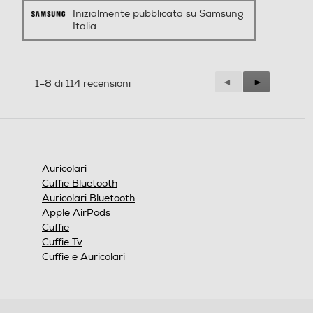
Italia
Precedente
◄
Successiva
►
1–8 di 114 recensioni
Reviews
Reviews
Auricolari
Cuffie Bluetooth
Usa le due dita per riprodurre e mettere in pausa, oppure tieni premuto con le
due dita per gestire la cancellazione del rumore o lanciare la tua app preferita.
Auricolari Bluetooth
Apple AirPods
Cuffie
Cuffie Tv
Cuffie e Auricolari
Iscriviti a Star Club