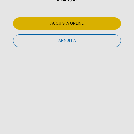
ACQUISTA ONLINE
1
/
9
ANNULLA
SAMSUNG - Galaxy Buds3-WHITE
4.1
(114)
Dettagli Prodotto
Confronta
€ 149,00
IVA e contributo RAEE inclusi
Ultimi 1 pezzi disponibili
Acquisto online
con consegna € 4,90