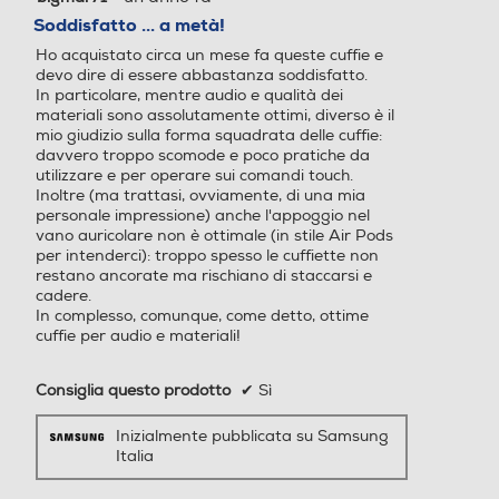
Soddisfatto ... a metà!
5
Ho acquistato circa un mese fa queste cuffie e
stelle.
devo dire di essere abbastanza soddisfatto.
In particolare, mentre audio e qualità dei
materiali sono assolutamente ottimi, diverso è il
mio giudizio sulla forma squadrata delle cuffie:
davvero troppo scomode e poco pratiche da
utilizzare e per operare sui comandi touch.
Inoltre (ma trattasi, ovviamente, di una mia
personale impressione) anche l'appoggio nel
vano auricolare non è ottimale (in stile Air Pods
per intenderci): troppo spesso le cuffiette non
restano ancorate ma rischiano di staccarsi e
cadere.
In complesso, comunque, come detto, ottime
Suono immersivo
cuffie per audio e materiali!
con audio Hi-Fi di
Consiglia questo prodotto
✔
Sì
ultima generazione
Inizialmente pubblicata su Samsung
Italia