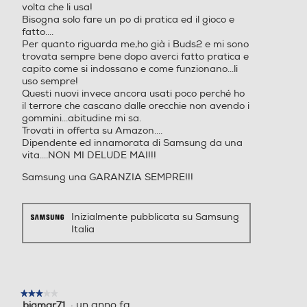
Bisogna solo fare un po di pratica ed il gioco e
disponibilità delle lingue supportate può variare. *Immagini simulate a scopo
illustrativo. Le sequenze sono state accorciate e sono simulate. L'interfaccia
fatto....
utente effettiva potrebbe variare. *Traduzione audio è disponibile solo quando
Per quanto riguarda me,ho già i Buds2 e mi sono
indossi i Buds e sei connesso a uno smartphone Samsung Galaxy. La
trovata sempre bene dopo averci fatto pratica e
funzione Interprete non è fornita direttamente dai Buds stessi. Se Galaxy Buds
non sono disponibili, il contenuto tradotto compare sul display del tuo
capito come si indossano e come funzionano...li
smartphone Samsung Galaxy.
uso sempre!
Questi nuovi invece ancora usati poco perché ho
il terrore che cascano dalle orecchie non avendo i
gommini...abitudine mi sa.
Trovati in offerta su Amazon....
Dipendente ed innamorata di Samsung da una
vita....NON MI DELUDE MAI!!!
Samsung una GARANZIA SEMPRE!!!
Inizialmente pubblicata su Samsung
Italia
Nuovissimo design
"Open-type"
★★★★★
★★★★★
·
un anno fa
bigmar71
3
su