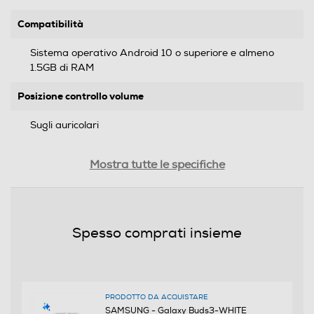
Compatibilità
Sistema operativo Android 10 o superiore e almeno
1.5GB di RAM
Posizione controllo volume
Sugli auricolari
Audio
Mostra tutte le specifiche
Stereo
Riduzione rumore
Spesso comprati insieme
Altre funzioni
Speaker (11 mm Dynamic Driver) Amplificatore singolo
PRODOTTO DA ACQUISTARE
SAMSUNG - Galaxy Buds3-WHITE
Audio ad alta definizione (Hi-Fi a 24 bit) Triplo