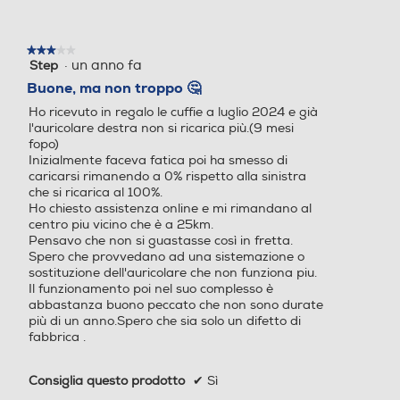
★★★★★
★★★★★
·
un anno fa
Step
3
su
Buone, ma non troppo 🤔
5
Ho ricevuto in regalo le cuffie a luglio 2024 e già
stelle.
l'auricolare destra non si ricarica più.(9 mesi
fopo)
Inizialmente faceva fatica poi ha smesso di
caricarsi rimanendo a 0% rispetto alla sinistra
che si ricarica al 100%.
Ho chiesto assistenza online e mi rimandano al
centro piu vicino che è a 25km.
Pensavo che non si guastasse così in fretta.
Spero che provvedano ad una sistemazione o
sostituzione dell'auricolare che non funziona piu.
Il funzionamento poi nel suo complesso è
abbastanza buono peccato che non sono durate
più di un anno.Spero che sia solo un difetto di
fabbrica .
Consiglia questo prodotto
✔
Sì
Inizialmente pubblicata su Samsung