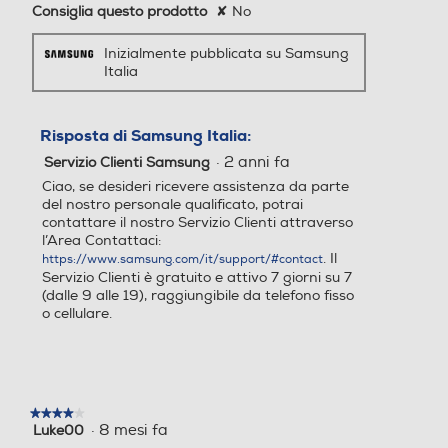
*Immagini simulate a scopo illustrativo *I colori disponibili possono variare in
Inizialmente pubblicata su Samsung
base al Paese o all'operatore di rete mobile.
Italia
White
White
Risposta di Samsung Italia:
·
2 anni fa
Servizio Clienti Samsung
Ciao, se desideri ricevere assistenza da parte
del nostro personale qualificato, potrai
contattare il nostro Servizio Clienti attraverso
l’Area Contattaci:
. Il
https://www.samsung.com/it/support/#contact
Servizio Clienti è gratuito e attivo 7 giorni su 7
(dalle 9 alle 19), raggiungibile da telefono fisso
o cellulare.
*Immagini simulate a scopo illustrativo *I colori disponibili possono variare in
base al Paese o all'operatore di rete mobile.
★★★★★
★★★★★
*Immagini simulate a scopo illustrativo
·
8 mesi fa
Luke00
4
su
Cuffie ottime se non per la vestibilità
5