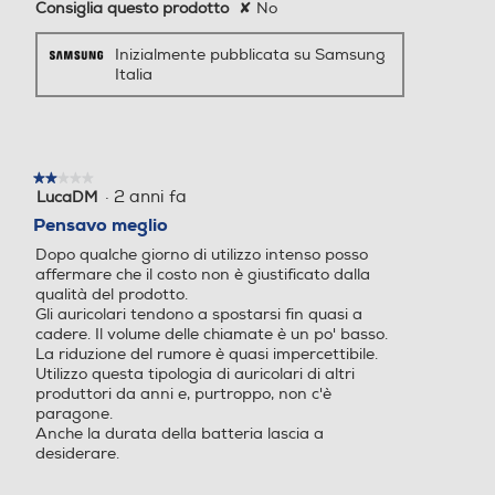
Inizialmente pubblicata su Samsung
Italia
★★★★★
★★★★★
·
2 anni fa
LucaDM
2
su
Pensavo meglio
5
Dopo qualche giorno di utilizzo intenso posso
stelle.
affermare che il costo non è giustificato dalla
Play Video
qualità del prodotto.
*Immagini simulate a scopo illustrativo.
Gli auricolari tendono a spostarsi fin quasi a
cadere. Il volume delle chiamate è un po' basso.
La riduzione del rumore è quasi impercettibile.
Utilizzo questa tipologia di auricolari di altri
produttori da anni e, purtroppo, non c'è
paragone.
Anche la durata della batteria lascia a
desiderare.
Consiglia questo prodotto
✘
No