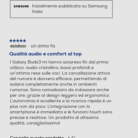
Italia
★★★★★
★★★★★
EQ / ANC adattivi
·
un anno fa
eziobav
5
su
Qualità audio e comfort al top
5
I Galaxy Buds3 mi hanno sorpreso fin dal primo
stelle.
utilizzo: audio cristallino, bassi profondi e
un’ottima resa sulle voci. La cancellazione attiva
del rumore è davvero efficace, permettendo di
isolarsi completamente anche in ambienti
rumorosi. Sono comodissimi da indossare anche
per ore, grazie al design leggero ed ergonomico.
L’autonomia è eccellente e la ricarica rapida è un
plus non da poco. L’integrazione con lo
smartphone è immediata e le funzioni touch sono
precise e reattive. Un prodotto di altissima
qualità, consigliatissimo!
Consiglia questo prodotto
✔
Sì