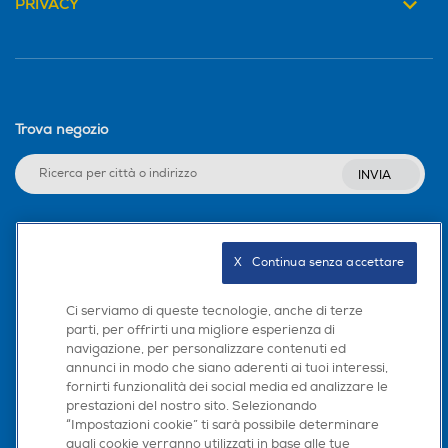
Trova negozio
INVIA
Seguici sui social
X   Continua senza accettare
Ci serviamo di queste tecnologie, anche di terze
parti, per offrirti una migliore esperienza di
Scarica la nostra app
navigazione, per personalizzare contenuti ed
annunci in modo che siano aderenti ai tuoi interessi,
fornirti funzionalità dei social media ed analizzare le
prestazioni del nostro sito. Selezionando
Play Video
“Impostazioni cookie” ti sarà possibile determinare
*Immagini simulate a scopo illustrativo.
quali cookie verranno utilizzati in base alle tue