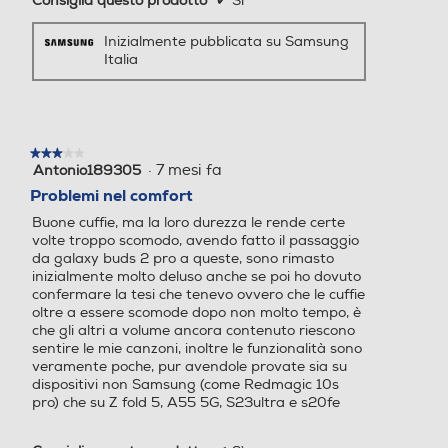
Suono potenziato
Inizialmente pubblicata su Samsung
Italia
da Galaxy AI
★★★★★
★★★★★
Prev
Next
·
7 mesi fa
Antonio189305
3
*Immagini simulate a scopo illustrativo *Qualità audio ultra alta fino a 24 bit / 96
su
Problemi nel comfort
kHz disponibile sulle serie Galaxy S24, S23, Z Fold6, Z Flip6, Z Fold5, Z Flip5
5
e Tab S9 con One UI 6.1.1 o successivo. Ulteriori dispositivi possono essere
Buone cuffie, ma la loro durezza le rende certe
stelle.
resi compatibili in futuro. *ANC (Active Noise Canceling, cancellazione attiva
del rumore) è disabilitato come impostazione predefinita. *La funzione
volte troppo scomodo, avendo fatto il passaggio
Interprete richiede l'accesso a un Account Samsung. Per alcune lingue
da galaxy buds 2 pro a queste, sono rimasto
potrebbe essere necessario scaricare un pacchetto lingua. La disponibilità del
inizialmente molto deluso anche se poi ho dovuto
servizio può variare in base alla lingua. L'accuratezza dei risultati non è
garantita. La disponibilità e le funzionalità supportate possono variare in base
confermare la tesi che tenevo ovvero che le cuffie
al Paese, alla regione o all'operatore di rete mobile. La disponibilità delle lingue
oltre a essere scomode dopo non molto tempo, è
supportate può variare. *Immagini simulate a scopo illustrativo. Le sequenze
che gli altri a volume ancora contenuto riescono
sono state accorciate e sono simulate. L'interfaccia utente effettiva potrebbe
variare. *Traduzione audio è disponibile solo quando indossi i Buds e sei
sentire le mie canzoni, inoltre le funzionalità sono
connesso a uno smartphone Samsung Galaxy. La funzione Interprete non è
veramente poche, pur avendole provate sia su
fornita direttamente dai Buds stessi. Se i Buds non sono disponibili, il
contenuto tradotto compare sul display del tuo smartphone Samsung Galaxy.
dispositivi non Samsung (come Redmagic 10s
*Le funzionalità di Galaxy AI sono compatibili con le serie Galaxy S24, Galaxy
pro) che su Z fold 5, A55 5G, S23ultra e s20fe
S23, Galaxy Z Fold5, Galaxy Z Flip5, Galaxy S23 FE, Galaxy S22, Galaxy Z
Fold4 e Galaxy Z Flip4 da maggio 2024.
Consiglia questo prodotto
✔
Sì