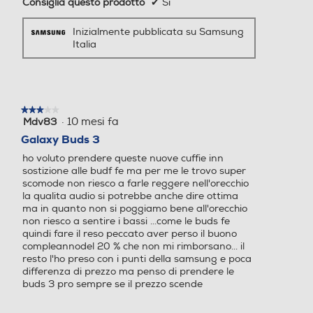
Inizialmente pubblicata su Samsung
Italia
★★★★★
★★★★★
·
10 mesi fa
Mdv83
3
su
Galaxy Buds 3
5
ho voluto prendere queste nuove cuffie inn
stelle.
sostizione alle budf fe ma per me le trovo super
scomode non riesco a farle reggere nell'orecchio
la qualita audio si potrebbe anche dire ottima
ma in quanto non si poggiamo bene all'orecchio
non riesco a sentire i bassi ...come le buds fe
quindi fare il reso peccato aver perso il buono
compleannodel 20 % che non mi rimborsano... il
resto l'ho preso con i punti della samsung e poca
differenza di prezzo ma penso di prendere le
buds 3 pro sempre se il prezzo scende
Consiglia questo prodotto
✘
No