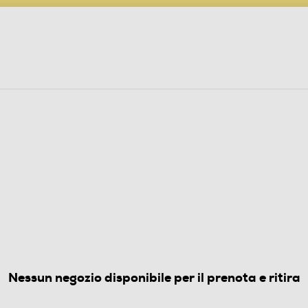
PARTECIPA AL CONCORSO ANNIVERSARIO
ine
 Audio
Elettrodomestici
Foto, Video, Droni
WSBTW-Bianco
(0)
Nessun negozio disponibile per il prenota e ritira