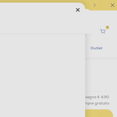
0
Ciao
Mobilità Elettrica
Lifestyle
Outlet
€ 69,90
IVA e contributo RAEE inclusi
Acquisto online
con consegna € 4,90
Ritiro in negozio
in 30 minuti e sempre gratuito
AGGIUNGI AL CARRELLO