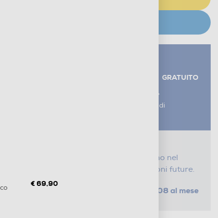
CERCA NEGOZIO
Servizi aggiuntivi alla consegna*
RITIRO USATO RAEE
GRATUITO
AGGIUNGI UN SERVIZIO
*I servizi sono esclusi dal costo di
consegna
Proteggi il tuo acquisto
Con i nostri servizi Serena, ti seguiamo nel
tempo e risparmi sui costi di riparazioni future.
€ 69,90
co
da € 2,08 al mese
SELEZIONA UN PIANO
Metodi di pagamento e finanziamenti