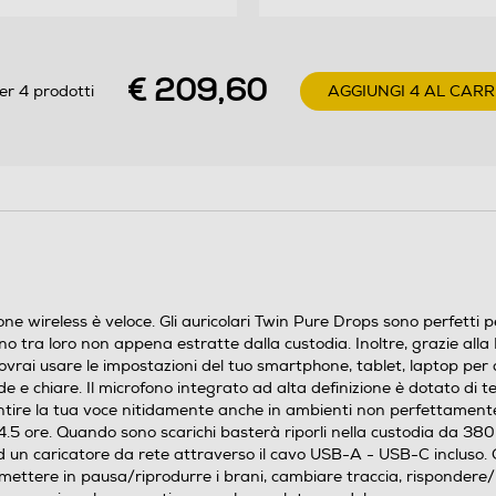
€ 209,60
er 4 prodotti
AGGIUNGI 4 AL CAR
ne wireless è veloce. Gli auricolari Twin Pure Drops sono perfetti pe
o tra loro non appena estratte dalla custodia. Inoltre, grazie alla
 Dovrai usare le impostazioni del tuo smartphone, tablet, laptop per as
 e chiare. Il microfono integrato ad alta definizione è dotato di 
sentire la tua voce nitidamente anche in ambienti non perfettamente
4.5 ore. Quando sono scarichi basterà riporli nella custodia da 38
d un caricatore da rete attraverso il cavo USB-A - USB-C incluso.
 di mettere in pausa/riprodurre i brani, cambiare traccia, rispondere/