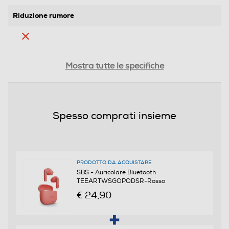
Riduzione rumore
Dimensioni - Peso
Mostra tutte le specifiche
Altezza-mm
53
Spesso comprati insieme
Larghezza-mm
52
PRODOTTO DA ACQUISTARE
Profondità-mm
SBS - Auricolare Bluetooth
TEEARTWSGOPODSR-Rosso
24
€ 24,90
Peso-Kg