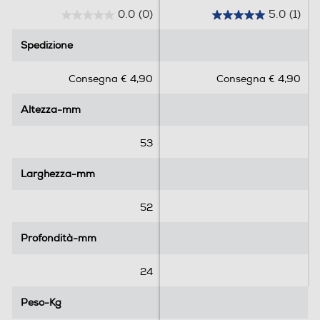
0.0
(0)
5.0
(1)
0
5
.
.
Spedizione
Spedizione
0
0
s
s
Consegna € 4,90
Consegna € 4,90
u
u
5
5
Altezza-mm
Altezza-mm
s
s
t
t
e
e
53
l
l
l
l
Larghezza-mm
Larghezza-mm
e
e
.
.
52
1
r
Profondità-mm
Profondità-mm
e
c
24
e
n
Peso-Kg
Peso-Kg
s