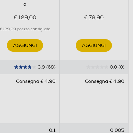
o
€ 129,00
€ 79,90
€ 129,99
prezzo consigliato
AGGIUNGI
AGGIUNGI
3.9
(68)
0.0
(0)
3
0
.
.
Consegna € 4,90
Consegna € 4,90
9
0
s
s
u
u
5
5
s
s
t
t
e
e
0,1
0,005