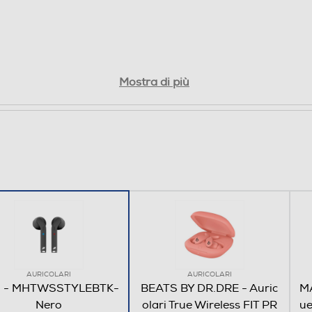
Mostra di più
AURICOLARI
AURICOLARI
 - MHTWSSTYLEBTK-
BEATS BY DR.DRE - Auric
MA
Nero
olari True Wireless FIT PR
ue