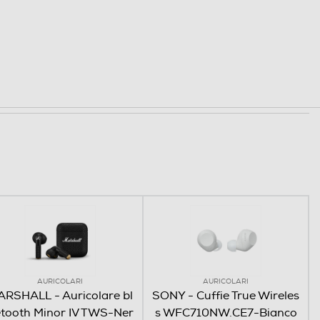
AURICOLARI
AURICOLARI
RSHALL - Auricolare bl
SONY - Cuffie True Wireles
tooth Minor IV TWS-Ner
s WFC710NW.CE7-Bianco