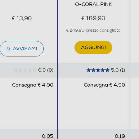
O-CORAL PINK
€ 13,90
€ 189,90
€ 249,95
prezzo consigliato
AGGIUNGI
AVVISAMI
0.0
(0)
5.0
(1)
0
5
.
.
Consegna € 4,90
Consegna € 4,90
0
0
s
s
u
u
5
5
s
s
t
t
e
e
0,05
0,19