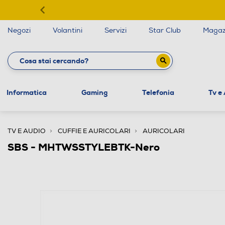
Negozi
Volantini
Servizi
Star Club
Magaz
Informatica
Gaming
Telefonia
Tv e
TV E AUDIO
CUFFIE E AURICOLARI
AURICOLARI
SBS - MHTWSSTYLEBTK-Nero