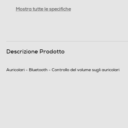
Accessori in dotazione
Mostra tutte le specifiche
Dimensioni - Peso
Peso-Kg
Informazioni sulla sicurezza del prodotto
Descrizione Prodotto
Clicca qui
Auricolari - Bluetooth - Controllo del volume sugli auricolari