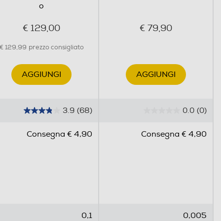
o
€ 129,00
€ 79,90
€ 129,99
prezzo consigliato
AGGIUNGI
AGGIUNGI
3.9
(68)
0.0
(0)
3
0
.
.
Consegna € 4,90
Consegna € 4,90
9
0
s
s
u
u
5
5
s
s
t
t
e
e
0,1
0,005