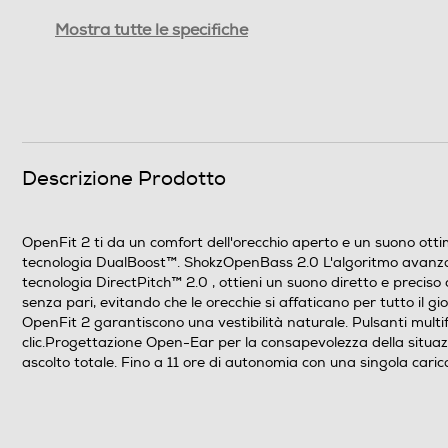
Autonomia conversazione-h
Mostra tutte le specifiche
Autonomia in attesa-h
Descrizione Prodotto
Altre funzioni
OpenFit 2 ti da un comfort dell'orecchio aperto e un suono otti
tecnologia DualBoost™. ShokzOpenBass 2.0 L'algoritmo avanzat
tecnologia DirectPitch™ 2.0 , ottieni un suono diretto e precis
senza pari, evitando che le orecchie si affaticano per tutto il gi
OpenFit 2 garantiscono una vestibilità naturale. Pulsanti multif
clic.Progettazione Open-Ear per la consapevolezza della situazi
ascolto totale. Fino a 11 ore di autonomia con una singola caric
Dimensioni - Peso
Peso-Kg