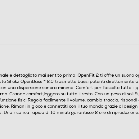
11
48
Progettato per le tue avventure quotidiane.
Resistenza all'acqua IP55. Costruito per resistere a
polvere, sudore e pioggia leggera. Chiamate
cristalline basate sull'intelligenza artificiale. Due
microfoni in ogni auricolare garantiscono una voce
chiara durante le chiamate. Facile associazione
male e dettagliato mai sentito prima. OpenFit 2 ti offre un suono o
MultiPoint. Garantisce una connettività stabile e
o Shokz OpenBass™ 2.0 trasmette bassi potenti direttamente al tu
veloce a due dispositivi contemporaneamente.
o con una dispersione sonora minima. Comfort per l'ascolto tutto il
Applicazione Shokz. Personalizza e controlla la tua
orno. Grande comfort,leggero su tutto il resto. Con un peso di soli 9,
esperienza di ascolto
unzione fisici Regola facilmente il volume, cambia traccia, rispond
one. Rimani in gioco e connettiti con il tuo mondo grazie al design
a. Una ricarica rapida di 10 minuti garantisce 2 ore di riproduzione.
0,02