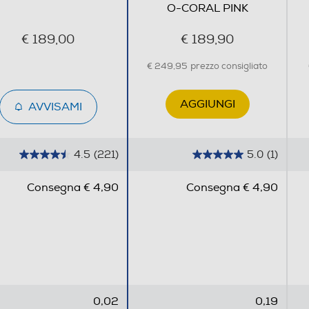
O-CORAL PINK
€ 189,00
€ 189,90
€ 249,95
prezzo consigliato
AGGIUNGI
AVVISAMI
4.5
(221)
5.0
(1)
4
5
.
.
Consegna € 4,90
Consegna € 4,90
5
0
s
s
u
u
5
5
s
s
t
t
e
e
0,02
0,19